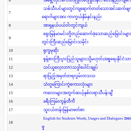
6
အရှေ့တိုင်းကောဇာဂြိုဟ်စီးဂြိုဟ်နင်း ဟောနည်းကျမ်း (ပ
သစ်သီးပင်များတွင်ကျရောက်တတ်သောအင်းဆက်ဖျက်ပို
7
ရောဂါများအား ကာကွယ်နှိမ်နှင်းနည်း
8
အာရှနယ်ပယ်ဝါးတွင်ကျယ်
ရှေးမြန်မာမင်းတို့တည်ဆောက်ခဲ့သောဆည်မြောင်းများ
9
တွင်းကြီးဆည်မြောင်းသမိုင်း
10
ရုက္ခမုဆိုး
11
စွန့်စားကြီးပွားပြည်သူများ(သို့မဟုတ်)အစ္စရေးနိုင်ငံသာ
12
သင်ယူလေ့လာN5သဒ္ဒါပေါင်းချုပ်
13
ရာပြည့်အမှတ်တရလွမ်းတသသ
14
သံတူကြောင်းကွဲစကားလုံးများ
15
ကလေးများအတွက်ဆယ့်နှစ်လရာသီပန်းချီ
16
ခရီးကြမ်းကွန်တီကီ
17
သူငယ်တန်းမြန်မာဖတ်စာ
English for Students Words, Usages and Dialogues အ
18
မှု