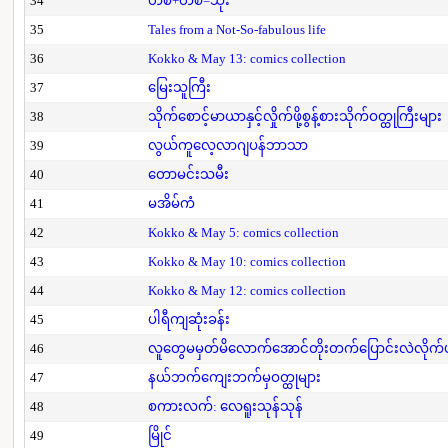
34
တစ်+တစ်=သုံး
35
Tales from a Not-So-fabulous life
36
Kokko & May 13: comics collection
37
မြေးသူကြီး
38
သိုက်စောင့်မာယာနှင့်လှိုက်ဖို့စွန့်စားသိုက်ဝတ္ထုကြီးများ
39
လွယ်ကူလေ့လာဂျပန်ဘာသာ
40
တောမင်းသမီး
41
မအိမ်ကံ
42
Kokko & May 5: comics collection
43
Kokko & May 10: comics collection
44
Kokko & May 12: comics collection
45
ပါရီကျဆုံးခန်း
46
လူတွေမမှတ်မိလောက်အောင်တိုးတက်ပြောင်းလဲလိုက်
47
နယ်ဘက်ကျေးဘက်မှဝတ္ထုများ
48
စကားလက်: လေရူးသုန်သုန်
49
မြိုင်