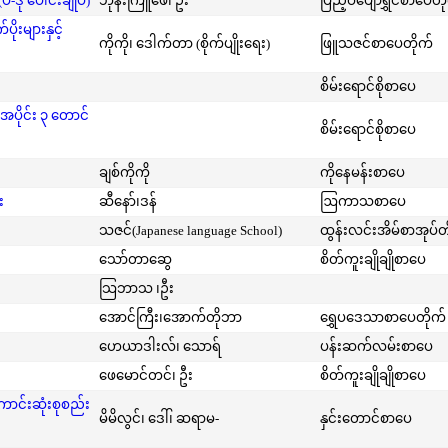
-ဒု ပေါင်းချုပ်)
ဘုန်းကြူဖေ၊ ဦး
ပြည့်ဝပျော်ရွှင်စာပေတိ
းများနှင့်
ကိုကို၊ ဒေါက်တာ (စိုက်ပျိုးရေး)
ဖြူသဇင်စာပေတိုက်
စိမ်းရောင်စိုစာပေ
အပိုင်း ၃ တောင်
စိမ်းရောင်စိုစာပေ
ချစ်ကိုကို
ကိုနေမန်းစာပေ
း
ဆီနော်၊ဒန်
ဩကာသစာပေ
သဇင်(Japanese language School)
ထွန်းလင်းအိမ်စာအုပ်တ
သော်တာဆွေ
စိတ်ကူးချိုချိုစာပေ
သြဘာသ ၊ဦး
အောင်ကြီး၊အောက်တိုဘာ
ရွှေပဒေသာစာပေတိုက်
ဟေယာဒါးလ်၊ သောရ်
ပန်းဆက်လမ်းစာပေ
ဖေမောင်တင်၊ ဦး
စိတ်ကူးချိုချိုစာပေ
ကောင်းဆုံးစုစည်း
မိမိလွင်၊ ဒေါ်၊ ဆရာမ-
နှင်းတောင်စာပေ