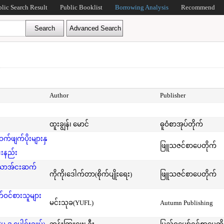
blic Search Result
Public Booklist
Borrowing Analysis
Recommend
Author
Publisher
ထူးချွန်၊ မောင်
ဓူဝံစာအုပ်တိုက်
ဖျက်ပိုးများနှ
ဖြူသဇင်စာပေတိုက်
်းနည်း
်သောအ်ငးဆက်
ကိုကို၊ဒေါက်တာ(စိုက်ပျိုးရေး)
ဖြူသဇင်စာပေတိုက်
ဝင်စားသူများ
မင်းသုခ(YUFL)
Autumn Publishing