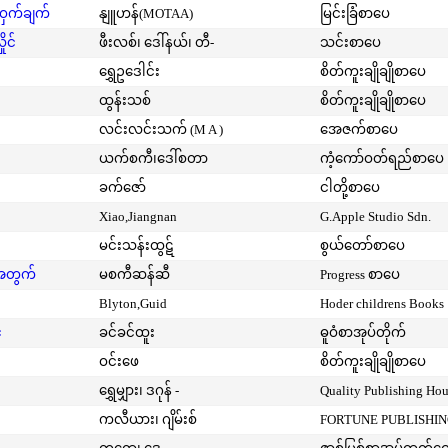
့ဝှက်ချက်
နျူဟန်(MOTAA)
မြင်းခြံစာပေ
ုင်
ဖီးလစ်၊ ဒေါ်နယ်၊ တီ-
သင်းစာပေ
ရွှေဥဒေါင်း
စိတ်ကူးချိုချိုစာပေ
ထွန်းသစ်
စိတ်ကူးချိုချိုစာပေ
လင်းလင်းသက် (M A )
အေဇက်စာပေ
ယက်စကီ၊ဒေါ်စတာ
ကံ့ကော်ဝတ်ရည်စာပေ
ခက်ဇော်
ငါတို့စာပေ
Xiao,Jiangnan
G.Apple Studio Sdn.
မင်းသန်းထွဋ်
စွယ်တော်စာပေ
းအတွက်
မစကီဆန်ဆီ
Progress စာပေ
Blyton,Guid
Hoder childrens Books
်
ခင်ခင်ထူး
ဓူဝံစာအုပ်တိုက်
ဝင်းဖေ
စိတ်ကူးချိုချိုစာပေ
ရွှေမျှား၊ ဒဂုန် -
Quality Publishing Ho
ကလီယား၊ ဂျိမ်းစ်
FORTUNE PUBLISHI