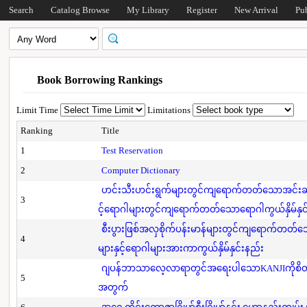
Search
Catalog Browse
My Library
Register
New Arrival
Pu
Book Borrowing Rankings
Limit Time
Limitations
Ranking
Title
1
Test Reservation
2
Computer Dictionary
ဟင်းသီးဟင်းရွက်များတွင်ကျရောက်တတ်သောအင်းဆက်
3
င့်ရောဂါများတွင်ကျရောက်တတ်သောရောဂါကွယ်နှိမ်နှင
စီးပွားဖြစ်အလှစိုက်ပန်းမာန်များတွင်ကျရောက်တတ
4
များနှင့်ရောဂါများအားကာကွယ်နှိမ်နှင်းနည်း
ဂျပန်ဘာသာလေ့လာရာတွင်အရေးပါသောKANJIကိုစိတ်
5
အတွက်