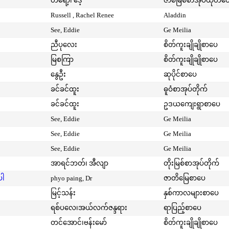
တရော့၊ ဒေ့
ဇာစ်မြစ်စာအုပ်ထုတ်ဝ
Russell , Rachel Renee
Aladdin
See, Eddie
Ge Meilia
ညီပုလေး
စိတ်ကူးချိုချိုစာပေ
မြစကြာ
စိတ်ကူးချိုချိုစာပေ
နွေဦး
ဆုပိုင်စာပေ
ခင်ခင်ထူး
ဓူဝံစာအုပ်တိုက်
ခင်ခင်ထူး
ဥဒယကျေးရွာစာပေ
See, Eddie
Ge Meilia
See, Eddie
Ge Meilia
See, Eddie
Ge Meilia
အာရင်ဘတ်၊ အီလျာ
တိုးမြစ်စာအုပ်တိုက်
ပါ
phyo paing, Dr
ဇာတိမြေစာပေ
မြင့်သန်း
နှစ်ကာလများစာပေ
ရစ်ပလေ၊အယ်လက်ဇန္ဒရား
ရာပြည့်စာပေ
တင်အောင်၊ဗန်းမော်
စိတ်ကူးချိုချိုစာပေ