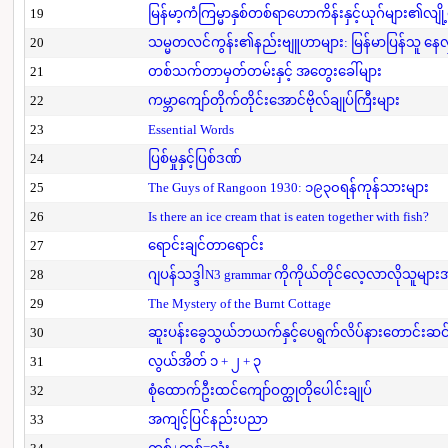
19
မြန်မာ့ကံကြမ္မာနှစ်တစ်ရာဟောကိန်းနှင့်ယုဂ်များ၏လျို
20
သမ္မတလင်ကွန်း၏နည်းဗျူဟာများ: မြန်မာပြန်သူ နေလှိ
21
တစ်သက်တာမှတ်တမ်းနှင့် အတွေးခေါ်များ
22
ကမ္ဘာကျော်တိုက်တိုင်းအောင်ဗိုလ်ချုပ်ကြီးများ
23
Essential Words
24
ပြစ်မှုနှင့်ပြစ်ဒဏ်
25
The Guys of Rangoon 1930: ၁၉၃၀ရန်ကုန်သားများ
26
Is there an ice cream that is eaten together with fish?
27
ရောင်းချင်တာရောင်း
28
ဂျပန်သဒ္ဒါN3 grammar ကိုကိုယ်တိုင်လေ့လာလိုသူမျာ
29
The Mystery of the Burnt Cottage
30
ဆူးပန်းခွေသွယ်ဘယက်နှင့်ပေရွက်လိပ်နားတောင်းဆင
31
လွယ်အိတ် ၁ + ၂ + ၃
32
စုံထောက်ဦးထင်ကျော်ဝတ္ထုတိုပေါင်းချုပ်
33
အကျင့်ပြင်နည်းပညာ