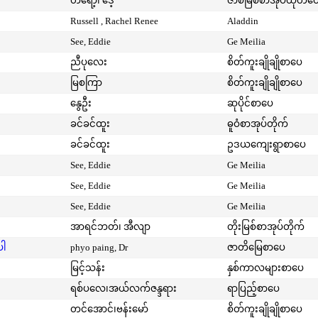
တရော့၊ ဒေ့
ဇာစ်မြစ်စာအုပ်ထုတ်ဝ
Russell , Rachel Renee
Aladdin
See, Eddie
Ge Meilia
ညီပုလေး
စိတ်ကူးချိုချိုစာပေ
မြစကြာ
စိတ်ကူးချိုချိုစာပေ
နွေဦး
ဆုပိုင်စာပေ
ခင်ခင်ထူး
ဓူဝံစာအုပ်တိုက်
ခင်ခင်ထူး
ဥဒယကျေးရွာစာပေ
See, Eddie
Ge Meilia
See, Eddie
Ge Meilia
See, Eddie
Ge Meilia
အာရင်ဘတ်၊ အီလျာ
တိုးမြစ်စာအုပ်တိုက်
ပါ
phyo paing, Dr
ဇာတိမြေစာပေ
မြင့်သန်း
နှစ်ကာလများစာပေ
ရစ်ပလေ၊အယ်လက်ဇန္ဒရား
ရာပြည့်စာပေ
တင်အောင်၊ဗန်းမော်
စိတ်ကူးချိုချိုစာပေ