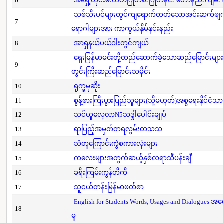
6
အရှေ့တိုင်းကောဇာဂြိုဟ်စီးဂြိုဟ်နင်း ဟောနည်းကျမ်း (ပ
သစ်သီးပင်များတွင်ကျရောက်တတ်သောအင်းဆက်ဖျက်ပို
7
ရောဂါများအား ကာကွယ်နှိမ်နှင်းနည်း
8
အာရှနယ်ပယ်ဝါးတွင်ကျယ်
ရှေးမြန်မာမင်းတို့တည်ဆောက်ခဲ့သောဆည်မြောင်းများ
9
တွင်းကြီးဆည်မြောင်းသမိုင်း
10
ရုက္ခမုဆိုး
11
စွန့်စားကြီးပွားပြည်သူများ(သို့မဟုတ်)အစ္စရေးနိုင်ငံသာ
12
သင်ယူလေ့လာN5သဒ္ဒါပေါင်းချုပ်
13
ရာပြည့်အမှတ်တရလွမ်းတသသ
14
သံတူကြောင်းကွဲစကားလုံးများ
15
ကလေးများအတွက်ဆယ့်နှစ်လရာသီပန်းချီ
16
ခရီးကြမ်းကွန်တီကီ
17
သူငယ်တန်းမြန်မာဖတ်စာ
English for Students Words, Usages and Dialogues အ
18
မှု