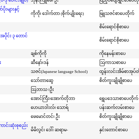
-ဒု ပေါင်းချုပ်)
ဘုန်းကြူဖေ၊ ဦး
ပြည့်ဝပျော်ရွှင်စာပေတိ
းများနှင့်
ကိုကို၊ ဒေါက်တာ (စိုက်ပျိုးရေး)
ဖြူသဇင်စာပေတိုက်
စိမ်းရောင်စိုစာပေ
အပိုင်း ၃ တောင်
စိမ်းရောင်စိုစာပေ
ချစ်ကိုကို
ကိုနေမန်းစာပေ
း
ဆီနော်၊ဒန်
ဩကာသစာပေ
သဇင်(Japanese language School)
ထွန်းလင်းအိမ်စာအုပ်တ
သော်တာဆွေ
စိတ်ကူးချိုချိုစာပေ
သြဘာသ ၊ဦး
အောင်ကြီး၊အောက်တိုဘာ
ရွှေပဒေသာစာပေတိုက်
ဟေယာဒါးလ်၊ သောရ်
ပန်းဆက်လမ်းစာပေ
ဖေမောင်တင်၊ ဦး
စိတ်ကူးချိုချိုစာပေ
ကောင်းဆုံးစုစည်း
မိမိလွင်၊ ဒေါ်၊ ဆရာမ-
နှင်းတောင်စာပေ