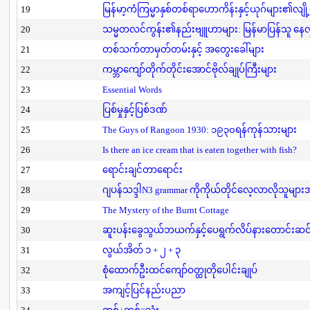
19
မြန်မာ့ကံကြမ္မာနှစ်တစ်ရာဟောကိန်းနှင့်ယုဂ်များ၏လျို
20
သမ္မတလင်ကွန်း၏နည်းဗျူဟာများ: မြန်မာပြန်သူ နေလှိ
21
တစ်သက်တာမှတ်တမ်းနှင့် အတွေးခေါ်များ
22
ကမ္ဘာကျော်တိုက်တိုင်းအောင်ဗိုလ်ချုပ်ကြီးများ
23
Essential Words
24
ပြစ်မှုနှင့်ပြစ်ဒဏ်
25
The Guys of Rangoon 1930: ၁၉၃၀ရန်ကုန်သားများ
26
Is there an ice cream that is eaten together with fish?
27
ရောင်းချင်တာရောင်း
28
ဂျပန်သဒ္ဒါN3 grammar ကိုကိုယ်တိုင်လေ့လာလိုသူမျာ
29
The Mystery of the Burnt Cottage
30
ဆူးပန်းခွေသွယ်ဘယက်နှင့်ပေရွက်လိပ်နားတောင်းဆင
31
လွယ်အိတ် ၁ + ၂ + ၃
32
စုံထောက်ဦးထင်ကျော်ဝတ္ထုတိုပေါင်းချုပ်
33
အကျင့်ပြင်နည်းပညာ