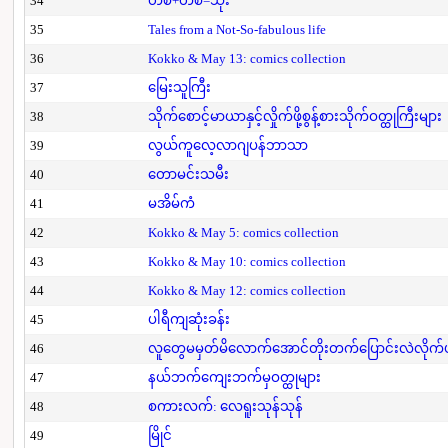
34
တစ်+တစ်=သုံး
35
Tales from a Not-So-fabulous life
36
Kokko & May 13: comics collection
37
မြေးသူကြီး
38
သိုက်စောင့်မာယာနှင့်လှိုက်ဖို့စွန့်စားသိုက်ဝတ္ထုကြီးများ
39
လွယ်ကူလေ့လာဂျပန်ဘာသာ
40
တောမင်းသမီး
41
မအိမ်ကံ
42
Kokko & May 5: comics collection
43
Kokko & May 10: comics collection
44
Kokko & May 12: comics collection
45
ပါရီကျဆုံးခန်း
46
လူတွေမမှတ်မိလောက်အောင်တိုးတက်ပြောင်းလဲလိုက်
47
နယ်ဘက်ကျေးဘက်မှဝတ္ထုများ
48
စကားလက်: လေရူးသုန်သုန်
49
မြိုင်