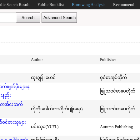
blic Search Result
Public Booklist
Borrowing Analysis
Recommend
Author
Publisher
ထူးချွန်၊ မောင်
ဓူဝံစာအုပ်တိုက်
ဖျက်ပိုးများနှ
ဖြူသဇင်စာပေတိုက်
်းနည်း
်သောအ်ငးဆက်
ကိုကို၊ဒေါက်တာ(စိုက်ပျိုးရေး)
ဖြူသဇင်စာပေတိုက်
ဝင်စားသူများ
မင်းသုခ(YUFL)
Autumn Publishing