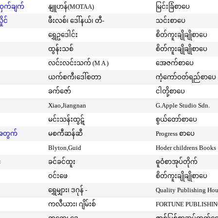
့ဝှက်ချက်
နျူဟန်(MOTAA)
မြင်းခြံစာပေ
ုင်
ဖီးလစ်၊ ဒေါ်နယ်၊ တီ-
သင်းစာပေ
ရွှေဥဒေါင်း
စိတ်ကူးချိုချိုစာပေ
ထွန်းသစ်
စိတ်ကူးချိုချိုစာပေ
လင်းလင်းသက် (M A )
အေဇက်စာပေ
ယက်စကီ၊ဒေါ်စတာ
ကံ့ကော်ဝတ်ရည်စာပေ
ခက်ဇော်
ငါတို့စာပေ
Xiao,Jiangnan
G.Apple Studio Sdn.
မင်းသန်းထွဋ်
စွယ်တော်စာပေ
းအတွက်
မစကီဆန်ဆီ
Progress စာပေ
Blyton,Guid
Hoder childrens Books
်
ခင်ခင်ထူး
ဓူဝံစာအုပ်တိုက်
ဝင်းဖေ
စိတ်ကူးချိုချိုစာပေ
ရွှေမျှား၊ ဒဂုန် -
Quality Publishing Ho
ကလီယား၊ ဂျိမ်းစ်
FORTUNE PUBLISHI