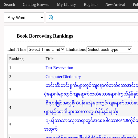
Search
Catalog Browse
My Library
Register
New Arrival
Pu
Book Borrowing Rankings
Limit Time
Limitations
Ranking
Title
1
Test Reservation
2
Computer Dictionary
ဟင်းသီးဟင်းရွက်များတွင်ကျရောက်တတ်သောအင်းဆက်
3
င့်ရောဂါများတွင်ကျရောက်တတ်သောရောဂါကွယ်နှိမ်နှင
စီးပွားဖြစ်အလှစိုက်ပန်းမာန်များတွင်ကျရောက်တတ
4
များနှင့်ရောဂါများအားကာကွယ်နှိမ်နှင်းနည်း
ဂျပန်ဘာသာလေ့လာရာတွင်အရေးပါသောKANJIကိုစိတ်
5
အတွက်