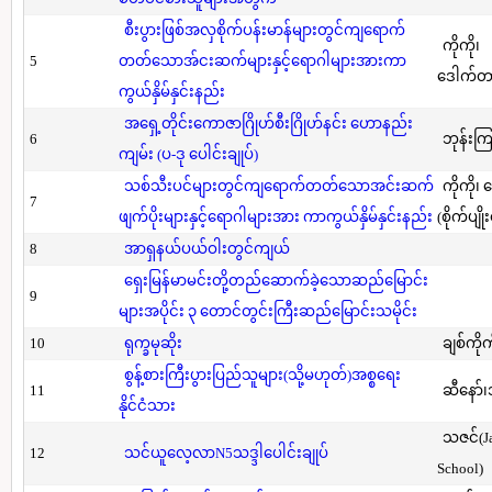
စီးပွားဖြစ်အလှစိုက်ပန်းမာန်များတွင်ကျရောက်
ကိုကို၊
5
တတ်သောအ်ငးဆက်များနှင့်ရောဂါများအားကာ
ဒေါက်တာ(
ကွယ်နှိမ်နှင်းနည်း
အရှေ့တိုင်းကောဇာဂြိုဟ်စီးဂြိုဟ်နင်း ဟောနည်း
6
ဘုန်းကြ
ကျမ်း (ပ-ဒု ပေါင်းချုပ်)
သစ်သီးပင်များတွင်ကျရောက်တတ်သောအင်းဆက်
ကိုကို၊
7
ဖျက်ပိုးများနှင့်ရောဂါများအား ကာကွယ်နှိမ်နှင်းနည်း
(စိုက်ပျို
8
အာရှနယ်ပယ်ဝါးတွင်ကျယ်
ရှေးမြန်မာမင်းတို့တည်ဆောက်ခဲ့သောဆည်မြောင်း
9
များအပိုင်း ၃ တောင်တွင်းကြီးဆည်မြောင်းသမိုင်း
10
ရုက္ခမုဆိုး
ချစ်ကိုက
စွန့်စားကြီးပွားပြည်သူများ(သို့မဟုတ်)အစ္စရေး
11
ဆီနော်၊
နိုင်ငံသား
သဇင်(Ja
12
သင်ယူလေ့လာN5သဒ္ဒါပေါင်းချုပ်
School)