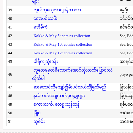
များ
39
လွယ်ကူလေ့လာဂျပန်ဘာသာ
နွေဦး
40
တောမင်းသမီး
ခင်ခင်ထ
41
မအိမ်ကံ
ခင်ခင်ထ
42
Kokko & May 5: comics collection
See, Ed
43
Kokko & May 10: comics collection
See, Ed
44
Kokko & May 12: comics collection
See, Ed
45
ပါရီကျဆုံးခန်း
အာရင်ဘ
လူတွေမမှတ်မိလောက်အောင်တိုးတက်ပြောင်းလဲ
46
phyo pa
လိုက်ပါ
47
ဓားတောင်ကိုကျော်၍မီးပင်လယ်ကိုဖြတ်မည်
မြသန်းတ
48
နယ်ဘက်ကျေးဘက်မှဝတ္ထုများ
မြင့်သန်
49
စကားလက်: လေရူးသုန်သုန်
ရစ်ပလေ
50
မြိုင်
တင်အော
51
သူစိမ်း
ကင်း၊စ