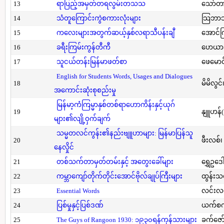
13
ရာပြည့်အမှတ်တရလွမ်းတသသ
သော်တ
14
သံတူကြောင်းကွဲစကားလုံးများ
သြဘာသ
15
ကလေးများအတွက်ဆယ့်နှစ်လရာသီပန်းချီ
အောင်က
16
ခရီးကြမ်းကွန်တီကီ
ဟေယာဒ
17
သူငယ်တန်းမြန်မာဖတ်စာ
ဖေမောင
English for Students Words, Usages and Dialogues
18
မိမိလွင
အကောင်းဆုံးစုစည်းမှု
မြန်မာ့ကံကြမ္မာနှစ်တစ်ရာဟောကိန်းနှင့်ယုဂ်
19
နျူဟန်
များ၏လျို့ဝှက်ချက်
သမ္မတလင်ကွန်း၏နည်းဗျူဟာများ: မြန်မာပြန်သူ
20
ဖီးလစ်၊
နေလှိုင်
21
တစ်သက်တာမှတ်တမ်းနှင့် အတွေးခေါ်များ
ရွှေဥဒေါ
22
ကမ္ဘာကျော်တိုက်တိုင်းအောင်ဗိုလ်ချုပ်ကြီးများ
ထွန်းသ
23
Essential Words
လင်းလင
24
ပြစ်မှုနှင့်ပြစ်ဒဏ်
ယက်စက
25
The Guys of Rangoon 1930: ၁၉၃၀ရန်ကုန်သားများ
ခက်ဇော