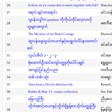
26
Is there an ice cream that is eaten together with fish?
Xiao,Ji
27
ရောင်းချင်တာရောင်း
မင်းသန်
ဂျပန်သဒ္ဒါN3 grammar ကိုကိုယ်တိုင်လေ့လာလို
28
မစကီဆ
သူများအတွက်
29
The Mystery of the Burnt Cottage
Blyton,
ဆူးပန်းခွေသွယ်ဘယက်နှင့်ပေရွက်လိပ်နားတောင်း
30
ခင်ခင်ထ
ဆင်
31
လွယ်အိတ် ၁ + ၂ + ၃
ဝင်းဖေ
32
စုံထောက်ဦးထင်ကျော်ဝတ္ထုတိုပေါင်းချုပ်
ရွှေမျှား၊
33
အကျင့်ပြင်နည်းပညာ
ကလီယား၊
34
တစ်+တစ်=သုံး
တရော့၊ 
35
Tales from a Not-So-fabulous life
Russell 
36
Kokko & May 13: comics collection
See, Ed
37
မြေးသူကြီး
ညီပုလေ
သိုက်စောင့်မာယာနှင့်လှိုက်ဖို့စွန့်စားသိုက်ဝတ္ထုကြီး
38
မြစကြာ