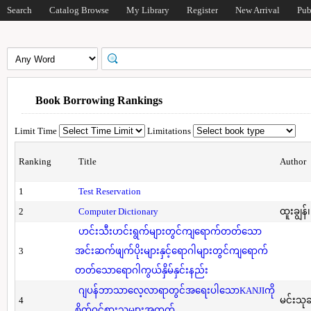
Search
Catalog Browse
My Library
Register
New Arrival
Pub
Book Borrowing Rankings
Limit Time
Limitations
Ranking
Title
Author
1
Test Reservation
2
Computer Dictionary
ထူးချွန်
ဟင်းသီးဟင်းရွက်များတွင်ကျရောက်တတ်သော
3
အင်းဆက်ဖျက်ပိုးများနှင့်ရောဂါများတွင်ကျရောက်
တတ်သောရောဂါကွယ်နှိမ်နှင်းနည်း
ဂျပန်ဘာသာလေ့လာရာတွင်အရေးပါသောKANJIကို
4
မင်းသု
စိတ်ဝင်စားသူများအတွက်