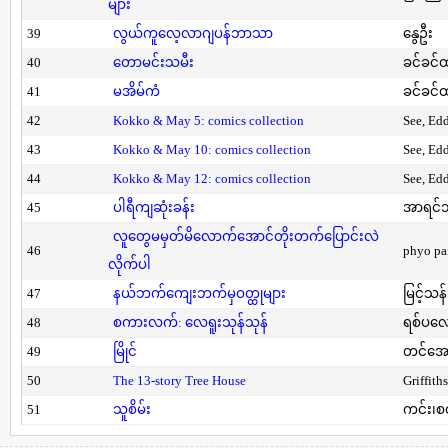
များ
39
လွယ်ကူလေ့လာဂျပန်ဘာသာ
နွေဦး
40
တောမင်းသမီး
ခင်ခင်ထ
41
မအိမ်ကံ
ခင်ခင်ထ
42
Kokko & May 5: comics collection
See, Ed
43
Kokko & May 10: comics collection
See, Ed
44
Kokko & May 12: comics collection
See, Ed
45
ပါရီကျဆုံးခန်း
အာရင်ဘ
လူတွေမမှတ်မိလောက်အောင်တိုးတက်ပြောင်းလဲ
46
phyo pa
လိုက်ပါ
47
နယ်ဘက်ကျေးဘက်မှဝတ္ထုများ
မြင့်သန်
48
စကားလက်: လေရူးသုန်သုန်
ရစ်ပလေ
49
မြိုင်
တင်အော
50
The 13-story Tree House
Griffith
51
သူစိမ်း
ကင်း၊စ