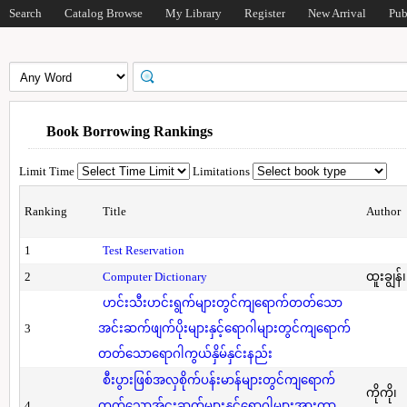
Search
Catalog Browse
My Library
Register
New Arrival
Pub
Book Borrowing Rankings
Limit Time
Limitations
Ranking
Title
Author
1
Test Reservation
2
Computer Dictionary
ထူးချွန်
ဟင်းသီးဟင်းရွက်များတွင်ကျရောက်တတ်သော
3
အင်းဆက်ဖျက်ပိုးများနှင့်ရောဂါများတွင်ကျရောက်
တတ်သောရောဂါကွယ်နှိမ်နှင်းနည်း
စီးပွားဖြစ်အလှစိုက်ပန်းမာန်များတွင်ကျရောက်
ကိုကို၊
4
တတ်သောအ်ငးဆက်များနှင့်ရောဂါများအားကာ