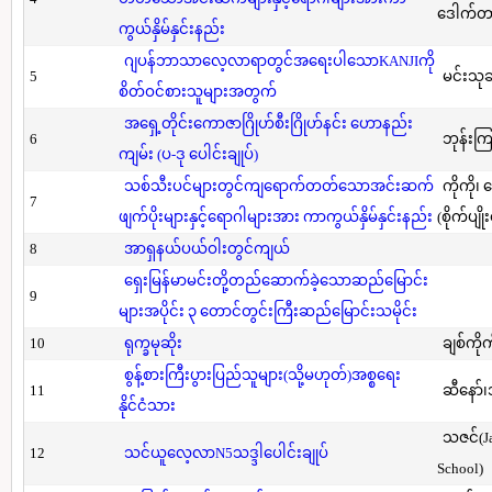
ဒေါက်တာ(
ကွယ်နှိမ်နှင်းနည်း
ဂျပန်ဘာသာလေ့လာရာတွင်အရေးပါသောKANJIကို
5
မင်းသု
စိတ်ဝင်စားသူများအတွက်
အရှေ့တိုင်းကောဇာဂြိုဟ်စီးဂြိုဟ်နင်း ဟောနည်း
6
ဘုန်းကြ
ကျမ်း (ပ-ဒု ပေါင်းချုပ်)
သစ်သီးပင်များတွင်ကျရောက်တတ်သောအင်းဆက်
ကိုကို၊
7
ဖျက်ပိုးများနှင့်ရောဂါများအား ကာကွယ်နှိမ်နှင်းနည်း
(စိုက်ပျို
8
အာရှနယ်ပယ်ဝါးတွင်ကျယ်
ရှေးမြန်မာမင်းတို့တည်ဆောက်ခဲ့သောဆည်မြောင်း
9
များအပိုင်း ၃ တောင်တွင်းကြီးဆည်မြောင်းသမိုင်း
10
ရုက္ခမုဆိုး
ချစ်ကိုက
စွန့်စားကြီးပွားပြည်သူများ(သို့မဟုတ်)အစ္စရေး
11
ဆီနော်၊
နိုင်ငံသား
သဇင်(Ja
12
သင်ယူလေ့လာN5သဒ္ဒါပေါင်းချုပ်
School)