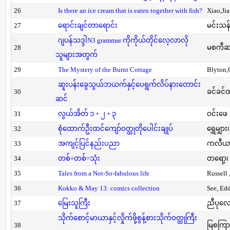
26
Is there an ice cream that is eaten together with fish?
Xiao,Ji
27
ရောင်းချင်တာရောင်း
မင်းသန်
ဂျပန်သဒ္ဒါN3 grammar ကိုကိုယ်တိုင်လေ့လာလို
28
မစကီဆ
သူများအတွက်
29
The Mystery of the Burnt Cottage
Blyton,
ဆူးပန်းခွေသွယ်ဘယက်နှင့်ပေရွက်လိပ်နားတောင်း
30
ခင်ခင်ထ
ဆင်
31
လွယ်အိတ် ၁ + ၂ + ၃
ဝင်းဖေ
32
စုံထောက်ဦးထင်ကျော်ဝတ္ထုတိုပေါင်းချုပ်
ရွှေမျှား၊
33
အကျင့်ပြင်နည်းပညာ
ကလီယား၊
34
တစ်+တစ်=သုံး
တရော့၊ 
35
Tales from a Not-So-fabulous life
Russell 
36
Kokko & May 13: comics collection
See, Ed
37
မြေးသူကြီး
ညီပုလေ
သိုက်စောင့်မာယာနှင့်လှိုက်ဖို့စွန့်စားသိုက်ဝတ္ထုကြီး
38
မြစကြာ