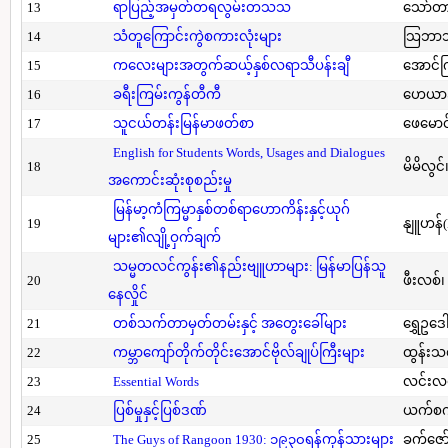
13
ရာပြည့်အမှတ်တရလွမ်းတသသ
သော်တ
14
သံတူကြောင်းကွဲစကားလုံးများ
သြဘာသ
15
ကလေးများအတွက်ဆယ့်နှစ်လရာသီပန်းချီ
အောင်က
16
ခရီးကြမ်းကွန်တီကီ
ဟေယာဒ
17
သူငယ်တန်းမြန်မာဖတ်စာ
ဖေမောင
English for Students Words, Usages and Dialogues
18
မိမိလွင
အကောင်းဆုံးစုစည်းမှု
မြန်မာ့ကံကြမ္မာနှစ်တစ်ရာဟောကိန်းနှင့်ယုဂ်
19
နျူဟန်
များ၏လျို့ဝှက်ချက်
သမ္မတလင်ကွန်း၏နည်းဗျူဟာများ: မြန်မာပြန်သူ
20
ဖီးလစ်၊
နေလှိုင်
21
တစ်သက်တာမှတ်တမ်းနှင့် အတွေးခေါ်များ
ရွှေဥဒေါ
22
ကမ္ဘာကျော်တိုက်တိုင်းအောင်ဗိုလ်ချုပ်ကြီးများ
ထွန်းသ
23
Essential Words
လင်းလင
24
ပြစ်မှုနှင့်ပြစ်ဒဏ်
ယက်စက
25
The Guys of Rangoon 1930: ၁၉၃၀ရန်ကုန်သားများ
ခက်ဇော