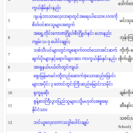
ဒေါက်တာ(
ကွယ်နှိမ်နှင်းနည်း
ဂျပန်ဘာသာလေ့လာရာတွင်အရေးပါသောKANJIကို
5
မင်းသု
စိတ်ဝင်စားသူများအတွက်
အရှေ့တိုင်းကောဇာဂြိုဟ်စီးဂြိုဟ်နင်း ဟောနည်း
6
ဘုန်းကြ
ကျမ်း (ပ-ဒု ပေါင်းချုပ်)
သစ်သီးပင်များတွင်ကျရောက်တတ်သောအင်းဆက်
ကိုကို၊
7
ဖျက်ပိုးများနှင့်ရောဂါများအား ကာကွယ်နှိမ်နှင်းနည်း
(စိုက်ပျို
8
အာရှနယ်ပယ်ဝါးတွင်ကျယ်
ရှေးမြန်မာမင်းတို့တည်ဆောက်ခဲ့သောဆည်မြောင်း
9
များအပိုင်း ၃ တောင်တွင်းကြီးဆည်မြောင်းသမိုင်း
10
ရုက္ခမုဆိုး
ချစ်ကိုက
စွန့်စားကြီးပွားပြည်သူများ(သို့မဟုတ်)အစ္စရေး
11
ဆီနော်၊
နိုင်ငံသား
သဇင်(Ja
12
သင်ယူလေ့လာN5သဒ္ဒါပေါင်းချုပ်
School)