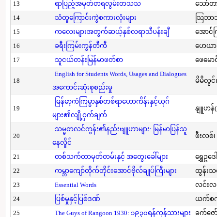
13
ရာပြည့်အမှတ်တရလွမ်းတသသ
သော်တ
14
သံတူကြောင်းကွဲစကားလုံးများ
သြဘာသ
15
ကလေးများအတွက်ဆယ့်နှစ်လရာသီပန်းချီ
အောင်က
16
ခရီးကြမ်းကွန်တီကီ
ဟေယာဒ
17
သူငယ်တန်းမြန်မာဖတ်စာ
ဖေမောင
English for Students Words, Usages and Dialogues
18
မိမိလွင
အကောင်းဆုံးစုစည်းမှု
မြန်မာ့ကံကြမ္မာနှစ်တစ်ရာဟောကိန်းနှင့်ယုဂ်
19
နျူဟန်
များ၏လျို့ဝှက်ချက်
သမ္မတလင်ကွန်း၏နည်းဗျူဟာများ: မြန်မာပြန်သူ
20
ဖီးလစ်၊
နေလှိုင်
21
တစ်သက်တာမှတ်တမ်းနှင့် အတွေးခေါ်များ
ရွှေဥဒေါ
22
ကမ္ဘာကျော်တိုက်တိုင်းအောင်ဗိုလ်ချုပ်ကြီးများ
ထွန်းသ
23
Essential Words
လင်းလင
24
ပြစ်မှုနှင့်ပြစ်ဒဏ်
ယက်စက
25
The Guys of Rangoon 1930: ၁၉၃၀ရန်ကုန်သားများ
ခက်ဇော