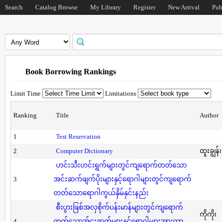
Search
Catalog Browse
My Library
Register
New Arrival
Pub
Book Borrowing Rankings
Limit Time
Limitations
Ranking
Title
Author
1
Test Reservation
2
Computer Dictionary
ထူးချွန်
ဟင်းသီးဟင်းရွက်များတွင်ကျရောက်တတ်သော
3
အင်းဆက်ဖျက်ပိုးများနှင့်ရောဂါများတွင်ကျရောက်
တတ်သောရောဂါကွယ်နှိမ်နှင်းနည်း
စီးပွားဖြစ်အလှစိုက်ပန်းမာန်များတွင်ကျရောက်
ကိုကို၊
4
တတ်သောအ်ငးဆက်များနှင့်ရောဂါများအားကာ