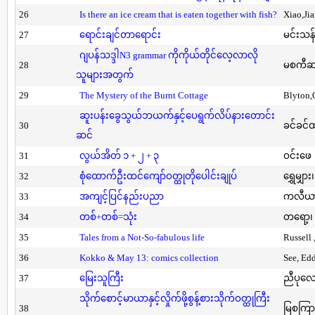
26
Is there an ice cream that is eaten together with fish?
Xiao,Ji
27
ရောင်းချင်တာရောင်း
မင်းသန်
ဂျပန်သဒ္ဒါN3 grammar ကိုကိုယ်တိုင်လေ့လာလို
28
မစကီဆ
သူများအတွက်
29
The Mystery of the Burnt Cottage
Blyton,
ဆူးပန်းခွေသွယ်ဘယက်နှင့်ပေရွက်လိပ်နားတောင်း
30
ခင်ခင်ထ
ဆင်
31
လွယ်အိတ် ၁ + ၂ + ၃
ဝင်းဖေ
32
စုံထောက်ဦးထင်ကျော်ဝတ္ထုတိုပေါင်းချုပ်
ရွှေမျှား၊
33
အကျင့်ပြင်နည်းပညာ
ကလီယား၊
34
တစ်+တစ်=သုံး
တရော့၊ 
35
Tales from a Not-So-fabulous life
Russell 
36
Kokko & May 13: comics collection
See, Ed
37
မြေးသူကြီး
ညီပုလေ
သိုက်စောင့်မာယာနှင့်လှိုက်ဖို့စွန့်စားသိုက်ဝတ္ထုကြီး
38
မြစကြာ