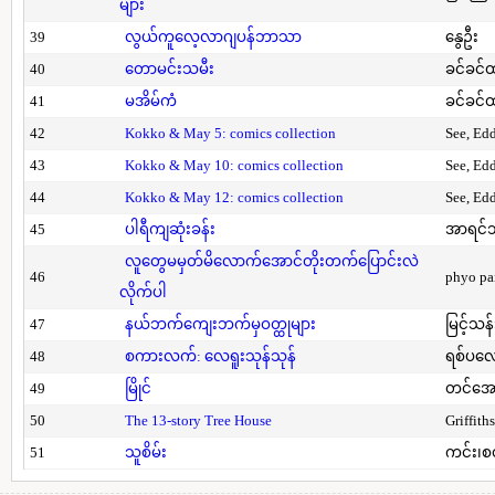
များ
39
လွယ်ကူလေ့လာဂျပန်ဘာသာ
နွေဦး
40
တောမင်းသမီး
ခင်ခင်ထ
41
မအိမ်ကံ
ခင်ခင်ထ
42
Kokko & May 5: comics collection
See, Ed
43
Kokko & May 10: comics collection
See, Ed
44
Kokko & May 12: comics collection
See, Ed
45
ပါရီကျဆုံးခန်း
အာရင်ဘ
လူတွေမမှတ်မိလောက်အောင်တိုးတက်ပြောင်းလဲ
46
phyo pa
လိုက်ပါ
47
နယ်ဘက်ကျေးဘက်မှဝတ္ထုများ
မြင့်သန်
48
စကားလက်: လေရူးသုန်သုန်
ရစ်ပလေ
49
မြိုင်
တင်အော
50
The 13-story Tree House
Griffith
51
သူစိမ်း
ကင်း၊စ