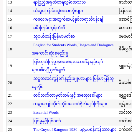
13
ရာပြည့်အမှတ်တရလွမ်းတသသ
သော်တ
14
သံတူကြောင်းကွဲစကားလုံးများ
သြဘာသ
15
ကလေးများအတွက်ဆယ့်နှစ်လရာသီပန်းချီ
အောင်က
16
ခရီးကြမ်းကွန်တီကီ
ဟေယာဒ
17
သူငယ်တန်းမြန်မာဖတ်စာ
ဖေမောင
English for Students Words, Usages and Dialogues
18
မိမိလွင
အကောင်းဆုံးစုစည်းမှု
မြန်မာ့ကံကြမ္မာနှစ်တစ်ရာဟောကိန်းနှင့်ယုဂ်
19
နျူဟန်
များ၏လျို့ဝှက်ချက်
သမ္မတလင်ကွန်း၏နည်းဗျူဟာများ: မြန်မာပြန်သူ
20
ဖီးလစ်၊
နေလှိုင်
21
တစ်သက်တာမှတ်တမ်းနှင့် အတွေးခေါ်များ
ရွှေဥဒေါ
22
ကမ္ဘာကျော်တိုက်တိုင်းအောင်ဗိုလ်ချုပ်ကြီးများ
ထွန်းသ
23
Essential Words
လင်းလင
24
ပြစ်မှုနှင့်ပြစ်ဒဏ်
ယက်စက
25
The Guys of Rangoon 1930: ၁၉၃၀ရန်ကုန်သားများ
ခက်ဇော