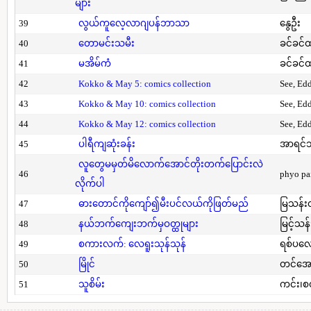
များ
39
လွယ်ကူလေ့လာဂျပန်ဘာသာ
နွေဦး
40
တောမင်းသမီး
ခင်ခင်ထ
41
မအိမ်ကံ
ခင်ခင်ထ
42
Kokko & May 5: comics collection
See, Ed
43
Kokko & May 10: comics collection
See, Ed
44
Kokko & May 12: comics collection
See, Ed
45
ပါရီကျဆုံးခန်း
အာရင်ဘ
လူတွေမမှတ်မိလောက်အောင်တိုးတက်ပြောင်းလဲ
46
phyo pa
လိုက်ပါ
47
ဓားတောင်ကိုကျော်၍မီးပင်လယ်ကိုဖြတ်မည်
မြသန်းတ
48
နယ်ဘက်ကျေးဘက်မှဝတ္ထုများ
မြင့်သန်
49
စကားလက်: လေရူးသုန်သုန်
ရစ်ပလေ
50
မြိုင်
တင်အော
51
သူစိမ်း
ကင်း၊စ