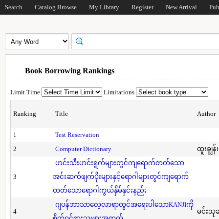
Search
Catalog Browse
My Library
Register
New Arrival
Pub
Book Borrowing Rankings
Limit Time
Limitations
Ranking
Title
Author
1
Test Reservation
2
Computer Dictionary
ထူးချွန်
ဟင်းသီးဟင်းရွက်များတွင်ကျရောက်တတ်သော
3
အင်းဆက်ဖျက်ပိုးများနှင့်ရောဂါများတွင်ကျရောက်
တတ်သောရောဂါကွယ်နှိမ်နှင်းနည်း
ဂျပန်ဘာသာလေ့လာရာတွင်အရေးပါသောKANJIကို
4
မင်းသု
စိတ်ဝင်စားသူများအတွက်