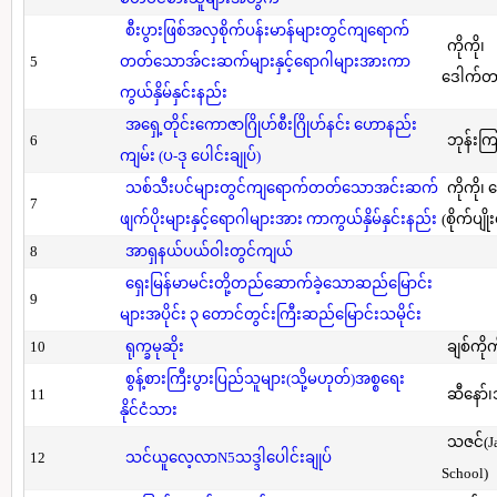
စီးပွားဖြစ်အလှစိုက်ပန်းမာန်များတွင်ကျရောက်
ကိုကို၊
5
တတ်သောအ်ငးဆက်များနှင့်ရောဂါများအားကာ
ဒေါက်တာ(
ကွယ်နှိမ်နှင်းနည်း
အရှေ့တိုင်းကောဇာဂြိုဟ်စီးဂြိုဟ်နင်း ဟောနည်း
6
ဘုန်းကြ
ကျမ်း (ပ-ဒု ပေါင်းချုပ်)
သစ်သီးပင်များတွင်ကျရောက်တတ်သောအင်းဆက်
ကိုကို၊
7
ဖျက်ပိုးများနှင့်ရောဂါများအား ကာကွယ်နှိမ်နှင်းနည်း
(စိုက်ပျို
8
အာရှနယ်ပယ်ဝါးတွင်ကျယ်
ရှေးမြန်မာမင်းတို့တည်ဆောက်ခဲ့သောဆည်မြောင်း
9
များအပိုင်း ၃ တောင်တွင်းကြီးဆည်မြောင်းသမိုင်း
10
ရုက္ခမုဆိုး
ချစ်ကိုက
စွန့်စားကြီးပွားပြည်သူများ(သို့မဟုတ်)အစ္စရေး
11
ဆီနော်၊
နိုင်ငံသား
သဇင်(Ja
12
သင်ယူလေ့လာN5သဒ္ဒါပေါင်းချုပ်
School)