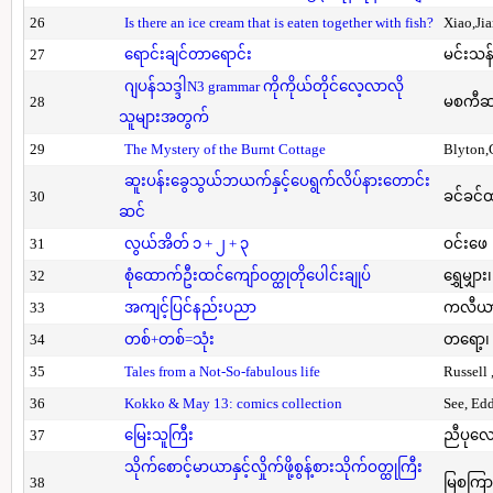
26
Is there an ice cream that is eaten together with fish?
Xiao,Ji
27
ရောင်းချင်တာရောင်း
မင်းသန်
ဂျပန်သဒ္ဒါN3 grammar ကိုကိုယ်တိုင်လေ့လာလို
28
မစကီဆ
သူများအတွက်
29
The Mystery of the Burnt Cottage
Blyton,
ဆူးပန်းခွေသွယ်ဘယက်နှင့်ပေရွက်လိပ်နားတောင်း
30
ခင်ခင်ထ
ဆင်
31
လွယ်အိတ် ၁ + ၂ + ၃
ဝင်းဖေ
32
စုံထောက်ဦးထင်ကျော်ဝတ္ထုတိုပေါင်းချုပ်
ရွှေမျှား၊
33
အကျင့်ပြင်နည်းပညာ
ကလီယား၊
34
တစ်+တစ်=သုံး
တရော့၊ 
35
Tales from a Not-So-fabulous life
Russell 
36
Kokko & May 13: comics collection
See, Ed
37
မြေးသူကြီး
ညီပုလေ
သိုက်စောင့်မာယာနှင့်လှိုက်ဖို့စွန့်စားသိုက်ဝတ္ထုကြီး
38
မြစကြာ