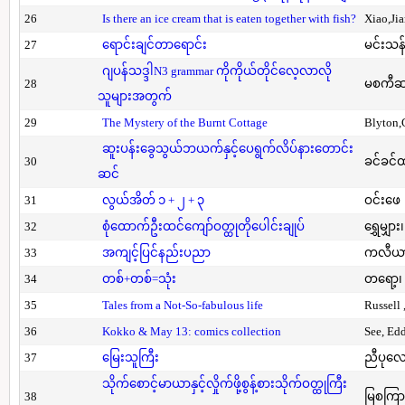
26
Is there an ice cream that is eaten together with fish?
Xiao,Ji
27
ရောင်းချင်တာရောင်း
မင်းသန်
ဂျပန်သဒ္ဒါN3 grammar ကိုကိုယ်တိုင်လေ့လာလို
28
မစကီဆ
သူများအတွက်
29
The Mystery of the Burnt Cottage
Blyton,
ဆူးပန်းခွေသွယ်ဘယက်နှင့်ပေရွက်လိပ်နားတောင်း
30
ခင်ခင်ထ
ဆင်
31
လွယ်အိတ် ၁ + ၂ + ၃
ဝင်းဖေ
32
စုံထောက်ဦးထင်ကျော်ဝတ္ထုတိုပေါင်းချုပ်
ရွှေမျှား၊
33
အကျင့်ပြင်နည်းပညာ
ကလီယား၊
34
တစ်+တစ်=သုံး
တရော့၊ 
35
Tales from a Not-So-fabulous life
Russell 
36
Kokko & May 13: comics collection
See, Ed
37
မြေးသူကြီး
ညီပုလေ
သိုက်စောင့်မာယာနှင့်လှိုက်ဖို့စွန့်စားသိုက်ဝတ္ထုကြီး
38
မြစကြာ