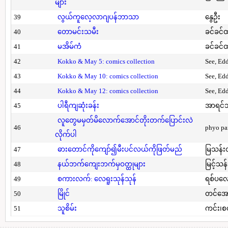
များ
39
လွယ်ကူလေ့လာဂျပန်ဘာသာ
နွေဦး
40
တောမင်းသမီး
ခင်ခင်ထ
41
မအိမ်ကံ
ခင်ခင်ထ
42
Kokko & May 5: comics collection
See, Ed
43
Kokko & May 10: comics collection
See, Ed
44
Kokko & May 12: comics collection
See, Ed
45
ပါရီကျဆုံးခန်း
အာရင်ဘ
လူတွေမမှတ်မိလောက်အောင်တိုးတက်ပြောင်းလဲ
46
phyo pa
လိုက်ပါ
47
ဓားတောင်ကိုကျော်၍မီးပင်လယ်ကိုဖြတ်မည်
မြသန်းတ
48
နယ်ဘက်ကျေးဘက်မှဝတ္ထုများ
မြင့်သန်
49
စကားလက်: လေရူးသုန်သုန်
ရစ်ပလေ
50
မြိုင်
တင်အော
51
သူစိမ်း
ကင်း၊စ