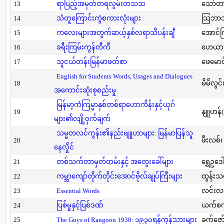
13
ရာပြည့်အမှတ်တရလွမ်းတသသ
သော်တ
14
သံတူကြောင်းကွဲစကားလုံးများ
သြဘာသ
15
ကလေးများအတွက်ဆယ့်နှစ်လရာသီပန်းချီ
အောင်က
16
ခရီးကြမ်းကွန်တီကီ
ဟေယာဒ
17
သူငယ်တန်းမြန်မာဖတ်စာ
ဖေမောင
English for Students Words, Usages and Dialogues
18
မိမိလွင
အကောင်းဆုံးစုစည်းမှု
မြန်မာ့ကံကြမ္မာနှစ်တစ်ရာဟောကိန်းနှင့်ယုဂ်
19
နျူဟန်
များ၏လျို့ဝှက်ချက်
သမ္မတလင်ကွန်း၏နည်းဗျူဟာများ: မြန်မာပြန်သူ
20
ဖီးလစ်၊
နေလှိုင်
21
တစ်သက်တာမှတ်တမ်းနှင့် အတွေးခေါ်များ
ရွှေဥဒေါ
22
ကမ္ဘာကျော်တိုက်တိုင်းအောင်ဗိုလ်ချုပ်ကြီးများ
ထွန်းသ
23
Essential Words
လင်းလင
24
ပြစ်မှုနှင့်ပြစ်ဒဏ်
ယက်စက
25
The Guys of Rangoon 1930: ၁၉၃၀ရန်ကုန်သားများ
ခက်ဇော