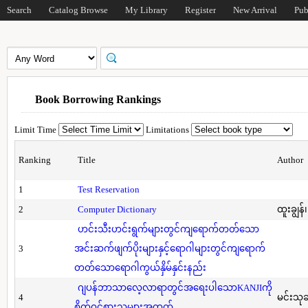
Search
Catalog Browse
My Library
Register
New Arrival
Pub
Book Borrowing Rankings
Limit Time
Limitations
Ranking
Title
Author
1
Test Reservation
2
Computer Dictionary
ထူးချွန်
ဟင်းသီးဟင်းရွက်များတွင်ကျရောက်တတ်သော
3
အင်းဆက်ဖျက်ပိုးများနှင့်ရောဂါများတွင်ကျရောက်
တတ်သောရောဂါကွယ်နှိမ်နှင်းနည်း
ဂျပန်ဘာသာလေ့လာရာတွင်အရေးပါသောKANJIကို
4
မင်းသု
စိတ်ဝင်စားသူများအတွက်