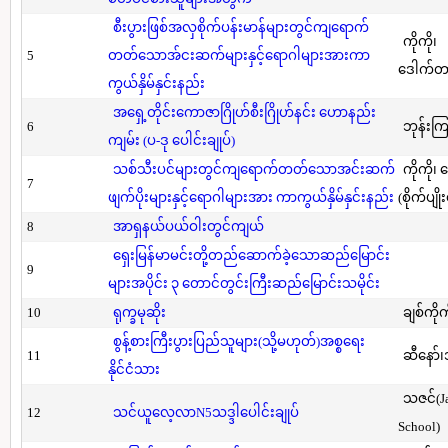
စီးပွားဖြစ်အလှစိုက်ပန်းမာန်များတွင်ကျရောက်
ကိုကို၊
5
တတ်သောအ်ငးဆက်များနှင့်ရောဂါများအားကာ
ဒေါက်တာ(
ကွယ်နှိမ်နှင်းနည်း
အရှေ့တိုင်းကောဇာဂြိုဟ်စီးဂြိုဟ်နင်း ဟောနည်း
6
ဘုန်းကြ
ကျမ်း (ပ-ဒု ပေါင်းချုပ်)
သစ်သီးပင်များတွင်ကျရောက်တတ်သောအင်းဆက်
ကိုကို၊
7
ဖျက်ပိုးများနှင့်ရောဂါများအား ကာကွယ်နှိမ်နှင်းနည်း
(စိုက်ပျို
8
အာရှနယ်ပယ်ဝါးတွင်ကျယ်
ရှေးမြန်မာမင်းတို့တည်ဆောက်ခဲ့သောဆည်မြောင်း
9
များအပိုင်း ၃ တောင်တွင်းကြီးဆည်မြောင်းသမိုင်း
10
ရုက္ခမုဆိုး
ချစ်ကိုက
စွန့်စားကြီးပွားပြည်သူများ(သို့မဟုတ်)အစ္စရေး
11
ဆီနော်၊
နိုင်ငံသား
သဇင်(Ja
12
သင်ယူလေ့လာN5သဒ္ဒါပေါင်းချုပ်
School)