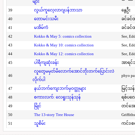
များ
39
လွယ်ကူလေ့လာဂျပန်ဘာသာ
နွေဦး
40
တောမင်းသမီး
ခင်ခင်ထ
41
မအိမ်ကံ
ခင်ခင်ထ
42
Kokko & May 5: comics collection
See, Ed
43
Kokko & May 10: comics collection
See, Ed
44
Kokko & May 12: comics collection
See, Ed
45
ပါရီကျဆုံးခန်း
အာရင်ဘ
လူတွေမမှတ်မိလောက်အောင်တိုးတက်ပြောင်းလဲ
46
phyo pa
လိုက်ပါ
47
နယ်ဘက်ကျေးဘက်မှဝတ္ထုများ
မြင့်သန်
48
စကားလက်: လေရူးသုန်သုန်
ရစ်ပလေ
49
မြိုင်
တင်အော
50
The 13-story Tree House
Griffith
51
သူစိမ်း
ကင်း၊စ