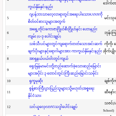
ဒေါက်တာ(
ကွယ်နှိမ်နှင်းနည်း
ဂျပန်ဘာသာလေ့လာရာတွင်အရေးပါသောKANJIကို
5
မင်းသု
စိတ်ဝင်စားသူများအတွက်
အရှေ့တိုင်းကောဇာဂြိုဟ်စီးဂြိုဟ်နင်း ဟောနည်း
6
ဘုန်းကြ
ကျမ်း (ပ-ဒု ပေါင်းချုပ်)
သစ်သီးပင်များတွင်ကျရောက်တတ်သောအင်းဆက်
ကိုကို၊
7
ဖျက်ပိုးများနှင့်ရောဂါများအား ကာကွယ်နှိမ်နှင်းနည်း
(စိုက်ပျို
8
အာရှနယ်ပယ်ဝါးတွင်ကျယ်
ရှေးမြန်မာမင်းတို့တည်ဆောက်ခဲ့သောဆည်မြောင်း
9
များအပိုင်း ၃ တောင်တွင်းကြီးဆည်မြောင်းသမိုင်း
10
ရုက္ခမုဆိုး
ချစ်ကိုက
စွန့်စားကြီးပွားပြည်သူများ(သို့မဟုတ်)အစ္စရေး
11
ဆီနော်၊
နိုင်ငံသား
သဇင်(Ja
12
သင်ယူလေ့လာN5သဒ္ဒါပေါင်းချုပ်
School)