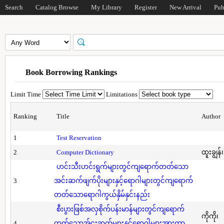
Search
Catalog Browse
My Library
Register
New Arrival
Pub
Book Borrowing Rankings
Limit Time
Limitations
Ranking
Title
Author
1
Test Reservation
2
Computer Dictionary
ထူးချွန်
ဟင်းသီးဟင်းရွက်များတွင်ကျရောက်တတ်သော
3
အင်းဆက်ဖျက်ပိုးများနှင့်ရောဂါများတွင်ကျရောက်
တတ်သောရောဂါကွယ်နှိမ်နှင်းနည်း
စီးပွားဖြစ်အလှစိုက်ပန်းမာန်များတွင်ကျရောက်
ကိုကို၊
4
တတ်သောအ်ငးဆက်များနှင့်ရောဂါများအားကာ