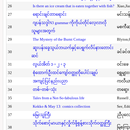
26
Is there an ice cream that is eaten together with fish?
Xiao,Ji
27
ရောင်းချင်တာရောင်း
မင်းသန်
ဂျပန်သဒ္ဒါN3 grammar ကိုကိုယ်တိုင်လေ့လာလို
28
မစကီဆ
သူများအတွက်
29
The Mystery of the Burnt Cottage
Blyton,
ဆူးပန်းခွေသွယ်ဘယက်နှင့်ပေရွက်လိပ်နားတောင်း
30
ခင်ခင်ထ
ဆင်
31
လွယ်အိတ် ၁ + ၂ + ၃
ဝင်းဖေ
32
စုံထောက်ဦးထင်ကျော်ဝတ္ထုတိုပေါင်းချုပ်
ရွှေမျှား၊
33
အကျင့်ပြင်နည်းပညာ
ကလီယား၊
34
တစ်+တစ်=သုံး
တရော့၊ 
35
Tales from a Not-So-fabulous life
Russell 
36
Kokko & May 13: comics collection
See, Ed
37
မြေးသူကြီး
ညီပုလေ
သိုက်စောင့်မာယာနှင့်လှိုက်ဖို့စွန့်စားသိုက်ဝတ္ထုကြီး
38
မြစကြာ