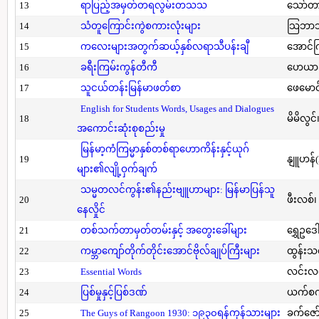
13
ရာပြည့်အမှတ်တရလွမ်းတသသ
သော်တ
14
သံတူကြောင်းကွဲစကားလုံးများ
သြဘာသ
15
ကလေးများအတွက်ဆယ့်နှစ်လရာသီပန်းချီ
အောင်က
16
ခရီးကြမ်းကွန်တီကီ
ဟေယာဒ
17
သူငယ်တန်းမြန်မာဖတ်စာ
ဖေမောင
English for Students Words, Usages and Dialogues
18
မိမိလွင
အကောင်းဆုံးစုစည်းမှု
မြန်မာ့ကံကြမ္မာနှစ်တစ်ရာဟောကိန်းနှင့်ယုဂ်
19
နျူဟန်
များ၏လျို့ဝှက်ချက်
သမ္မတလင်ကွန်း၏နည်းဗျူဟာများ: မြန်မာပြန်သူ
20
ဖီးလစ်၊
နေလှိုင်
21
တစ်သက်တာမှတ်တမ်းနှင့် အတွေးခေါ်များ
ရွှေဥဒေါ
22
ကမ္ဘာကျော်တိုက်တိုင်းအောင်ဗိုလ်ချုပ်ကြီးများ
ထွန်းသ
23
Essential Words
လင်းလင
24
ပြစ်မှုနှင့်ပြစ်ဒဏ်
ယက်စက
25
The Guys of Rangoon 1930: ၁၉၃၀ရန်ကုန်သားများ
ခက်ဇော