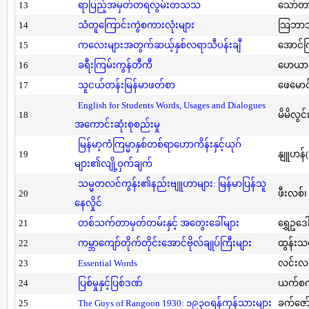
13
ရာပြည့်အမှတ်တရလွမ်းတသသ
သော်တ
14
သံတူကြောင်းကွဲစကားလုံးများ
သြဘာသ
15
ကလေးများအတွက်ဆယ့်နှစ်လရာသီပန်းချီ
အောင်က
16
ခရီးကြမ်းကွန်တီကီ
ဟေယာဒ
17
သူငယ်တန်းမြန်မာဖတ်စာ
ဖေမောင
English for Students Words, Usages and Dialogues
18
မိမိလွင
အကောင်းဆုံးစုစည်းမှု
မြန်မာ့ကံကြမ္မာနှစ်တစ်ရာဟောကိန်းနှင့်ယုဂ်
19
နျူဟန်
များ၏လျို့ဝှက်ချက်
သမ္မတလင်ကွန်း၏နည်းဗျူဟာများ: မြန်မာပြန်သူ
20
ဖီးလစ်၊
နေလှိုင်
21
တစ်သက်တာမှတ်တမ်းနှင့် အတွေးခေါ်များ
ရွှေဥဒေါ
22
ကမ္ဘာကျော်တိုက်တိုင်းအောင်ဗိုလ်ချုပ်ကြီးများ
ထွန်းသ
23
Essential Words
လင်းလင
24
ပြစ်မှုနှင့်ပြစ်ဒဏ်
ယက်စက
25
The Guys of Rangoon 1930: ၁၉၃၀ရန်ကုန်သားများ
ခက်ဇော