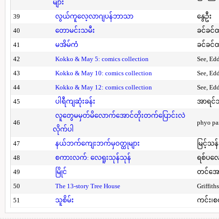
များ
39
လွယ်ကူလေ့လာဂျပန်ဘာသာ
နွေဦး
40
တောမင်းသမီး
ခင်ခင်ထ
41
မအိမ်ကံ
ခင်ခင်ထ
42
Kokko & May 5: comics collection
See, Ed
43
Kokko & May 10: comics collection
See, Ed
44
Kokko & May 12: comics collection
See, Ed
45
ပါရီကျဆုံးခန်း
အာရင်ဘ
လူတွေမမှတ်မိလောက်အောင်တိုးတက်ပြောင်းလဲ
46
phyo pa
လိုက်ပါ
47
နယ်ဘက်ကျေးဘက်မှဝတ္ထုများ
မြင့်သန်
48
စကားလက်: လေရူးသုန်သုန်
ရစ်ပလေ
49
မြိုင်
တင်အော
50
The 13-story Tree House
Griffith
51
သူစိမ်း
ကင်း၊စ