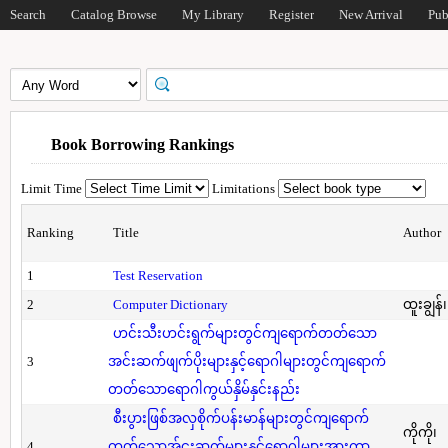
Search
Catalog Browse
My Library
Register
New Arrival
Pub
Book Borrowing Rankings
Limit Time
Limitations
Ranking
Title
Author
1
Test Reservation
2
Computer Dictionary
ထူးချွန်
ဟင်းသီးဟင်းရွက်များတွင်ကျရောက်တတ်သော
3
အင်းဆက်ဖျက်ပိုးများနှင့်ရောဂါများတွင်ကျရောက်
တတ်သောရောဂါကွယ်နှိမ်နှင်းနည်း
စီးပွားဖြစ်အလှစိုက်ပန်းမာန်များတွင်ကျရောက်
ကိုကို၊
4
တတ်သောအ်ငးဆက်များနှင့်ရောဂါများအားကာ