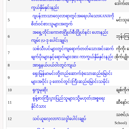
ဒေါက်တာ(
ကွယ်နှိမ်နှင်းနည်း
ဂျပန်ဘာသာလေ့လာရာတွင်အရေးပါသောKANJIကို
5
မင်းသု
စိတ်ဝင်စားသူများအတွက်
အရှေ့တိုင်းကောဇာဂြိုဟ်စီးဂြိုဟ်နင်း ဟောနည်း
6
ဘုန်းကြ
ကျမ်း (ပ-ဒု ပေါင်းချုပ်)
သစ်သီးပင်များတွင်ကျရောက်တတ်သောအင်းဆက်
ကိုကို၊
7
ဖျက်ပိုးများနှင့်ရောဂါများအား ကာကွယ်နှိမ်နှင်းနည်း
(စိုက်ပျို
8
အာရှနယ်ပယ်ဝါးတွင်ကျယ်
ရှေးမြန်မာမင်းတို့တည်ဆောက်ခဲ့သောဆည်မြောင်း
9
များအပိုင်း ၃ တောင်တွင်းကြီးဆည်မြောင်းသမိုင်း
10
ရုက္ခမုဆိုး
ချစ်ကိုက
စွန့်စားကြီးပွားပြည်သူများ(သို့မဟုတ်)အစ္စရေး
11
ဆီနော်၊
နိုင်ငံသား
သဇင်(Ja
12
သင်ယူလေ့လာN5သဒ္ဒါပေါင်းချုပ်
School)