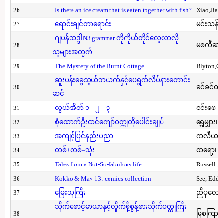
26
Is there an ice cream that is eaten together with fish?
Xiao,Ji
27
ရောင်းချင်တာရောင်း
မင်းသန်
ဂျပန်သဒ္ဒါN3 grammar ကိုကိုယ်တိုင်လေ့လာလို
28
မစကီဆ
သူများအတွက်
29
The Mystery of the Burnt Cottage
Blyton,
ဆူးပန်းခွေသွယ်ဘယက်နှင့်ပေရွက်လိပ်နားတောင်း
30
ခင်ခင်ထ
ဆင်
31
လွယ်အိတ် ၁ + ၂ + ၃
ဝင်းဖေ
32
စုံထောက်ဦးထင်ကျော်ဝတ္ထုတိုပေါင်းချုပ်
ရွှေမျှား၊
33
အကျင့်ပြင်နည်းပညာ
ကလီယား၊
34
တစ်+တစ်=သုံး
တရော့၊ 
35
Tales from a Not-So-fabulous life
Russell 
36
Kokko & May 13: comics collection
See, Ed
37
မြေးသူကြီး
ညီပုလေ
သိုက်စောင့်မာယာနှင့်လှိုက်ဖို့စွန့်စားသိုက်ဝတ္ထုကြီး
38
မြစကြာ