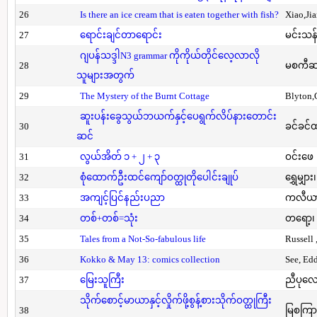
26
Is there an ice cream that is eaten together with fish?
Xiao,Ji
27
ရောင်းချင်တာရောင်း
မင်းသန်
ဂျပန်သဒ္ဒါN3 grammar ကိုကိုယ်တိုင်လေ့လာလို
28
မစကီဆ
သူများအတွက်
29
The Mystery of the Burnt Cottage
Blyton,
ဆူးပန်းခွေသွယ်ဘယက်နှင့်ပေရွက်လိပ်နားတောင်း
30
ခင်ခင်ထ
ဆင်
31
လွယ်အိတ် ၁ + ၂ + ၃
ဝင်းဖေ
32
စုံထောက်ဦးထင်ကျော်ဝတ္ထုတိုပေါင်းချုပ်
ရွှေမျှား၊
33
အကျင့်ပြင်နည်းပညာ
ကလီယား၊
34
တစ်+တစ်=သုံး
တရော့၊ 
35
Tales from a Not-So-fabulous life
Russell 
36
Kokko & May 13: comics collection
See, Ed
37
မြေးသူကြီး
ညီပုလေ
သိုက်စောင့်မာယာနှင့်လှိုက်ဖို့စွန့်စားသိုက်ဝတ္ထုကြီး
38
မြစကြာ