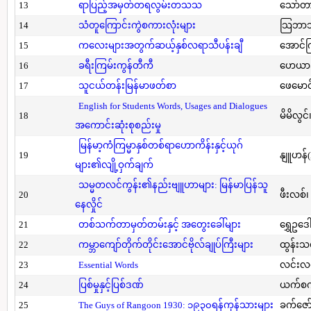
13
ရာပြည့်အမှတ်တရလွမ်းတသသ
သော်တ
14
သံတူကြောင်းကွဲစကားလုံးများ
သြဘာသ
15
ကလေးများအတွက်ဆယ့်နှစ်လရာသီပန်းချီ
အောင်က
16
ခရီးကြမ်းကွန်တီကီ
ဟေယာဒ
17
သူငယ်တန်းမြန်မာဖတ်စာ
ဖေမောင
English for Students Words, Usages and Dialogues
18
မိမိလွင
အကောင်းဆုံးစုစည်းမှု
မြန်မာ့ကံကြမ္မာနှစ်တစ်ရာဟောကိန်းနှင့်ယုဂ်
19
နျူဟန်
များ၏လျို့ဝှက်ချက်
သမ္မတလင်ကွန်း၏နည်းဗျူဟာများ: မြန်မာပြန်သူ
20
ဖီးလစ်၊
နေလှိုင်
21
တစ်သက်တာမှတ်တမ်းနှင့် အတွေးခေါ်များ
ရွှေဥဒေါ
22
ကမ္ဘာကျော်တိုက်တိုင်းအောင်ဗိုလ်ချုပ်ကြီးများ
ထွန်းသ
23
Essential Words
လင်းလင
24
ပြစ်မှုနှင့်ပြစ်ဒဏ်
ယက်စက
25
The Guys of Rangoon 1930: ၁၉၃၀ရန်ကုန်သားများ
ခက်ဇော