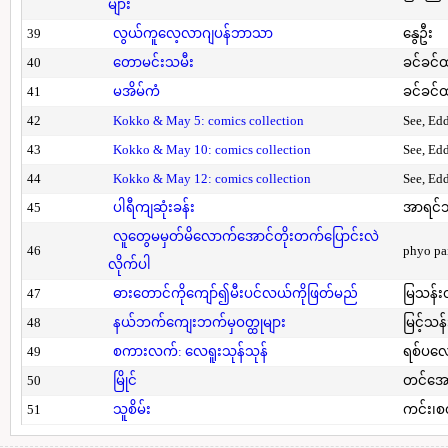
များ
39
လွယ်ကူလေ့လာဂျပန်ဘာသာ
နွေဦး
40
တောမင်းသမီး
ခင်ခင်ထ
41
မအိမ်ကံ
ခင်ခင်ထ
42
Kokko & May 5: comics collection
See, Ed
43
Kokko & May 10: comics collection
See, Ed
44
Kokko & May 12: comics collection
See, Ed
45
ပါရီကျဆုံးခန်း
အာရင်ဘ
လူတွေမမှတ်မိလောက်အောင်တိုးတက်ပြောင်းလဲ
46
phyo pa
လိုက်ပါ
47
ဓားတောင်ကိုကျော်၍မီးပင်လယ်ကိုဖြတ်မည်
မြသန်းတ
48
နယ်ဘက်ကျေးဘက်မှဝတ္ထုများ
မြင့်သန်
49
စကားလက်: လေရူးသုန်သုန်
ရစ်ပလေ
50
မြိုင်
တင်အော
51
သူစိမ်း
ကင်း၊စ