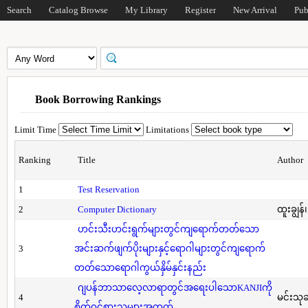
Search
Catalog Browse
My Library
Register
New Arrival
Pub
Book Borrowing Rankings
Limit Time
Limitations
Ranking
Title
Author
1
Test Reservation
2
Computer Dictionary
ထူးချွန်
ဟင်းသီးဟင်းရွက်များတွင်ကျရောက်တတ်သော
3
အင်းဆက်ဖျက်ပိုးများနှင့်ရောဂါများတွင်ကျရောက်
တတ်သောရောဂါကွယ်နှိမ်နှင်းနည်း
ဂျပန်ဘာသာလေ့လာရာတွင်အရေးပါသောKANJIကို
4
မင်းသု
စိတ်ဝင်စားသူများအတွက်