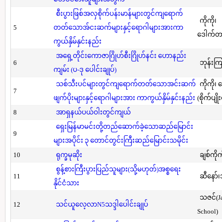
စီးပွားဖြစ်အလှစိုက်ပန်းမာန်များတွင်ကျရောက်
ကိုကို၊
5
တတ်သောအ်ငးဆက်များနှင့်ရောဂါများအားကာ
ဒေါက်တာ(
ကွယ်နှိမ်နှင်းနည်း
အရှေ့တိုင်းကောဇာဂြိုဟ်စီးဂြိုဟ်နင်း ဟောနည်း
6
ဘုန်းကြ
ကျမ်း (ပ-ဒု ပေါင်းချုပ်)
သစ်သီးပင်များတွင်ကျရောက်တတ်သောအင်းဆက်
ကိုကို၊
7
ဖျက်ပိုးများနှင့်ရောဂါများအား ကာကွယ်နှိမ်နှင်းနည်း
(စိုက်ပျို
8
အာရှနယ်ပယ်ဝါးတွင်ကျယ်
ရှေးမြန်မာမင်းတို့တည်ဆောက်ခဲ့သောဆည်မြောင်း
9
များအပိုင်း ၃ တောင်တွင်းကြီးဆည်မြောင်းသမိုင်း
10
ရုက္ခမုဆိုး
ချစ်ကိုက
စွန့်စားကြီးပွားပြည်သူများ(သို့မဟုတ်)အစ္စရေး
11
ဆီနော်၊
နိုင်ငံသား
သဇင်(Ja
12
သင်ယူလေ့လာN5သဒ္ဒါပေါင်းချုပ်
School)