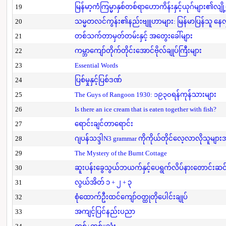
19
မြန်မာ့ကံကြမ္မာနှစ်တစ်ရာဟောကိန်းနှင့်ယုဂ်များ၏လျို
20
သမ္မတလင်ကွန်း၏နည်းဗျူဟာများ: မြန်မာပြန်သူ နေလှိ
21
တစ်သက်တာမှတ်တမ်းနှင့် အတွေးခေါ်များ
22
ကမ္ဘာကျော်တိုက်တိုင်းအောင်ဗိုလ်ချုပ်ကြီးများ
23
Essential Words
24
ပြစ်မှုနှင့်ပြစ်ဒဏ်
25
The Guys of Rangoon 1930: ၁၉၃၀ရန်ကုန်သားများ
26
Is there an ice cream that is eaten together with fish?
27
ရောင်းချင်တာရောင်း
28
ဂျပန်သဒ္ဒါN3 grammar ကိုကိုယ်တိုင်လေ့လာလိုသူမျာ
29
The Mystery of the Burnt Cottage
30
ဆူးပန်းခွေသွယ်ဘယက်နှင့်ပေရွက်လိပ်နားတောင်းဆင
31
လွယ်အိတ် ၁ + ၂ + ၃
32
စုံထောက်ဦးထင်ကျော်ဝတ္ထုတိုပေါင်းချုပ်
33
အကျင့်ပြင်နည်းပညာ