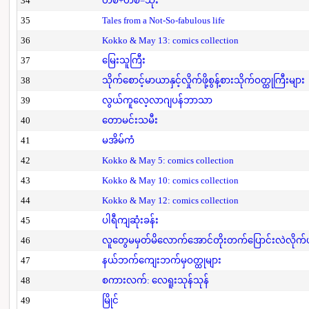
34
တစ်+တစ်=သုံး
35
Tales from a Not-So-fabulous life
36
Kokko & May 13: comics collection
37
မြေးသူကြီး
38
သိုက်စောင့်မာယာနှင့်လှိုက်ဖို့စွန့်စားသိုက်ဝတ္ထုကြီးများ
39
လွယ်ကူလေ့လာဂျပန်ဘာသာ
40
တောမင်းသမီး
41
မအိမ်ကံ
42
Kokko & May 5: comics collection
43
Kokko & May 10: comics collection
44
Kokko & May 12: comics collection
45
ပါရီကျဆုံးခန်း
46
လူတွေမမှတ်မိလောက်အောင်တိုးတက်ပြောင်းလဲလိုက်
47
နယ်ဘက်ကျေးဘက်မှဝတ္ထုများ
48
စကားလက်: လေရူးသုန်သုန်
49
မြိုင်