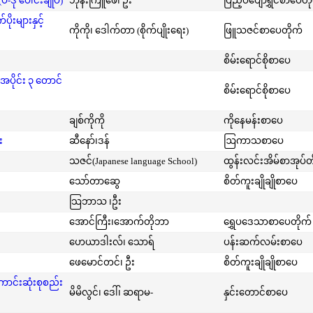
-ဒု ပေါင်းချုပ်)
ဘုန်းကြူဖေ၊ ဦး
ပြည့်ဝပျော်ရွှင်စာပေတိ
းများနှင့်
ကိုကို၊ ဒေါက်တာ (စိုက်ပျိုးရေး)
ဖြူသဇင်စာပေတိုက်
စိမ်းရောင်စိုစာပေ
အပိုင်း ၃ တောင်
စိမ်းရောင်စိုစာပေ
ချစ်ကိုကို
ကိုနေမန်းစာပေ
း
ဆီနော်၊ဒန်
ဩကာသစာပေ
သဇင်(Japanese language School)
ထွန်းလင်းအိမ်စာအုပ်တ
သော်တာဆွေ
စိတ်ကူးချိုချိုစာပေ
သြဘာသ ၊ဦး
အောင်ကြီး၊အောက်တိုဘာ
ရွှေပဒေသာစာပေတိုက်
ဟေယာဒါးလ်၊ သောရ်
ပန်းဆက်လမ်းစာပေ
ဖေမောင်တင်၊ ဦး
စိတ်ကူးချိုချိုစာပေ
ကောင်းဆုံးစုစည်း
မိမိလွင်၊ ဒေါ်၊ ဆရာမ-
နှင်းတောင်စာပေ