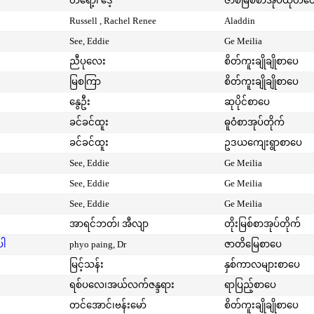
တရော့၊ ဒေ့
ဇာစ်မြစ်စာအုပ်ထုတ်ဝ
Russell , Rachel Renee
Aladdin
See, Eddie
Ge Meilia
ညီပုလေး
စိတ်ကူးချိုချိုစာပေ
မြစကြာ
စိတ်ကူးချိုချိုစာပေ
နွေဦး
ဆုပိုင်စာပေ
ခင်ခင်ထူး
ဓူဝံစာအုပ်တိုက်
ခင်ခင်ထူး
ဥဒယကျေးရွာစာပေ
See, Eddie
Ge Meilia
See, Eddie
Ge Meilia
See, Eddie
Ge Meilia
အာရင်ဘတ်၊ အီလျာ
တိုးမြစ်စာအုပ်တိုက်
ပါ
phyo paing, Dr
ဇာတိမြေစာပေ
မြင့်သန်း
နှစ်ကာလများစာပေ
ရစ်ပလေ၊အယ်လက်ဇန္ဒရား
ရာပြည့်စာပေ
တင်အောင်၊ဗန်းမော်
စိတ်ကူးချိုချိုစာပေ