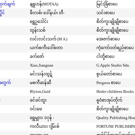
့ဝှက်ချက်
နျူဟန်(MOTAA)
မြင်းခြံစာပေ
ုင်
ဖီးလစ်၊ ဒေါ်နယ်၊ တီ-
သင်းစာပေ
ရွှေဥဒေါင်း
စိတ်ကူးချိုချိုစာပေ
ထွန်းသစ်
စိတ်ကူးချိုချိုစာပေ
လင်းလင်းသက် (M A )
အေဇက်စာပေ
ယက်စကီ၊ဒေါ်စတာ
ကံ့ကော်ဝတ်ရည်စာပေ
ခက်ဇော်
ငါတို့စာပေ
Xiao,Jiangnan
G.Apple Studio Sdn.
မင်းသန်းထွဋ်
စွယ်တော်စာပေ
းအတွက်
မစကီဆန်ဆီ
Progress စာပေ
Blyton,Guid
Hoder childrens Books
်
ခင်ခင်ထူး
ဓူဝံစာအုပ်တိုက်
ဝင်းဖေ
စိတ်ကူးချိုချိုစာပေ
ရွှေမျှား၊ ဒဂုန် -
Quality Publishing Ho
ကလီယား၊ ဂျိမ်းစ်
FORTUNE PUBLISHI