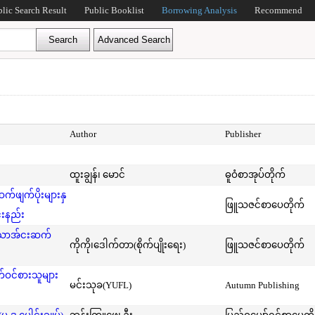
blic Search Result
Public Booklist
Borrowing Analysis
Recommend
Author
Publisher
ထူးချွန်၊ မောင်
ဓူဝံစာအုပ်တိုက်
ဖျက်ပိုးများနှ
ဖြူသဇင်စာပေတိုက်
်းနည်း
်သောအ်ငးဆက်
ကိုကို၊ဒေါက်တာ(စိုက်ပျိုးရေး)
ဖြူသဇင်စာပေတိုက်
ဝင်စားသူများ
မင်းသုခ(YUFL)
Autumn Publishing