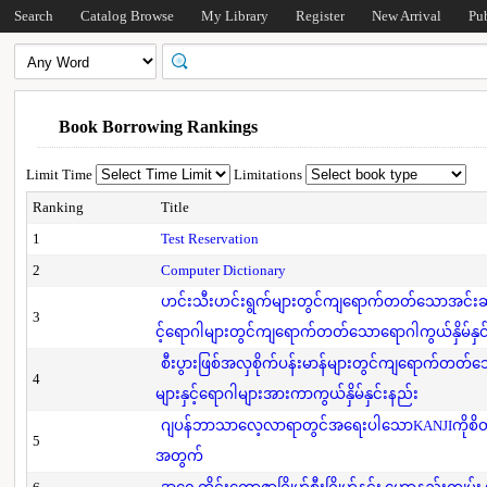
Search
Catalog Browse
My Library
Register
New Arrival
Pu
Book Borrowing Rankings
Limit Time
Limitations
Ranking
Title
1
Test Reservation
2
Computer Dictionary
ဟင်းသီးဟင်းရွက်များတွင်ကျရောက်တတ်သောအင်းဆက်
3
င့်ရောဂါများတွင်ကျရောက်တတ်သောရောဂါကွယ်နှိမ်နှင
စီးပွားဖြစ်အလှစိုက်ပန်းမာန်များတွင်ကျရောက်တတ
4
များနှင့်ရောဂါများအားကာကွယ်နှိမ်နှင်းနည်း
ဂျပန်ဘာသာလေ့လာရာတွင်အရေးပါသောKANJIကိုစိတ်
5
အတွက်