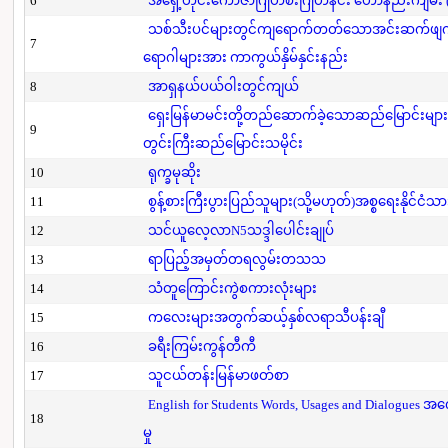
6
အရှေ့တိုင်းကောဇာဂြိုဟ်စီးဂြိုဟ်နင်း ဟောနည်းကျမ်း (ပ
သစ်သီးပင်များတွင်ကျရောက်တတ်သောအင်းဆက်ဖျက်ပို
7
ရောဂါများအား ကာကွယ်နှိမ်နှင်းနည်း
8
အာရှနယ်ပယ်ဝါးတွင်ကျယ်
ရှေးမြန်မာမင်းတို့တည်ဆောက်ခဲ့သောဆည်မြောင်းများ
9
တွင်းကြီးဆည်မြောင်းသမိုင်း
10
ရုက္ခမုဆိုး
11
စွန့်စားကြီးပွားပြည်သူများ(သို့မဟုတ်)အစ္စရေးနိုင်ငံသာ
12
သင်ယူလေ့လာN5သဒ္ဒါပေါင်းချုပ်
13
ရာပြည့်အမှတ်တရလွမ်းတသသ
14
သံတူကြောင်းကွဲစကားလုံးများ
15
ကလေးများအတွက်ဆယ့်နှစ်လရာသီပန်းချီ
16
ခရီးကြမ်းကွန်တီကီ
17
သူငယ်တန်းမြန်မာဖတ်စာ
English for Students Words, Usages and Dialogues အ
18
မှု