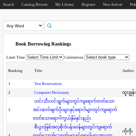
Search
Catalog Browse
My Library
Register
New Arrival
Pub
Book Borrowing Rankings
Limit Time
Limitations
Ranking
Title
Author
1
Test Reservation
2
Computer Dictionary
ထူးချွန်
ဟင်းသီးဟင်းရွက်များတွင်ကျရောက်တတ်သော
3
အင်းဆက်ဖျက်ပိုးများနှင့်ရောဂါများတွင်ကျရောက်
တတ်သောရောဂါကွယ်နှိမ်နှင်းနည်း
စီးပွားဖြစ်အလှစိုက်ပန်းမာန်များတွင်ကျရောက်
ကိုကို၊
4
တတ်သောအ်ငးဆက်များနှင့်ရောဂါများအားကာ