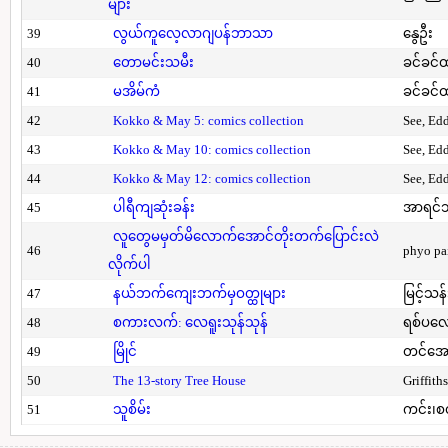
များ
39
လွယ်ကူလေ့လာဂျပန်ဘာသာ
နွေဦး
40
တောမင်းသမီး
ခင်ခင်ထ
41
မအိမ်ကံ
ခင်ခင်ထ
42
Kokko & May 5: comics collection
See, Ed
43
Kokko & May 10: comics collection
See, Ed
44
Kokko & May 12: comics collection
See, Ed
45
ပါရီကျဆုံးခန်း
အာရင်ဘ
လူတွေမမှတ်မိလောက်အောင်တိုးတက်ပြောင်းလဲ
46
phyo pa
လိုက်ပါ
47
နယ်ဘက်ကျေးဘက်မှဝတ္ထုများ
မြင့်သန်
48
စကားလက်: လေရူးသုန်သုန်
ရစ်ပလေ
49
မြိုင်
တင်အော
50
The 13-story Tree House
Griffith
51
သူစိမ်း
ကင်း၊စ