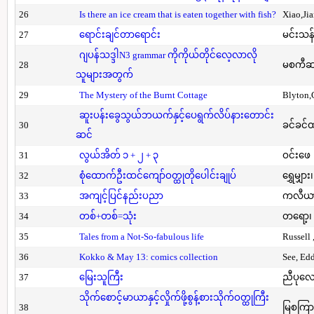
26
Is there an ice cream that is eaten together with fish?
Xiao,Ji
27
ရောင်းချင်တာရောင်း
မင်းသန်
ဂျပန်သဒ္ဒါN3 grammar ကိုကိုယ်တိုင်လေ့လာလို
28
မစကီဆ
သူများအတွက်
29
The Mystery of the Burnt Cottage
Blyton,
ဆူးပန်းခွေသွယ်ဘယက်နှင့်ပေရွက်လိပ်နားတောင်း
30
ခင်ခင်ထ
ဆင်
31
လွယ်အိတ် ၁ + ၂ + ၃
ဝင်းဖေ
32
စုံထောက်ဦးထင်ကျော်ဝတ္ထုတိုပေါင်းချုပ်
ရွှေမျှား၊
33
အကျင့်ပြင်နည်းပညာ
ကလီယား၊
34
တစ်+တစ်=သုံး
တရော့၊ 
35
Tales from a Not-So-fabulous life
Russell 
36
Kokko & May 13: comics collection
See, Ed
37
မြေးသူကြီး
ညီပုလေ
သိုက်စောင့်မာယာနှင့်လှိုက်ဖို့စွန့်စားသိုက်ဝတ္ထုကြီး
38
မြစကြာ