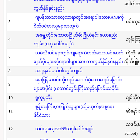
ဒေါက်တာ(
ကွယ်နှိမ်နှင်းနည်း
ဂျပန်ဘာသာလေ့လာရာတွင်အရေးပါသောKANJIကို
5
မင်းသု
စိတ်ဝင်စားသူများအတွက်
အရှေ့တိုင်းကောဇာဂြိုဟ်စီးဂြိုဟ်နင်း ဟောနည်း
6
ဘုန်းကြ
ကျမ်း (ပ-ဒု ပေါင်းချုပ်)
သစ်သီးပင်များတွင်ကျရောက်တတ်သောအင်းဆက်
ကိုကို၊
7
ဖျက်ပိုးများနှင့်ရောဂါများအား ကာကွယ်နှိမ်နှင်းနည်း
(စိုက်ပျို
8
အာရှနယ်ပယ်ဝါးတွင်ကျယ်
ရှေးမြန်မာမင်းတို့တည်ဆောက်ခဲ့သောဆည်မြောင်း
9
များအပိုင်း ၃ တောင်တွင်းကြီးဆည်မြောင်းသမိုင်း
10
ရုက္ခမုဆိုး
ချစ်ကိုက
စွန့်စားကြီးပွားပြည်သူများ(သို့မဟုတ်)အစ္စရေး
11
ဆီနော်၊
နိုင်ငံသား
သဇင်(Ja
12
သင်ယူလေ့လာN5သဒ္ဒါပေါင်းချုပ်
School)