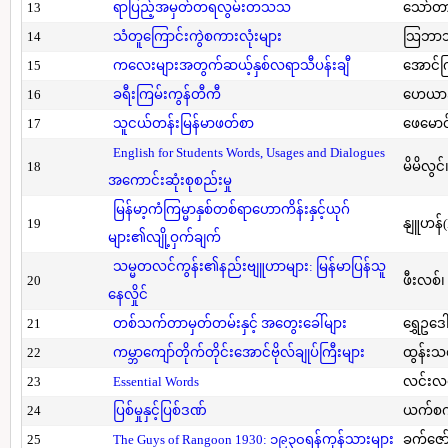
13
ရာပြည့်အမှတ်တရလွမ်းတသသ
သော်တ
14
သံတူကြောင်းကွဲစကားလုံးများ
သြဘာသ
15
ကလေးများအတွက်ဆယ့်နှစ်လရာသီပန်းချီ
အောင်က
16
ခရီးကြမ်းကွန်တီကီ
ဟေယာဒ
17
သူငယ်တန်းမြန်မာဖတ်စာ
ဖေမောင
English for Students Words, Usages and Dialogues
18
မိမိလွင
အကောင်းဆုံးစုစည်းမှု
မြန်မာ့ကံကြမ္မာနှစ်တစ်ရာဟောကိန်းနှင့်ယုဂ်
19
နျူဟန်
များ၏လျို့ဝှက်ချက်
သမ္မတလင်ကွန်း၏နည်းဗျူဟာများ: မြန်မာပြန်သူ
20
ဖီးလစ်၊
နေလှိုင်
21
တစ်သက်တာမှတ်တမ်းနှင့် အတွေးခေါ်များ
ရွှေဥဒေါ
22
ကမ္ဘာကျော်တိုက်တိုင်းအောင်ဗိုလ်ချုပ်ကြီးများ
ထွန်းသ
23
Essential Words
လင်းလင
24
ပြစ်မှုနှင့်ပြစ်ဒဏ်
ယက်စက
25
The Guys of Rangoon 1930: ၁၉၃၀ရန်ကုန်သားများ
ခက်ဇော