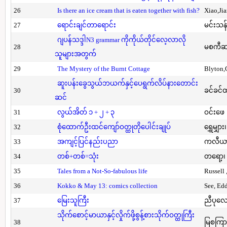
26
Is there an ice cream that is eaten together with fish?
Xiao,Ji
27
ရောင်းချင်တာရောင်း
မင်းသန်
ဂျပန်သဒ္ဒါN3 grammar ကိုကိုယ်တိုင်လေ့လာလို
28
မစကီဆ
သူများအတွက်
29
The Mystery of the Burnt Cottage
Blyton,
ဆူးပန်းခွေသွယ်ဘယက်နှင့်ပေရွက်လိပ်နားတောင်း
30
ခင်ခင်ထ
ဆင်
31
လွယ်အိတ် ၁ + ၂ + ၃
ဝင်းဖေ
32
စုံထောက်ဦးထင်ကျော်ဝတ္ထုတိုပေါင်းချုပ်
ရွှေမျှား၊
33
အကျင့်ပြင်နည်းပညာ
ကလီယား၊
34
တစ်+တစ်=သုံး
တရော့၊ 
35
Tales from a Not-So-fabulous life
Russell 
36
Kokko & May 13: comics collection
See, Ed
37
မြေးသူကြီး
ညီပုလေ
သိုက်စောင့်မာယာနှင့်လှိုက်ဖို့စွန့်စားသိုက်ဝတ္ထုကြီး
38
မြစကြာ