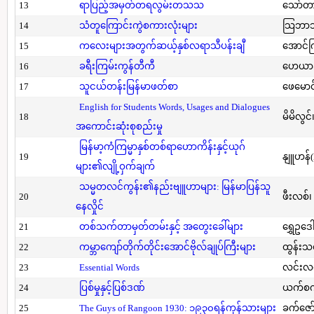
13
ရာပြည့်အမှတ်တရလွမ်းတသသ
သော်တ
14
သံတူကြောင်းကွဲစကားလုံးများ
သြဘာသ
15
ကလေးများအတွက်ဆယ့်နှစ်လရာသီပန်းချီ
အောင်က
16
ခရီးကြမ်းကွန်တီကီ
ဟေယာဒ
17
သူငယ်တန်းမြန်မာဖတ်စာ
ဖေမောင
English for Students Words, Usages and Dialogues
18
မိမိလွင
အကောင်းဆုံးစုစည်းမှု
မြန်မာ့ကံကြမ္မာနှစ်တစ်ရာဟောကိန်းနှင့်ယုဂ်
19
နျူဟန်
များ၏လျို့ဝှက်ချက်
သမ္မတလင်ကွန်း၏နည်းဗျူဟာများ: မြန်မာပြန်သူ
20
ဖီးလစ်၊
နေလှိုင်
21
တစ်သက်တာမှတ်တမ်းနှင့် အတွေးခေါ်များ
ရွှေဥဒေါ
22
ကမ္ဘာကျော်တိုက်တိုင်းအောင်ဗိုလ်ချုပ်ကြီးများ
ထွန်းသ
23
Essential Words
လင်းလင
24
ပြစ်မှုနှင့်ပြစ်ဒဏ်
ယက်စက
25
The Guys of Rangoon 1930: ၁၉၃၀ရန်ကုန်သားများ
ခက်ဇော