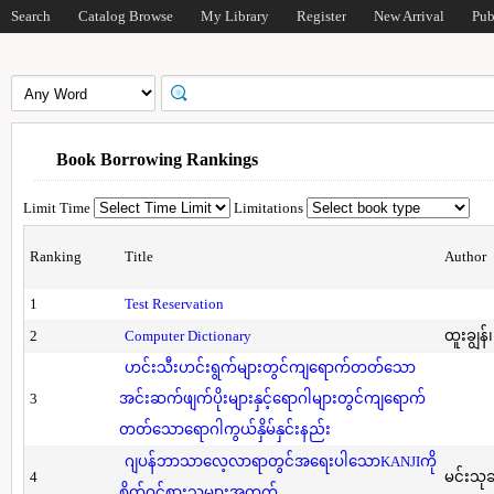
Search
Catalog Browse
My Library
Register
New Arrival
Pub
Book Borrowing Rankings
Limit Time
Limitations
Ranking
Title
Author
1
Test Reservation
2
Computer Dictionary
ထူးချွန်
ဟင်းသီးဟင်းရွက်များတွင်ကျရောက်တတ်သော
3
အင်းဆက်ဖျက်ပိုးများနှင့်ရောဂါများတွင်ကျရောက်
တတ်သောရောဂါကွယ်နှိမ်နှင်းနည်း
ဂျပန်ဘာသာလေ့လာရာတွင်အရေးပါသောKANJIကို
4
မင်းသု
စိတ်ဝင်စားသူများအတွက်