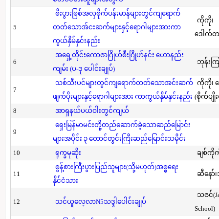
စီးပွားဖြစ်အလှစိုက်ပန်းမာန်များတွင်ကျရောက်
ကိုကို၊
5
တတ်သောအ်ငးဆက်များနှင့်ရောဂါများအားကာ
ဒေါက်တာ(
ကွယ်နှိမ်နှင်းနည်း
အရှေ့တိုင်းကောဇာဂြိုဟ်စီးဂြိုဟ်နင်း ဟောနည်း
6
ဘုန်းကြ
ကျမ်း (ပ-ဒု ပေါင်းချုပ်)
သစ်သီးပင်များတွင်ကျရောက်တတ်သောအင်းဆက်
ကိုကို၊
7
ဖျက်ပိုးများနှင့်ရောဂါများအား ကာကွယ်နှိမ်နှင်းနည်း
(စိုက်ပျို
8
အာရှနယ်ပယ်ဝါးတွင်ကျယ်
ရှေးမြန်မာမင်းတို့တည်ဆောက်ခဲ့သောဆည်မြောင်း
9
များအပိုင်း ၃ တောင်တွင်းကြီးဆည်မြောင်းသမိုင်း
10
ရုက္ခမုဆိုး
ချစ်ကိုက
စွန့်စားကြီးပွားပြည်သူများ(သို့မဟုတ်)အစ္စရေး
11
ဆီနော်၊
နိုင်ငံသား
သဇင်(Ja
12
သင်ယူလေ့လာN5သဒ္ဒါပေါင်းချုပ်
School)