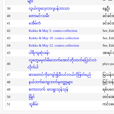
များ
39
လွယ်ကူလေ့လာဂျပန်ဘာသာ
နွေဦး
40
တောမင်းသမီး
ခင်ခင်ထ
41
မအိမ်ကံ
ခင်ခင်ထ
42
Kokko & May 5: comics collection
See, Ed
43
Kokko & May 10: comics collection
See, Ed
44
Kokko & May 12: comics collection
See, Ed
45
ပါရီကျဆုံးခန်း
အာရင်ဘ
လူတွေမမှတ်မိလောက်အောင်တိုးတက်ပြောင်းလဲ
46
phyo pa
လိုက်ပါ
47
ဓားတောင်ကိုကျော်၍မီးပင်လယ်ကိုဖြတ်မည်
မြသန်းတ
48
နယ်ဘက်ကျေးဘက်မှဝတ္ထုများ
မြင့်သန်
49
စကားလက်: လေရူးသုန်သုန်
ရစ်ပလေ
50
မြိုင်
တင်အော
51
သူစိမ်း
ကင်း၊စ