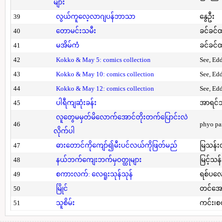
များ
39
လွယ်ကူလေ့လာဂျပန်ဘာသာ
နွေဦး
40
တောမင်းသမီး
ခင်ခင်ထ
41
မအိမ်ကံ
ခင်ခင်ထ
42
Kokko & May 5: comics collection
See, Ed
43
Kokko & May 10: comics collection
See, Ed
44
Kokko & May 12: comics collection
See, Ed
45
ပါရီကျဆုံးခန်း
အာရင်ဘ
လူတွေမမှတ်မိလောက်အောင်တိုးတက်ပြောင်းလဲ
46
phyo pa
လိုက်ပါ
47
ဓားတောင်ကိုကျော်၍မီးပင်လယ်ကိုဖြတ်မည်
မြသန်းတ
48
နယ်ဘက်ကျေးဘက်မှဝတ္ထုများ
မြင့်သန်
49
စကားလက်: လေရူးသုန်သုန်
ရစ်ပလေ
50
မြိုင်
တင်အော
51
သူစိမ်း
ကင်း၊စ