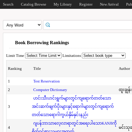
Search
Catalog Browse
My Library
Register
New Arrival
Pub
Book Borrowing Rankings
Limit Time
Limitations
Ranking
Title
Author
1
Test Reservation
2
Computer Dictionary
ထူးချွန်
ဟင်းသီးဟင်းရွက်များတွင်ကျရောက်တတ်သော
3
အင်းဆက်ဖျက်ပိုးများနှင့်ရောဂါများတွင်ကျရောက်
တတ်သောရောဂါကွယ်နှိမ်နှင်းနည်း
ဂျပန်ဘာသာလေ့လာရာတွင်အရေးပါသောKANJIကို
4
မင်းသု
စိတ်ဝင်စားသူများအတွက်