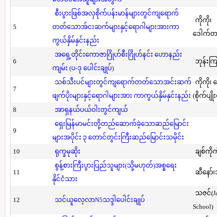
စီးပွားဖြစ်အလှစိုက်ပန်းမာန်များတွင်ကျရောက်
ကိုကို၊
5
တတ်သောအ်ငးဆက်များနှင့်ရောဂါများအားကာ
ဒေါက်တာ(
ကွယ်နှိမ်နှင်းနည်း
အရှေ့တိုင်းကောဇာဂြိုဟ်စီးဂြိုဟ်နင်း ဟောနည်း
6
ဘုန်းကြ
ကျမ်း (ပ-ဒု ပေါင်းချုပ်)
သစ်သီးပင်များတွင်ကျရောက်တတ်သောအင်းဆက်
ကိုကို၊
7
ဖျက်ပိုးများနှင့်ရောဂါများအား ကာကွယ်နှိမ်နှင်းနည်း
(စိုက်ပျို
8
အာရှနယ်ပယ်ဝါးတွင်ကျယ်
ရှေးမြန်မာမင်းတို့တည်ဆောက်ခဲ့သောဆည်မြောင်း
9
များအပိုင်း ၃ တောင်တွင်းကြီးဆည်မြောင်းသမိုင်း
10
ရုက္ခမုဆိုး
ချစ်ကိုက
စွန့်စားကြီးပွားပြည်သူများ(သို့မဟုတ်)အစ္စရေး
11
ဆီနော်၊
နိုင်ငံသား
သဇင်(Ja
12
သင်ယူလေ့လာN5သဒ္ဒါပေါင်းချုပ်
School)