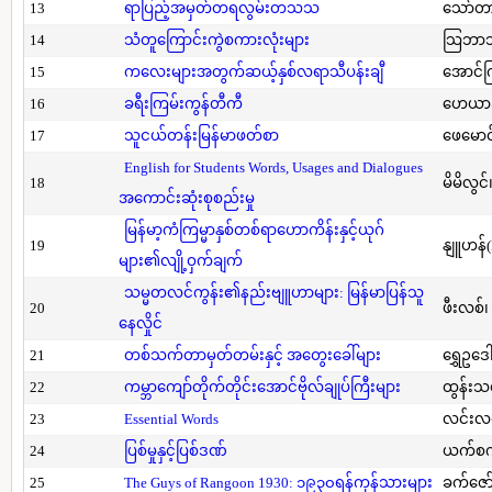
13
ရာပြည့်အမှတ်တရလွမ်းတသသ
သော်တ
14
သံတူကြောင်းကွဲစကားလုံးများ
သြဘာသ
15
ကလေးများအတွက်ဆယ့်နှစ်လရာသီပန်းချီ
အောင်က
16
ခရီးကြမ်းကွန်တီကီ
ဟေယာဒ
17
သူငယ်တန်းမြန်မာဖတ်စာ
ဖေမောင
English for Students Words, Usages and Dialogues
18
မိမိလွင
အကောင်းဆုံးစုစည်းမှု
မြန်မာ့ကံကြမ္မာနှစ်တစ်ရာဟောကိန်းနှင့်ယုဂ်
19
နျူဟန်
များ၏လျို့ဝှက်ချက်
သမ္မတလင်ကွန်း၏နည်းဗျူဟာများ: မြန်မာပြန်သူ
20
ဖီးလစ်၊
နေလှိုင်
21
တစ်သက်တာမှတ်တမ်းနှင့် အတွေးခေါ်များ
ရွှေဥဒေါ
22
ကမ္ဘာကျော်တိုက်တိုင်းအောင်ဗိုလ်ချုပ်ကြီးများ
ထွန်းသ
23
Essential Words
လင်းလင
24
ပြစ်မှုနှင့်ပြစ်ဒဏ်
ယက်စက
25
The Guys of Rangoon 1930: ၁၉၃၀ရန်ကုန်သားများ
ခက်ဇော