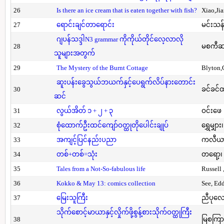
26
Is there an ice cream that is eaten together with fish?
Xiao,Ji
27
ရောင်းချင်တာရောင်း
မင်းသန်
ဂျပန်သဒ္ဒါN3 grammar ကိုကိုယ်တိုင်လေ့လာလို
28
မစကီဆ
သူများအတွက်
29
The Mystery of the Burnt Cottage
Blyton,
ဆူးပန်းခွေသွယ်ဘယက်နှင့်ပေရွက်လိပ်နားတောင်း
30
ခင်ခင်ထ
ဆင်
31
လွယ်အိတ် ၁ + ၂ + ၃
ဝင်းဖေ
32
စုံထောက်ဦးထင်ကျော်ဝတ္ထုတိုပေါင်းချုပ်
ရွှေမျှား၊
33
အကျင့်ပြင်နည်းပညာ
ကလီယား၊
34
တစ်+တစ်=သုံး
တရော့၊ 
35
Tales from a Not-So-fabulous life
Russell 
36
Kokko & May 13: comics collection
See, Ed
37
မြေးသူကြီး
ညီပုလေ
သိုက်စောင့်မာယာနှင့်လှိုက်ဖို့စွန့်စားသိုက်ဝတ္ထုကြီး
38
မြစကြာ