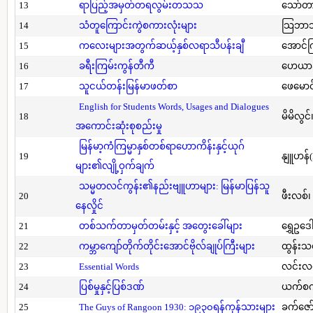
13
ရာပြည့်အမှတ်တရလွမ်းတသသ
သော်တ
14
သံတူကြောင်းကွဲစကားလုံးများ
သြဘာသ
15
ကလေးများအတွက်ဆယ့်နှစ်လရာသီပန်းချီ
အောင်က
16
ခရီးကြမ်းကွန်တီကီ
ဟေယာဒ
17
သူငယ်တန်းမြန်မာဖတ်စာ
ဖေမောင
English for Students Words, Usages and Dialogues
18
မိမိလွင
အကောင်းဆုံးစုစည်းမှု
မြန်မာ့ကံကြမ္မာနှစ်တစ်ရာဟောကိန်းနှင့်ယုဂ်
19
နျူဟန်
များ၏လျို့ဝှက်ချက်
သမ္မတလင်ကွန်း၏နည်းဗျူဟာများ: မြန်မာပြန်သူ
20
ဖီးလစ်၊
နေလှိုင်
21
တစ်သက်တာမှတ်တမ်းနှင့် အတွေးခေါ်များ
ရွှေဥဒေါ
22
ကမ္ဘာကျော်တိုက်တိုင်းအောင်ဗိုလ်ချုပ်ကြီးများ
ထွန်းသ
23
Essential Words
လင်းလင
24
ပြစ်မှုနှင့်ပြစ်ဒဏ်
ယက်စက
25
The Guys of Rangoon 1930: ၁၉၃၀ရန်ကုန်သားများ
ခက်ဇော