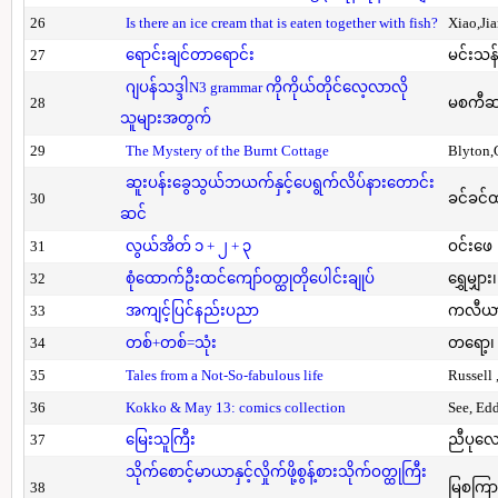
26
Is there an ice cream that is eaten together with fish?
Xiao,Ji
27
ရောင်းချင်တာရောင်း
မင်းသန်
ဂျပန်သဒ္ဒါN3 grammar ကိုကိုယ်တိုင်လေ့လာလို
28
မစကီဆ
သူများအတွက်
29
The Mystery of the Burnt Cottage
Blyton,
ဆူးပန်းခွေသွယ်ဘယက်နှင့်ပေရွက်လိပ်နားတောင်း
30
ခင်ခင်ထ
ဆင်
31
လွယ်အိတ် ၁ + ၂ + ၃
ဝင်းဖေ
32
စုံထောက်ဦးထင်ကျော်ဝတ္ထုတိုပေါင်းချုပ်
ရွှေမျှား၊
33
အကျင့်ပြင်နည်းပညာ
ကလီယား၊
34
တစ်+တစ်=သုံး
တရော့၊ 
35
Tales from a Not-So-fabulous life
Russell 
36
Kokko & May 13: comics collection
See, Ed
37
မြေးသူကြီး
ညီပုလေ
သိုက်စောင့်မာယာနှင့်လှိုက်ဖို့စွန့်စားသိုက်ဝတ္ထုကြီး
38
မြစကြာ