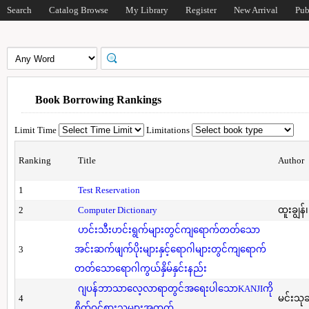
Search
Catalog Browse
My Library
Register
New Arrival
Pub
Book Borrowing Rankings
Limit Time
Limitations
Ranking
Title
Author
1
Test Reservation
2
Computer Dictionary
ထူးချွန်
ဟင်းသီးဟင်းရွက်များတွင်ကျရောက်တတ်သော
3
အင်းဆက်ဖျက်ပိုးများနှင့်ရောဂါများတွင်ကျရောက်
တတ်သောရောဂါကွယ်နှိမ်နှင်းနည်း
ဂျပန်ဘာသာလေ့လာရာတွင်အရေးပါသောKANJIကို
4
မင်းသု
စိတ်ဝင်စားသူများအတွက်