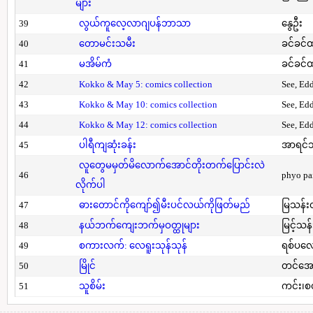
များ
39
လွယ်ကူလေ့လာဂျပန်ဘာသာ
နွေဦး
40
တောမင်းသမီး
ခင်ခင်ထ
41
မအိမ်ကံ
ခင်ခင်ထ
42
Kokko & May 5: comics collection
See, Ed
43
Kokko & May 10: comics collection
See, Ed
44
Kokko & May 12: comics collection
See, Ed
45
ပါရီကျဆုံးခန်း
အာရင်ဘ
လူတွေမမှတ်မိလောက်အောင်တိုးတက်ပြောင်းလဲ
46
phyo pa
လိုက်ပါ
47
ဓားတောင်ကိုကျော်၍မီးပင်လယ်ကိုဖြတ်မည်
မြသန်းတ
48
နယ်ဘက်ကျေးဘက်မှဝတ္ထုများ
မြင့်သန်
49
စကားလက်: လေရူးသုန်သုန်
ရစ်ပလေ
50
မြိုင်
တင်အော
51
သူစိမ်း
ကင်း၊စ