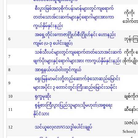
စီးပွားဖြစ်အလှစိုက်ပန်းမာန်များတွင်ကျရောက်
ကိုကို၊
5
တတ်သောအ်ငးဆက်များနှင့်ရောဂါများအားကာ
ဒေါက်တာ(
ကွယ်နှိမ်နှင်းနည်း
အရှေ့တိုင်းကောဇာဂြိုဟ်စီးဂြိုဟ်နင်း ဟောနည်း
6
ဘုန်းကြ
ကျမ်း (ပ-ဒု ပေါင်းချုပ်)
သစ်သီးပင်များတွင်ကျရောက်တတ်သောအင်းဆက်
ကိုကို၊
7
ဖျက်ပိုးများနှင့်ရောဂါများအား ကာကွယ်နှိမ်နှင်းနည်း
(စိုက်ပျို
8
အာရှနယ်ပယ်ဝါးတွင်ကျယ်
ရှေးမြန်မာမင်းတို့တည်ဆောက်ခဲ့သောဆည်မြောင်း
9
များအပိုင်း ၃ တောင်တွင်းကြီးဆည်မြောင်းသမိုင်း
10
ရုက္ခမုဆိုး
ချစ်ကိုက
စွန့်စားကြီးပွားပြည်သူများ(သို့မဟုတ်)အစ္စရေး
11
ဆီနော်၊
နိုင်ငံသား
သဇင်(Ja
12
သင်ယူလေ့လာN5သဒ္ဒါပေါင်းချုပ်
School)