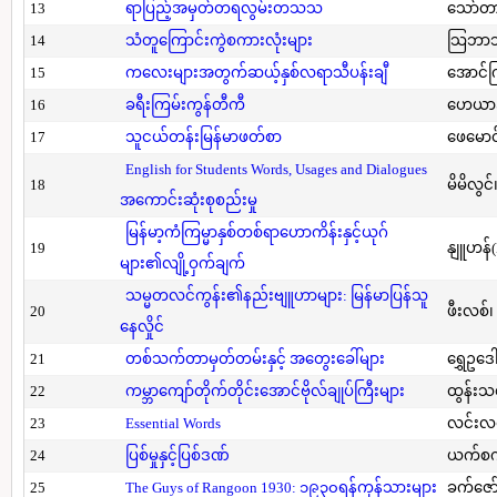
13
ရာပြည့်အမှတ်တရလွမ်းတသသ
သော်တ
14
သံတူကြောင်းကွဲစကားလုံးများ
သြဘာသ
15
ကလေးများအတွက်ဆယ့်နှစ်လရာသီပန်းချီ
အောင်က
16
ခရီးကြမ်းကွန်တီကီ
ဟေယာဒ
17
သူငယ်တန်းမြန်မာဖတ်စာ
ဖေမောင
English for Students Words, Usages and Dialogues
18
မိမိလွင
အကောင်းဆုံးစုစည်းမှု
မြန်မာ့ကံကြမ္မာနှစ်တစ်ရာဟောကိန်းနှင့်ယုဂ်
19
နျူဟန်
များ၏လျို့ဝှက်ချက်
သမ္မတလင်ကွန်း၏နည်းဗျူဟာများ: မြန်မာပြန်သူ
20
ဖီးလစ်၊
နေလှိုင်
21
တစ်သက်တာမှတ်တမ်းနှင့် အတွေးခေါ်များ
ရွှေဥဒေါ
22
ကမ္ဘာကျော်တိုက်တိုင်းအောင်ဗိုလ်ချုပ်ကြီးများ
ထွန်းသ
23
Essential Words
လင်းလင
24
ပြစ်မှုနှင့်ပြစ်ဒဏ်
ယက်စက
25
The Guys of Rangoon 1930: ၁၉၃၀ရန်ကုန်သားများ
ခက်ဇော