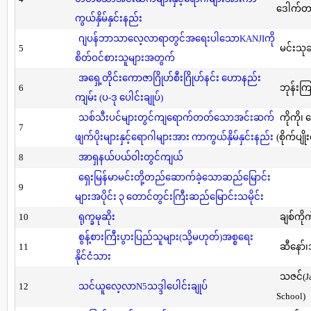
ဒေါက်တာ(
ကွယ်နှိမ်နှင်းနည်း
ဂျပန်ဘာသာလေ့လာရာတွင်အရေးပါသောKANJIကို
5
မင်းသု
စိတ်ဝင်စားသူများအတွက်
အရှေ့တိုင်းကောဇာဂြိုဟ်စီးဂြိုဟ်နင်း ဟောနည်း
6
ဘုန်းကြ
ကျမ်း (ပ-ဒု ပေါင်းချုပ်)
သစ်သီးပင်များတွင်ကျရောက်တတ်သောအင်းဆက်
ကိုကို၊
7
ဖျက်ပိုးများနှင့်ရောဂါများအား ကာကွယ်နှိမ်နှင်းနည်း
(စိုက်ပျို
8
အာရှနယ်ပယ်ဝါးတွင်ကျယ်
ရှေးမြန်မာမင်းတို့တည်ဆောက်ခဲ့သောဆည်မြောင်း
9
များအပိုင်း ၃ တောင်တွင်းကြီးဆည်မြောင်းသမိုင်း
10
ရုက္ခမုဆိုး
ချစ်ကိုက
စွန့်စားကြီးပွားပြည်သူများ(သို့မဟုတ်)အစ္စရေး
11
ဆီနော်၊
နိုင်ငံသား
သဇင်(Ja
12
သင်ယူလေ့လာN5သဒ္ဒါပေါင်းချုပ်
School)