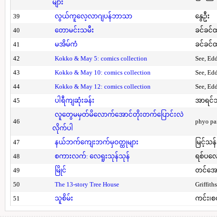
များ
39
လွယ်ကူလေ့လာဂျပန်ဘာသာ
နွေဦး
40
တောမင်းသမီး
ခင်ခင်ထ
41
မအိမ်ကံ
ခင်ခင်ထ
42
Kokko & May 5: comics collection
See, Ed
43
Kokko & May 10: comics collection
See, Ed
44
Kokko & May 12: comics collection
See, Ed
45
ပါရီကျဆုံးခန်း
အာရင်ဘ
လူတွေမမှတ်မိလောက်အောင်တိုးတက်ပြောင်းလဲ
46
phyo pa
လိုက်ပါ
47
နယ်ဘက်ကျေးဘက်မှဝတ္ထုများ
မြင့်သန်
48
စကားလက်: လေရူးသုန်သုန်
ရစ်ပလေ
49
မြိုင်
တင်အော
50
The 13-story Tree House
Griffith
51
သူစိမ်း
ကင်း၊စ