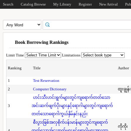
Search
Catalog Browse
My Library
Register
New Arrival
Pub
Book Borrowing Rankings
Limit Time
Limitations
Ranking
Title
Author
1
Test Reservation
2
Computer Dictionary
ထူးချွန်
ဟင်းသီးဟင်းရွက်များတွင်ကျရောက်တတ်သော
3
အင်းဆက်ဖျက်ပိုးများနှင့်ရောဂါများတွင်ကျရောက်
တတ်သောရောဂါကွယ်နှိမ်နှင်းနည်း
စီးပွားဖြစ်အလှစိုက်ပန်းမာန်များတွင်ကျရောက်
ကိုကို၊
4
တတ်သောအ်ငးဆက်များနှင့်ရောဂါများအားကာ