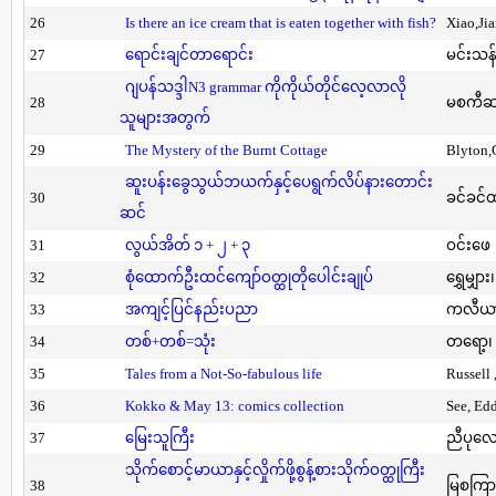
26
Is there an ice cream that is eaten together with fish?
Xiao,Ji
27
ရောင်းချင်တာရောင်း
မင်းသန်
ဂျပန်သဒ္ဒါN3 grammar ကိုကိုယ်တိုင်လေ့လာလို
28
မစကီဆ
သူများအတွက်
29
The Mystery of the Burnt Cottage
Blyton,
ဆူးပန်းခွေသွယ်ဘယက်နှင့်ပေရွက်လိပ်နားတောင်း
30
ခင်ခင်ထ
ဆင်
31
လွယ်အိတ် ၁ + ၂ + ၃
ဝင်းဖေ
32
စုံထောက်ဦးထင်ကျော်ဝတ္ထုတိုပေါင်းချုပ်
ရွှေမျှား၊
33
အကျင့်ပြင်နည်းပညာ
ကလီယား၊
34
တစ်+တစ်=သုံး
တရော့၊ 
35
Tales from a Not-So-fabulous life
Russell 
36
Kokko & May 13: comics collection
See, Ed
37
မြေးသူကြီး
ညီပုလေ
သိုက်စောင့်မာယာနှင့်လှိုက်ဖို့စွန့်စားသိုက်ဝတ္ထုကြီး
38
မြစကြာ