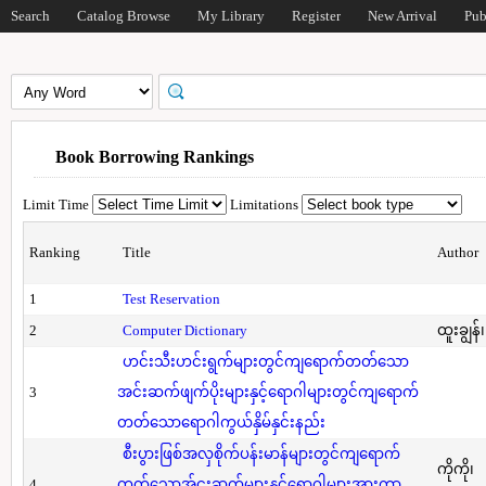
Search
Catalog Browse
My Library
Register
New Arrival
Pub
Book Borrowing Rankings
Limit Time
Limitations
Ranking
Title
Author
1
Test Reservation
2
Computer Dictionary
ထူးချွန်
ဟင်းသီးဟင်းရွက်များတွင်ကျရောက်တတ်သော
3
အင်းဆက်ဖျက်ပိုးများနှင့်ရောဂါများတွင်ကျရောက်
တတ်သောရောဂါကွယ်နှိမ်နှင်းနည်း
စီးပွားဖြစ်အလှစိုက်ပန်းမာန်များတွင်ကျရောက်
ကိုကို၊
4
တတ်သောအ်ငးဆက်များနှင့်ရောဂါများအားကာ