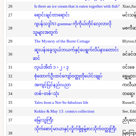
26
Is there an ice cream that is eaten together with fish?
Xiao,Ji
27
ရောင်းချင်တာရောင်း
မင်းသန်
ဂျပန်သဒ္ဒါN3 grammar ကိုကိုယ်တိုင်လေ့လာလို
28
မစကီဆ
သူများအတွက်
29
The Mystery of the Burnt Cottage
Blyton,
ဆူးပန်းခွေသွယ်ဘယက်နှင့်ပေရွက်လိပ်နားတောင်း
30
ခင်ခင်ထ
ဆင်
31
လွယ်အိတ် ၁ + ၂ + ၃
ဝင်းဖေ
32
စုံထောက်ဦးထင်ကျော်ဝတ္ထုတိုပေါင်းချုပ်
ရွှေမျှား၊
33
အကျင့်ပြင်နည်းပညာ
ကလီယား၊
34
တစ်+တစ်=သုံး
တရော့၊ 
35
Tales from a Not-So-fabulous life
Russell 
36
Kokko & May 13: comics collection
See, Ed
37
မြေးသူကြီး
ညီပုလေ
သိုက်စောင့်မာယာနှင့်လှိုက်ဖို့စွန့်စားသိုက်ဝတ္ထုကြီး
38
မြစကြာ