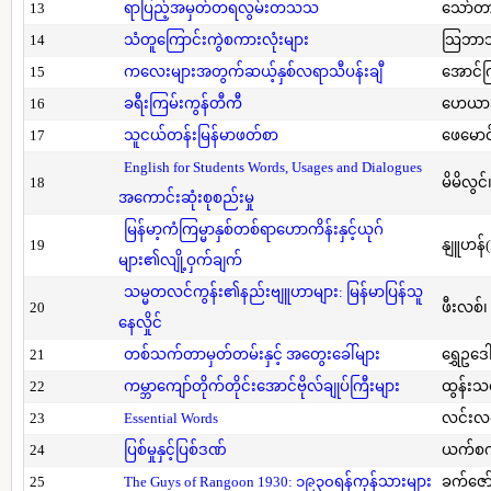
13
ရာပြည့်အမှတ်တရလွမ်းတသသ
သော်တ
14
သံတူကြောင်းကွဲစကားလုံးများ
သြဘာသ
15
ကလေးများအတွက်ဆယ့်နှစ်လရာသီပန်းချီ
အောင်က
16
ခရီးကြမ်းကွန်တီကီ
ဟေယာဒ
17
သူငယ်တန်းမြန်မာဖတ်စာ
ဖေမောင
English for Students Words, Usages and Dialogues
18
မိမိလွင
အကောင်းဆုံးစုစည်းမှု
မြန်မာ့ကံကြမ္မာနှစ်တစ်ရာဟောကိန်းနှင့်ယုဂ်
19
နျူဟန်
များ၏လျို့ဝှက်ချက်
သမ္မတလင်ကွန်း၏နည်းဗျူဟာများ: မြန်မာပြန်သူ
20
ဖီးလစ်၊
နေလှိုင်
21
တစ်သက်တာမှတ်တမ်းနှင့် အတွေးခေါ်များ
ရွှေဥဒေါ
22
ကမ္ဘာကျော်တိုက်တိုင်းအောင်ဗိုလ်ချုပ်ကြီးများ
ထွန်းသ
23
Essential Words
လင်းလင
24
ပြစ်မှုနှင့်ပြစ်ဒဏ်
ယက်စက
25
The Guys of Rangoon 1930: ၁၉၃၀ရန်ကုန်သားများ
ခက်ဇော