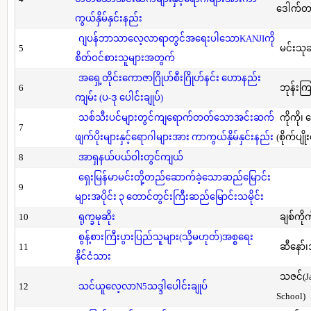
ဒေါက်တာ(
ကွယ်နှိမ်နှင်းနည်း
ဂျပန်ဘာသာလေ့လာရာတွင်အရေးပါသောKANJIကို
5
မင်းသု
စိတ်ဝင်စားသူများအတွက်
အရှေ့တိုင်းကောဇာဂြိုဟ်စီးဂြိုဟ်နင်း ဟောနည်း
6
ဘုန်းကြ
ကျမ်း (ပ-ဒု ပေါင်းချုပ်)
သစ်သီးပင်များတွင်ကျရောက်တတ်သောအင်းဆက်
ကိုကို၊
7
ဖျက်ပိုးများနှင့်ရောဂါများအား ကာကွယ်နှိမ်နှင်းနည်း
(စိုက်ပျို
8
အာရှနယ်ပယ်ဝါးတွင်ကျယ်
ရှေးမြန်မာမင်းတို့တည်ဆောက်ခဲ့သောဆည်မြောင်း
9
များအပိုင်း ၃ တောင်တွင်းကြီးဆည်မြောင်းသမိုင်း
10
ရုက္ခမုဆိုး
ချစ်ကိုက
စွန့်စားကြီးပွားပြည်သူများ(သို့မဟုတ်)အစ္စရေး
11
ဆီနော်၊
နိုင်ငံသား
သဇင်(Ja
12
သင်ယူလေ့လာN5သဒ္ဒါပေါင်းချုပ်
School)