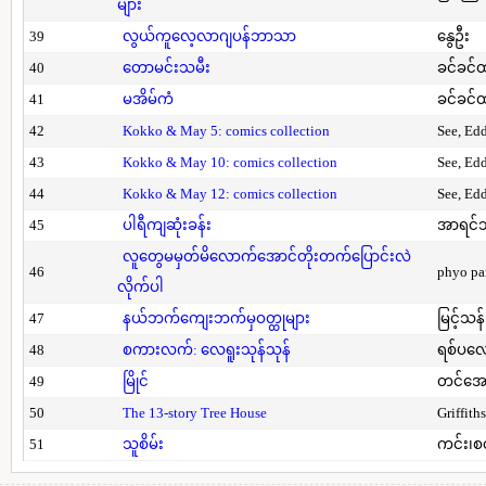
များ
39
လွယ်ကူလေ့လာဂျပန်ဘာသာ
နွေဦး
40
တောမင်းသမီး
ခင်ခင်ထ
41
မအိမ်ကံ
ခင်ခင်ထ
42
Kokko & May 5: comics collection
See, Ed
43
Kokko & May 10: comics collection
See, Ed
44
Kokko & May 12: comics collection
See, Ed
45
ပါရီကျဆုံးခန်း
အာရင်ဘ
လူတွေမမှတ်မိလောက်အောင်တိုးတက်ပြောင်းလဲ
46
phyo pa
လိုက်ပါ
47
နယ်ဘက်ကျေးဘက်မှဝတ္ထုများ
မြင့်သန်
48
စကားလက်: လေရူးသုန်သုန်
ရစ်ပလေ
49
မြိုင်
တင်အော
50
The 13-story Tree House
Griffith
51
သူစိမ်း
ကင်း၊စ