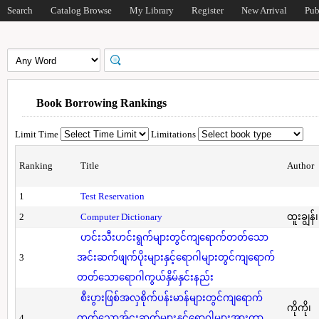
Search
Catalog Browse
My Library
Register
New Arrival
Pub
Book Borrowing Rankings
Limit Time
Limitations
Ranking
Title
Author
1
Test Reservation
2
Computer Dictionary
ထူးချွန်
ဟင်းသီးဟင်းရွက်များတွင်ကျရောက်တတ်သော
3
အင်းဆက်ဖျက်ပိုးများနှင့်ရောဂါများတွင်ကျရောက်
တတ်သောရောဂါကွယ်နှိမ်နှင်းနည်း
စီးပွားဖြစ်အလှစိုက်ပန်းမာန်များတွင်ကျရောက်
ကိုကို၊
4
တတ်သောအ်ငးဆက်များနှင့်ရောဂါများအားကာ