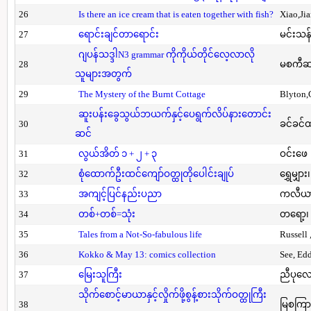
26
Is there an ice cream that is eaten together with fish?
Xiao,Ji
27
ရောင်းချင်တာရောင်း
မင်းသန်
ဂျပန်သဒ္ဒါN3 grammar ကိုကိုယ်တိုင်လေ့လာလို
28
မစကီဆ
သူများအတွက်
29
The Mystery of the Burnt Cottage
Blyton,
ဆူးပန်းခွေသွယ်ဘယက်နှင့်ပေရွက်လိပ်နားတောင်း
30
ခင်ခင်ထ
ဆင်
31
လွယ်အိတ် ၁ + ၂ + ၃
ဝင်းဖေ
32
စုံထောက်ဦးထင်ကျော်ဝတ္ထုတိုပေါင်းချုပ်
ရွှေမျှား၊
33
အကျင့်ပြင်နည်းပညာ
ကလီယား၊
34
တစ်+တစ်=သုံး
တရော့၊ 
35
Tales from a Not-So-fabulous life
Russell 
36
Kokko & May 13: comics collection
See, Ed
37
မြေးသူကြီး
ညီပုလေ
သိုက်စောင့်မာယာနှင့်လှိုက်ဖို့စွန့်စားသိုက်ဝတ္ထုကြီး
38
မြစကြာ