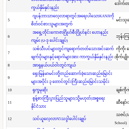
ဒေါက်တာ(
ကွယ်နှိမ်နှင်းနည်း
ဂျပန်ဘာသာလေ့လာရာတွင်အရေးပါသောKANJIကို
5
မင်းသု
စိတ်ဝင်စားသူများအတွက်
အရှေ့တိုင်းကောဇာဂြိုဟ်စီးဂြိုဟ်နင်း ဟောနည်း
6
ဘုန်းကြ
ကျမ်း (ပ-ဒု ပေါင်းချုပ်)
သစ်သီးပင်များတွင်ကျရောက်တတ်သောအင်းဆက်
ကိုကို၊
7
ဖျက်ပိုးများနှင့်ရောဂါများအား ကာကွယ်နှိမ်နှင်းနည်း
(စိုက်ပျို
8
အာရှနယ်ပယ်ဝါးတွင်ကျယ်
ရှေးမြန်မာမင်းတို့တည်ဆောက်ခဲ့သောဆည်မြောင်း
9
များအပိုင်း ၃ တောင်တွင်းကြီးဆည်မြောင်းသမိုင်း
10
ရုက္ခမုဆိုး
ချစ်ကိုက
စွန့်စားကြီးပွားပြည်သူများ(သို့မဟုတ်)အစ္စရေး
11
ဆီနော်၊
နိုင်ငံသား
သဇင်(Ja
12
သင်ယူလေ့လာN5သဒ္ဒါပေါင်းချုပ်
School)