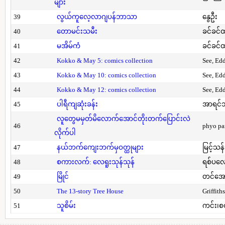
များ
39
လွယ်ကူလေ့လာဂျပန်ဘာသာ
နွေဦး
40
တောမင်းသမီး
ခင်ခင်ထ
41
မအိမ်ကံ
ခင်ခင်ထ
42
Kokko & May 5: comics collection
See, Ed
43
Kokko & May 10: comics collection
See, Ed
44
Kokko & May 12: comics collection
See, Ed
45
ပါရီကျဆုံးခန်း
အာရင်ဘ
လူတွေမမှတ်မိလောက်အောင်တိုးတက်ပြောင်းလဲ
46
phyo pa
လိုက်ပါ
47
နယ်ဘက်ကျေးဘက်မှဝတ္ထုများ
မြင့်သန်
48
စကားလက်: လေရူးသုန်သုန်
ရစ်ပလေ
49
မြိုင်
တင်အော
50
The 13-story Tree House
Griffith
51
သူစိမ်း
ကင်း၊စ