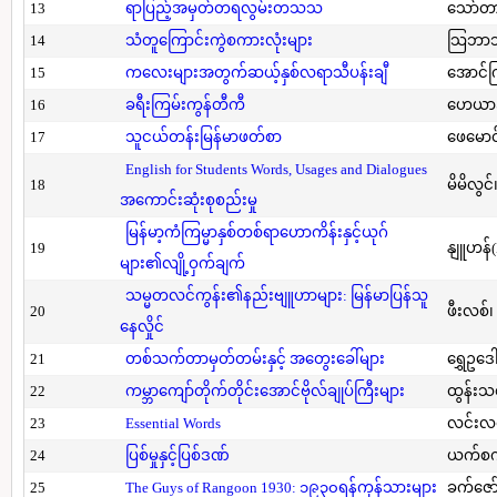
13
ရာပြည့်အမှတ်တရလွမ်းတသသ
သော်တ
14
သံတူကြောင်းကွဲစကားလုံးများ
သြဘာသ
15
ကလေးများအတွက်ဆယ့်နှစ်လရာသီပန်းချီ
အောင်က
16
ခရီးကြမ်းကွန်တီကီ
ဟေယာဒ
17
သူငယ်တန်းမြန်မာဖတ်စာ
ဖေမောင
English for Students Words, Usages and Dialogues
18
မိမိလွင
အကောင်းဆုံးစုစည်းမှု
မြန်မာ့ကံကြမ္မာနှစ်တစ်ရာဟောကိန်းနှင့်ယုဂ်
19
နျူဟန်
များ၏လျို့ဝှက်ချက်
သမ္မတလင်ကွန်း၏နည်းဗျူဟာများ: မြန်မာပြန်သူ
20
ဖီးလစ်၊
နေလှိုင်
21
တစ်သက်တာမှတ်တမ်းနှင့် အတွေးခေါ်များ
ရွှေဥဒေါ
22
ကမ္ဘာကျော်တိုက်တိုင်းအောင်ဗိုလ်ချုပ်ကြီးများ
ထွန်းသ
23
Essential Words
လင်းလင
24
ပြစ်မှုနှင့်ပြစ်ဒဏ်
ယက်စက
25
The Guys of Rangoon 1930: ၁၉၃၀ရန်ကုန်သားများ
ခက်ဇော