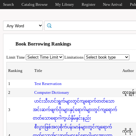
Search
Catalog Browse
My Library
Register
New Arrival
Pub
Book Borrowing Rankings
Limit Time
Limitations
Ranking
Title
Author
1
Test Reservation
2
Computer Dictionary
ထူးချွန်
ဟင်းသီးဟင်းရွက်များတွင်ကျရောက်တတ်သော
3
အင်းဆက်ဖျက်ပိုးများနှင့်ရောဂါများတွင်ကျရောက်
တတ်သောရောဂါကွယ်နှိမ်နှင်းနည်း
စီးပွားဖြစ်အလှစိုက်ပန်းမာန်များတွင်ကျရောက်
ကိုကို၊
4
တတ်သောအ်ငးဆက်များနှင့်ရောဂါများအားကာ