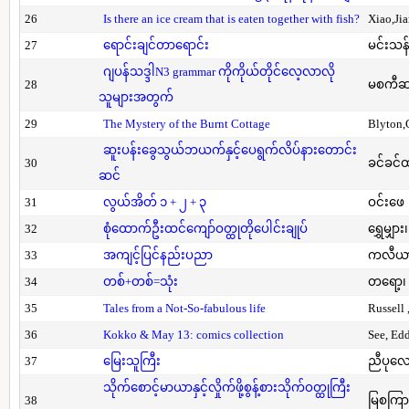
26
Is there an ice cream that is eaten together with fish?
Xiao,Ji
27
ရောင်းချင်တာရောင်း
မင်းသန်
ဂျပန်သဒ္ဒါN3 grammar ကိုကိုယ်တိုင်လေ့လာလို
28
မစကီဆ
သူများအတွက်
29
The Mystery of the Burnt Cottage
Blyton,
ဆူးပန်းခွေသွယ်ဘယက်နှင့်ပေရွက်လိပ်နားတောင်း
30
ခင်ခင်ထ
ဆင်
31
လွယ်အိတ် ၁ + ၂ + ၃
ဝင်းဖေ
32
စုံထောက်ဦးထင်ကျော်ဝတ္ထုတိုပေါင်းချုပ်
ရွှေမျှား၊
33
အကျင့်ပြင်နည်းပညာ
ကလီယား၊
34
တစ်+တစ်=သုံး
တရော့၊ 
35
Tales from a Not-So-fabulous life
Russell 
36
Kokko & May 13: comics collection
See, Ed
37
မြေးသူကြီး
ညီပုလေ
သိုက်စောင့်မာယာနှင့်လှိုက်ဖို့စွန့်စားသိုက်ဝတ္ထုကြီး
38
မြစကြာ