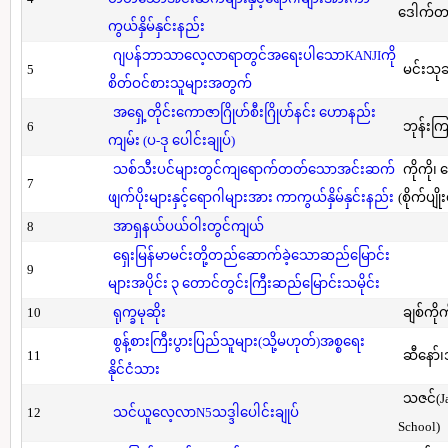
ဒေါက်တာ(
ကွယ်နှိမ်နှင်းနည်း
ဂျပန်ဘာသာလေ့လာရာတွင်အရေးပါသောKANJIကို
5
မင်းသု
စိတ်ဝင်စားသူများအတွက်
အရှေ့တိုင်းကောဇာဂြိုဟ်စီးဂြိုဟ်နင်း ဟောနည်း
6
ဘုန်းကြ
ကျမ်း (ပ-ဒု ပေါင်းချုပ်)
သစ်သီးပင်များတွင်ကျရောက်တတ်သောအင်းဆက်
ကိုကို၊
7
ဖျက်ပိုးများနှင့်ရောဂါများအား ကာကွယ်နှိမ်နှင်းနည်း
(စိုက်ပျို
8
အာရှနယ်ပယ်ဝါးတွင်ကျယ်
ရှေးမြန်မာမင်းတို့တည်ဆောက်ခဲ့သောဆည်မြောင်း
9
များအပိုင်း ၃ တောင်တွင်းကြီးဆည်မြောင်းသမိုင်း
10
ရုက္ခမုဆိုး
ချစ်ကိုက
စွန့်စားကြီးပွားပြည်သူများ(သို့မဟုတ်)အစ္စရေး
11
ဆီနော်၊
နိုင်ငံသား
သဇင်(Ja
12
သင်ယူလေ့လာN5သဒ္ဒါပေါင်းချုပ်
School)