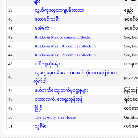
များ
39
လွယ်ကူလေ့လာဂျပန်ဘာသာ
နွေဦး
40
တောမင်းသမီး
ခင်ခင်ထ
41
မအိမ်ကံ
ခင်ခင်ထ
42
Kokko & May 5: comics collection
See, Ed
43
Kokko & May 10: comics collection
See, Ed
44
Kokko & May 12: comics collection
See, Ed
45
ပါရီကျဆုံးခန်း
အာရင်ဘ
လူတွေမမှတ်မိလောက်အောင်တိုးတက်ပြောင်းလဲ
46
phyo pa
လိုက်ပါ
47
နယ်ဘက်ကျေးဘက်မှဝတ္ထုများ
မြင့်သန်
48
စကားလက်: လေရူးသုန်သုန်
ရစ်ပလေ
49
မြိုင်
တင်အော
50
The 13-story Tree House
Griffith
51
သူစိမ်း
ကင်း၊စ