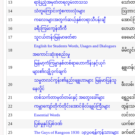
13
ရာပြည့်အမှတ်တရလွမ်းတသသ
သော်တ
14
သံတူကြောင်းကွဲစကားလုံးများ
သြဘာသ
15
ကလေးများအတွက်ဆယ့်နှစ်လရာသီပန်းချီ
အောင်က
16
ခရီးကြမ်းကွန်တီကီ
ဟေယာဒ
17
သူငယ်တန်းမြန်မာဖတ်စာ
ဖေမောင
English for Students Words, Usages and Dialogues
18
မိမိလွင
အကောင်းဆုံးစုစည်းမှု
မြန်မာ့ကံကြမ္မာနှစ်တစ်ရာဟောကိန်းနှင့်ယုဂ်
19
နျူဟန်
များ၏လျို့ဝှက်ချက်
သမ္မတလင်ကွန်း၏နည်းဗျူဟာများ: မြန်မာပြန်သူ
20
ဖီးလစ်၊
နေလှိုင်
21
တစ်သက်တာမှတ်တမ်းနှင့် အတွေးခေါ်များ
ရွှေဥဒေါ
22
ကမ္ဘာကျော်တိုက်တိုင်းအောင်ဗိုလ်ချုပ်ကြီးများ
ထွန်းသ
23
Essential Words
လင်းလင
24
ပြစ်မှုနှင့်ပြစ်ဒဏ်
ယက်စက
25
The Guys of Rangoon 1930: ၁၉၃၀ရန်ကုန်သားများ
ခက်ဇော