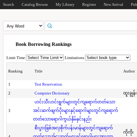
Search
Catalog Browse
My Library
Register
New Arrival
Pub
Book Borrowing Rankings
Limit Time
Limitations
Ranking
Title
Author
1
Test Reservation
2
Computer Dictionary
ထူးချွန်
ဟင်းသီးဟင်းရွက်များတွင်ကျရောက်တတ်သော
3
အင်းဆက်ဖျက်ပိုးများနှင့်ရောဂါများတွင်ကျရောက်
တတ်သောရောဂါကွယ်နှိမ်နှင်းနည်း
စီးပွားဖြစ်အလှစိုက်ပန်းမာန်များတွင်ကျရောက်
ကိုကို၊
4
တတ်သောအ်ငးဆက်များနှင့်ရောဂါများအားကာ