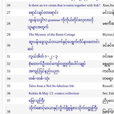
26
Is there an ice cream that is eaten together with fish?
Xiao,Ji
27
ရောင်းချင်တာရောင်း
မင်းသန်
ဂျပန်သဒ္ဒါN3 grammar ကိုကိုယ်တိုင်လေ့လာလို
28
မစကီဆ
သူများအတွက်
29
The Mystery of the Burnt Cottage
Blyton,
ဆူးပန်းခွေသွယ်ဘယက်နှင့်ပေရွက်လိပ်နားတောင်း
30
ခင်ခင်ထ
ဆင်
31
လွယ်အိတ် ၁ + ၂ + ၃
ဝင်းဖေ
32
စုံထောက်ဦးထင်ကျော်ဝတ္ထုတိုပေါင်းချုပ်
ရွှေမျှား၊
33
အကျင့်ပြင်နည်းပညာ
ကလီယား၊
34
တစ်+တစ်=သုံး
တရော့၊ 
35
Tales from a Not-So-fabulous life
Russell 
36
Kokko & May 13: comics collection
See, Ed
37
မြေးသူကြီး
ညီပုလေ
သိုက်စောင့်မာယာနှင့်လှိုက်ဖို့စွန့်စားသိုက်ဝတ္ထုကြီး
38
မြစကြာ