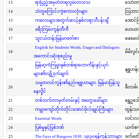
13
ရာပြည့်အမှတ်တရလွမ်းတသသ
သော်တ
14
သံတူကြောင်းကွဲစကားလုံးများ
သြဘာသ
15
ကလေးများအတွက်ဆယ့်နှစ်လရာသီပန်းချီ
အောင်က
16
ခရီးကြမ်းကွန်တီကီ
ဟေယာဒ
17
သူငယ်တန်းမြန်မာဖတ်စာ
ဖေမောင
English for Students Words, Usages and Dialogues
18
မိမိလွင
အကောင်းဆုံးစုစည်းမှု
မြန်မာ့ကံကြမ္မာနှစ်တစ်ရာဟောကိန်းနှင့်ယုဂ်
19
နျူဟန်
များ၏လျို့ဝှက်ချက်
သမ္မတလင်ကွန်း၏နည်းဗျူဟာများ: မြန်မာပြန်သူ
20
ဖီးလစ်၊
နေလှိုင်
21
တစ်သက်တာမှတ်တမ်းနှင့် အတွေးခေါ်များ
ရွှေဥဒေါ
22
ကမ္ဘာကျော်တိုက်တိုင်းအောင်ဗိုလ်ချုပ်ကြီးများ
ထွန်းသ
23
Essential Words
လင်းလင
24
ပြစ်မှုနှင့်ပြစ်ဒဏ်
ယက်စက
25
The Guys of Rangoon 1930: ၁၉၃၀ရန်ကုန်သားများ
ခက်ဇော