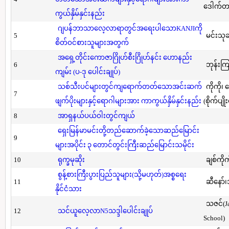
ဒေါက်တာ(
ကွယ်နှိမ်နှင်းနည်း
ဂျပန်ဘာသာလေ့လာရာတွင်အရေးပါသောKANJIကို
5
မင်းသု
စိတ်ဝင်စားသူများအတွက်
အရှေ့တိုင်းကောဇာဂြိုဟ်စီးဂြိုဟ်နင်း ဟောနည်း
6
ဘုန်းကြ
ကျမ်း (ပ-ဒု ပေါင်းချုပ်)
သစ်သီးပင်များတွင်ကျရောက်တတ်သောအင်းဆက်
ကိုကို၊
7
ဖျက်ပိုးများနှင့်ရောဂါများအား ကာကွယ်နှိမ်နှင်းနည်း
(စိုက်ပျို
8
အာရှနယ်ပယ်ဝါးတွင်ကျယ်
ရှေးမြန်မာမင်းတို့တည်ဆောက်ခဲ့သောဆည်မြောင်း
9
များအပိုင်း ၃ တောင်တွင်းကြီးဆည်မြောင်းသမိုင်း
10
ရုက္ခမုဆိုး
ချစ်ကိုက
စွန့်စားကြီးပွားပြည်သူများ(သို့မဟုတ်)အစ္စရေး
11
ဆီနော်၊
နိုင်ငံသား
သဇင်(Ja
12
သင်ယူလေ့လာN5သဒ္ဒါပေါင်းချုပ်
School)