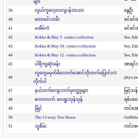
များ
39
လွယ်ကူလေ့လာဂျပန်ဘာသာ
နွေဦး
40
တောမင်းသမီး
ခင်ခင်ထ
41
မအိမ်ကံ
ခင်ခင်ထ
42
Kokko & May 5: comics collection
See, Ed
43
Kokko & May 10: comics collection
See, Ed
44
Kokko & May 12: comics collection
See, Ed
45
ပါရီကျဆုံးခန်း
အာရင်ဘ
လူတွေမမှတ်မိလောက်အောင်တိုးတက်ပြောင်းလဲ
46
phyo pa
လိုက်ပါ
47
နယ်ဘက်ကျေးဘက်မှဝတ္ထုများ
မြင့်သန်
48
စကားလက်: လေရူးသုန်သုန်
ရစ်ပလေ
49
မြိုင်
တင်အော
50
The 13-story Tree House
Griffith
51
သူစိမ်း
ကင်း၊စ