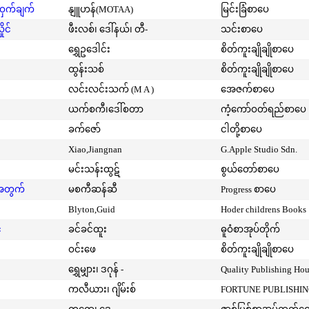
့ဝှက်ချက်
နျူဟန်(MOTAA)
မြင်းခြံစာပေ
ုင်
ဖီးလစ်၊ ဒေါ်နယ်၊ တီ-
သင်းစာပေ
ရွှေဥဒေါင်း
စိတ်ကူးချိုချိုစာပေ
ထွန်းသစ်
စိတ်ကူးချိုချိုစာပေ
လင်းလင်းသက် (M A )
အေဇက်စာပေ
ယက်စကီ၊ဒေါ်စတာ
ကံ့ကော်ဝတ်ရည်စာပေ
ခက်ဇော်
ငါတို့စာပေ
Xiao,Jiangnan
G.Apple Studio Sdn.
မင်းသန်းထွဋ်
စွယ်တော်စာပေ
းအတွက်
မစကီဆန်ဆီ
Progress စာပေ
Blyton,Guid
Hoder childrens Books
်
ခင်ခင်ထူး
ဓူဝံစာအုပ်တိုက်
ဝင်းဖေ
စိတ်ကူးချိုချိုစာပေ
ရွှေမျှား၊ ဒဂုန် -
Quality Publishing Ho
ကလီယား၊ ဂျိမ်းစ်
FORTUNE PUBLISHI