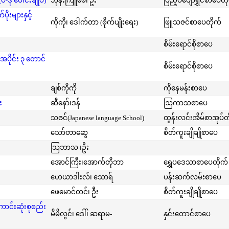
-ဒု ပေါင်းချုပ်)
ဘုန်းကြူဖေ၊ ဦး
ပြည့်ဝပျော်ရွှင်စာပေတိ
းများနှင့်
ကိုကို၊ ဒေါက်တာ (စိုက်ပျိုးရေး)
ဖြူသဇင်စာပေတိုက်
စိမ်းရောင်စိုစာပေ
အပိုင်း ၃ တောင်
စိမ်းရောင်စိုစာပေ
ချစ်ကိုကို
ကိုနေမန်းစာပေ
း
ဆီနော်၊ဒန်
ဩကာသစာပေ
သဇင်(Japanese language School)
ထွန်းလင်းအိမ်စာအုပ်တ
သော်တာဆွေ
စိတ်ကူးချိုချိုစာပေ
သြဘာသ ၊ဦး
အောင်ကြီး၊အောက်တိုဘာ
ရွှေပဒေသာစာပေတိုက်
ဟေယာဒါးလ်၊ သောရ်
ပန်းဆက်လမ်းစာပေ
ဖေမောင်တင်၊ ဦး
စိတ်ကူးချိုချိုစာပေ
ကောင်းဆုံးစုစည်း
မိမိလွင်၊ ဒေါ်၊ ဆရာမ-
နှင်းတောင်စာပေ