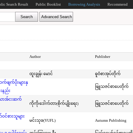
blic Search Result
Public Booklist
Borrowing Analysis
Recommend
Author
Publisher
ထူးချွန်၊ မောင်
ဓူဝံစာအုပ်တိုက်
ဖျက်ပိုးများနှ
ဖြူသဇင်စာပေတိုက်
်းနည်း
်သောအ်ငးဆက်
ကိုကို၊ဒေါက်တာ(စိုက်ပျိုးရေး)
ဖြူသဇင်စာပေတိုက်
ဝင်စားသူများ
မင်းသုခ(YUFL)
Autumn Publishing