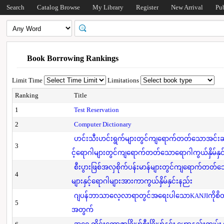
Search
Catalog Browse
My Library
Register
New Arrival
Pu
Book Borrowing Rankings
Limit Time
Limitations
Ranking
Title
1
Test Reservation
2
Computer Dictionary
ဟင်းသီးဟင်းရွက်များတွင်ကျရောက်တတ်သောအင်းဆက်
3
င့်ရောဂါများတွင်ကျရောက်တတ်သောရောဂါကွယ်နှိမ်နှင
စီးပွားဖြစ်အလှစိုက်ပန်းမာန်များတွင်ကျရောက်တတ
4
များနှင့်ရောဂါများအားကာကွယ်နှိမ်နှင်းနည်း
ဂျပန်ဘာသာလေ့လာရာတွင်အရေးပါသောKANJIကိုစိတ်
5
အတွက်