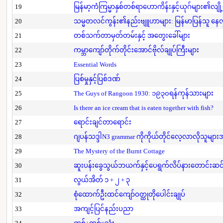
19
မြန်မာ့ကံကြမ္မာနှစ်တစ်ရာဟောကိန်းနှင့်ယုဂ်များ၏လျို
20
သမ္မတလင်ကွန်း၏နည်းဗျူဟာများ: မြန်မာပြန်သူ နေလှိ
21
တစ်သက်တာမှတ်တမ်းနှင့် အတွေးခေါ်များ
22
ကမ္ဘာကျော်တိုက်တိုင်းအောင်ဗိုလ်ချုပ်ကြီးများ
23
Essential Words
24
ပြစ်မှုနှင့်ပြစ်ဒဏ်
25
The Guys of Rangoon 1930: ၁၉၃၀ရန်ကုန်သားများ
26
Is there an ice cream that is eaten together with fish?
27
ရောင်းချင်တာရောင်း
28
ဂျပန်သဒ္ဒါN3 grammar ကိုကိုယ်တိုင်လေ့လာလိုသူမျာ
29
The Mystery of the Burnt Cottage
30
ဆူးပန်းခွေသွယ်ဘယက်နှင့်ပေရွက်လိပ်နားတောင်းဆင
31
လွယ်အိတ် ၁ + ၂ + ၃
32
စုံထောက်ဦးထင်ကျော်ဝတ္ထုတိုပေါင်းချုပ်
33
အကျင့်ပြင်နည်းပညာ