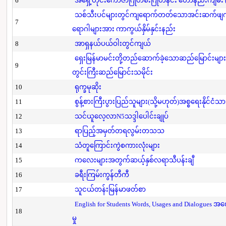
6
အရှေ့တိုင်းကောဇာဂြိုဟ်စီးဂြိုဟ်နင်း ဟောနည်းကျမ်း (ပ
သစ်သီးပင်များတွင်ကျရောက်တတ်သောအင်းဆက်ဖျက်ပို
7
ရောဂါများအား ကာကွယ်နှိမ်နှင်းနည်း
8
အာရှနယ်ပယ်ဝါးတွင်ကျယ်
ရှေးမြန်မာမင်းတို့တည်ဆောက်ခဲ့သောဆည်မြောင်းများ
9
တွင်းကြီးဆည်မြောင်းသမိုင်း
10
ရုက္ခမုဆိုး
11
စွန့်စားကြီးပွားပြည်သူများ(သို့မဟုတ်)အစ္စရေးနိုင်ငံသာ
12
သင်ယူလေ့လာN5သဒ္ဒါပေါင်းချုပ်
13
ရာပြည့်အမှတ်တရလွမ်းတသသ
14
သံတူကြောင်းကွဲစကားလုံးများ
15
ကလေးများအတွက်ဆယ့်နှစ်လရာသီပန်းချီ
16
ခရီးကြမ်းကွန်တီကီ
17
သူငယ်တန်းမြန်မာဖတ်စာ
English for Students Words, Usages and Dialogues အ
18
မှု