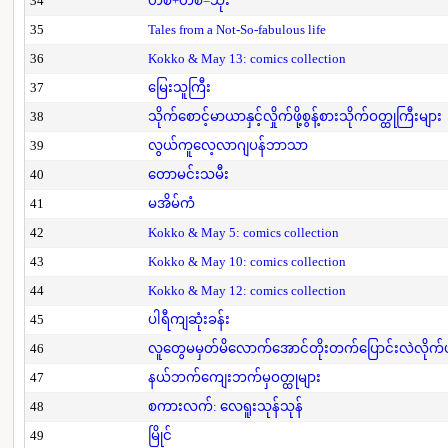
34
တစ်+တစ်=သုံး
35
Tales from a Not-So-fabulous life
36
Kokko & May 13: comics collection
37
မြေးသူကြီး
38
သိုက်စောင့်မာယာနှင့်လှိုက်ဖို့စွန့်စားသိုက်ဝတ္ထုကြီးများ
39
လွယ်ကူလေ့လာဂျပန်ဘာသာ
40
တောမင်းသမီး
41
မအိမ်ကံ
42
Kokko & May 5: comics collection
43
Kokko & May 10: comics collection
44
Kokko & May 12: comics collection
45
ပါရီကျဆုံးခန်း
46
လူတွေမမှတ်မိလောက်အောင်တိုးတက်ပြောင်းလဲလိုက်
47
နယ်ဘက်ကျေးဘက်မှဝတ္ထုများ
48
စကားလက်: လေရူးသုန်သုန်
49
မြိုင်