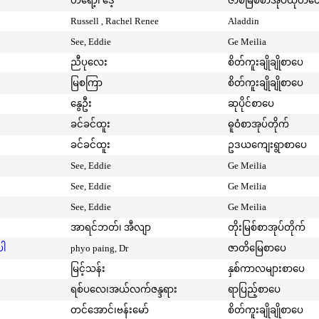
တရော့၊ ဒေ့
ဇာစ်မြစ်စာအုပ်ထုတ်ဝ
Russell , Rachel Renee
Aladdin
See, Eddie
Ge Meilia
ညီပုလေး
စိတ်ကူးချိုချိုစာပေ
မြစကြာ
စိတ်ကူးချိုချိုစာပေ
နွေဦး
ဆုပိုင်စာပေ
ခင်ခင်ထူး
ဓူဝံစာအုပ်တိုက်
ခင်ခင်ထူး
ဥဒယကျေးရွာစာပေ
See, Eddie
Ge Meilia
See, Eddie
Ge Meilia
See, Eddie
Ge Meilia
အာရင်ဘတ်၊ အီလျာ
တိုးမြစ်စာအုပ်တိုက်
ပါ
phyo paing, Dr
ဇာတိမြေစာပေ
မြင့်သန်း
နှစ်ကာလများစာပေ
ရစ်ပလေ၊အယ်လက်ဇန္ဒရား
ရာပြည့်စာပေ
တင်အောင်၊ဗန်းမော်
စိတ်ကူးချိုချိုစာပေ