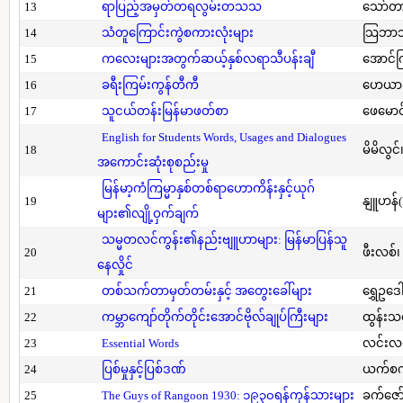
13
ရာပြည့်အမှတ်တရလွမ်းတသသ
သော်တ
14
သံတူကြောင်းကွဲစကားလုံးများ
သြဘာသ
15
ကလေးများအတွက်ဆယ့်နှစ်လရာသီပန်းချီ
အောင်က
16
ခရီးကြမ်းကွန်တီကီ
ဟေယာဒ
17
သူငယ်တန်းမြန်မာဖတ်စာ
ဖေမောင
English for Students Words, Usages and Dialogues
18
မိမိလွင
အကောင်းဆုံးစုစည်းမှု
မြန်မာ့ကံကြမ္မာနှစ်တစ်ရာဟောကိန်းနှင့်ယုဂ်
19
နျူဟန်
များ၏လျို့ဝှက်ချက်
သမ္မတလင်ကွန်း၏နည်းဗျူဟာများ: မြန်မာပြန်သူ
20
ဖီးလစ်၊
နေလှိုင်
21
တစ်သက်တာမှတ်တမ်းနှင့် အတွေးခေါ်များ
ရွှေဥဒေါ
22
ကမ္ဘာကျော်တိုက်တိုင်းအောင်ဗိုလ်ချုပ်ကြီးများ
ထွန်းသ
23
Essential Words
လင်းလင
24
ပြစ်မှုနှင့်ပြစ်ဒဏ်
ယက်စက
25
The Guys of Rangoon 1930: ၁၉၃၀ရန်ကုန်သားများ
ခက်ဇော