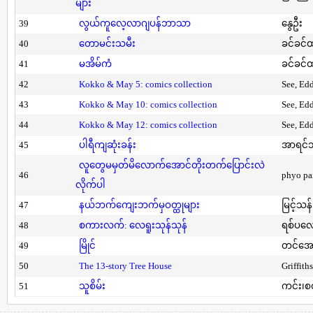
များ
39
လွယ်ကူလေ့လာဂျပန်ဘာသာ
နွေဦး
40
တောမင်းသမီး
ခင်ခင်ထ
41
မအိမ်ကံ
ခင်ခင်ထ
42
Kokko & May 5: comics collection
See, Ed
43
Kokko & May 10: comics collection
See, Ed
44
Kokko & May 12: comics collection
See, Ed
45
ပါရီကျဆုံးခန်း
အာရင်ဘ
လူတွေမမှတ်မိလောက်အောင်တိုးတက်ပြောင်းလဲ
46
phyo pa
လိုက်ပါ
47
နယ်ဘက်ကျေးဘက်မှဝတ္ထုများ
မြင့်သန်
48
စကားလက်: လေရူးသုန်သုန်
ရစ်ပလေ
49
မြိုင်
တင်အော
50
The 13-story Tree House
Griffith
51
သူစိမ်း
ကင်း၊စ