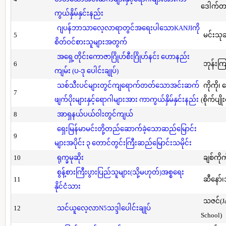
ဒေါက်တာ(
ကွယ်နှိမ်နှင်းနည်း
ဂျပန်ဘာသာလေ့လာရာတွင်အရေးပါသောKANJIကို
5
မင်းသု
စိတ်ဝင်စားသူများအတွက်
အရှေ့တိုင်းကောဇာဂြိုဟ်စီးဂြိုဟ်နင်း ဟောနည်း
6
ဘုန်းကြ
ကျမ်း (ပ-ဒု ပေါင်းချုပ်)
သစ်သီးပင်များတွင်ကျရောက်တတ်သောအင်းဆက်
ကိုကို၊
7
ဖျက်ပိုးများနှင့်ရောဂါများအား ကာကွယ်နှိမ်နှင်းနည်း
(စိုက်ပျို
8
အာရှနယ်ပယ်ဝါးတွင်ကျယ်
ရှေးမြန်မာမင်းတို့တည်ဆောက်ခဲ့သောဆည်မြောင်း
9
များအပိုင်း ၃ တောင်တွင်းကြီးဆည်မြောင်းသမိုင်း
10
ရုက္ခမုဆိုး
ချစ်ကိုက
စွန့်စားကြီးပွားပြည်သူများ(သို့မဟုတ်)အစ္စရေး
11
ဆီနော်၊
နိုင်ငံသား
သဇင်(Ja
12
သင်ယူလေ့လာN5သဒ္ဒါပေါင်းချုပ်
School)