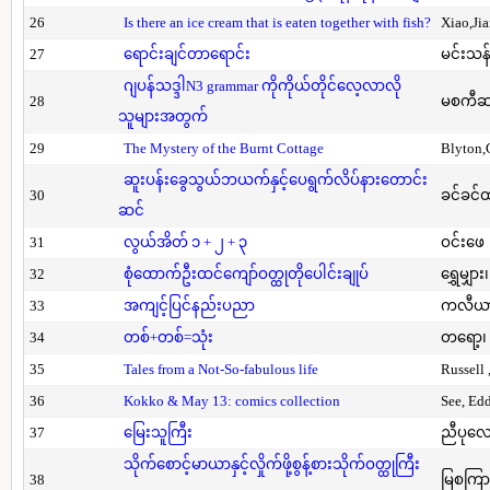
26
Is there an ice cream that is eaten together with fish?
Xiao,Ji
27
ရောင်းချင်တာရောင်း
မင်းသန်
ဂျပန်သဒ္ဒါN3 grammar ကိုကိုယ်တိုင်လေ့လာလို
28
မစကီဆ
သူများအတွက်
29
The Mystery of the Burnt Cottage
Blyton,
ဆူးပန်းခွေသွယ်ဘယက်နှင့်ပေရွက်လိပ်နားတောင်း
30
ခင်ခင်ထ
ဆင်
31
လွယ်အိတ် ၁ + ၂ + ၃
ဝင်းဖေ
32
စုံထောက်ဦးထင်ကျော်ဝတ္ထုတိုပေါင်းချုပ်
ရွှေမျှား၊
33
အကျင့်ပြင်နည်းပညာ
ကလီယား၊
34
တစ်+တစ်=သုံး
တရော့၊ 
35
Tales from a Not-So-fabulous life
Russell 
36
Kokko & May 13: comics collection
See, Ed
37
မြေးသူကြီး
ညီပုလေ
သိုက်စောင့်မာယာနှင့်လှိုက်ဖို့စွန့်စားသိုက်ဝတ္ထုကြီး
38
မြစကြာ