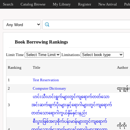
Search
Catalog Browse
My Library
Register
New Arrival
Pub
Book Borrowing Rankings
Limit Time
Limitations
Ranking
Title
Author
1
Test Reservation
2
Computer Dictionary
ထူးချွန်
ဟင်းသီးဟင်းရွက်များတွင်ကျရောက်တတ်သော
3
အင်းဆက်ဖျက်ပိုးများနှင့်ရောဂါများတွင်ကျရောက်
တတ်သောရောဂါကွယ်နှိမ်နှင်းနည်း
စီးပွားဖြစ်အလှစိုက်ပန်းမာန်များတွင်ကျရောက်
ကိုကို၊
4
တတ်သောအ်ငးဆက်များနှင့်ရောဂါများအားကာ