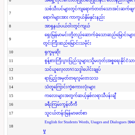
6
အရှေ့တိုင်းကောဇာဂြိုဟ်စီးဂြိုဟ်နင်း ဟောနည်းကျမ်း (ပ
သစ်သီးပင်များတွင်ကျရောက်တတ်သောအင်းဆက်ဖျက်ပို
7
ရောဂါများအား ကာကွယ်နှိမ်နှင်းနည်း
8
အာရှနယ်ပယ်ဝါးတွင်ကျယ်
ရှေးမြန်မာမင်းတို့တည်ဆောက်ခဲ့သောဆည်မြောင်းများ
9
တွင်းကြီးဆည်မြောင်းသမိုင်း
10
ရုက္ခမုဆိုး
11
စွန့်စားကြီးပွားပြည်သူများ(သို့မဟုတ်)အစ္စရေးနိုင်ငံသာ
12
သင်ယူလေ့လာN5သဒ္ဒါပေါင်းချုပ်
13
ရာပြည့်အမှတ်တရလွမ်းတသသ
14
သံတူကြောင်းကွဲစကားလုံးများ
15
ကလေးများအတွက်ဆယ့်နှစ်လရာသီပန်းချီ
16
ခရီးကြမ်းကွန်တီကီ
17
သူငယ်တန်းမြန်မာဖတ်စာ
English for Students Words, Usages and Dialogues အ
18
မှု