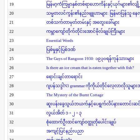
19
မြန်မာ့ကံကြမ္မာနှစ်တစ်ရာဟောကိန်းနှင့်ယုဂ်များ၏လျို
20
သမ္မတလင်ကွန်း၏နည်းဗျူဟာများ: မြန်မာပြန်သူ နေလှိ
21
တစ်သက်တာမှတ်တမ်းနှင့် အတွေးခေါ်များ
22
ကမ္ဘာကျော်တိုက်တိုင်းအောင်ဗိုလ်ချုပ်ကြီးများ
23
Essential Words
24
ပြစ်မှုနှင့်ပြစ်ဒဏ်
25
The Guys of Rangoon 1930: ၁၉၃၀ရန်ကုန်သားများ
26
Is there an ice cream that is eaten together with fish?
27
ရောင်းချင်တာရောင်း
28
ဂျပန်သဒ္ဒါN3 grammar ကိုကိုယ်တိုင်လေ့လာလိုသူမျာ
29
The Mystery of the Burnt Cottage
30
ဆူးပန်းခွေသွယ်ဘယက်နှင့်ပေရွက်လိပ်နားတောင်းဆင
31
လွယ်အိတ် ၁ + ၂ + ၃
32
စုံထောက်ဦးထင်ကျော်ဝတ္ထုတိုပေါင်းချုပ်
33
အကျင့်ပြင်နည်းပညာ