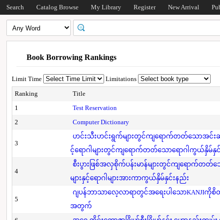
Search
Catalog Browse
My Library
Register
New Arrival
Pu
Book Borrowing Rankings
Limit Time
Limitations
Ranking
Title
1
Test Reservation
2
Computer Dictionary
ဟင်းသီးဟင်းရွက်များတွင်ကျရောက်တတ်သောအင်းဆက်
3
င့်ရောဂါများတွင်ကျရောက်တတ်သောရောဂါကွယ်နှိမ်နှင
စီးပွားဖြစ်အလှစိုက်ပန်းမာန်များတွင်ကျရောက်တတ
4
များနှင့်ရောဂါများအားကာကွယ်နှိမ်နှင်းနည်း
ဂျပန်ဘာသာလေ့လာရာတွင်အရေးပါသောKANJIကိုစိတ်
5
အတွက်