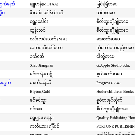
့ဝှက်ချက်
နျူဟန်(MOTAA)
မြင်းခြံစာပေ
ုင်
ဖီးလစ်၊ ဒေါ်နယ်၊ တီ-
သင်းစာပေ
ရွှေဥဒေါင်း
စိတ်ကူးချိုချိုစာပေ
ထွန်းသစ်
စိတ်ကူးချိုချိုစာပေ
လင်းလင်းသက် (M A )
အေဇက်စာပေ
ယက်စကီ၊ဒေါ်စတာ
ကံ့ကော်ဝတ်ရည်စာပေ
ခက်ဇော်
ငါတို့စာပေ
Xiao,Jiangnan
G.Apple Studio Sdn.
မင်းသန်းထွဋ်
စွယ်တော်စာပေ
းအတွက်
မစကီဆန်ဆီ
Progress စာပေ
Blyton,Guid
Hoder childrens Books
်
ခင်ခင်ထူး
ဓူဝံစာအုပ်တိုက်
ဝင်းဖေ
စိတ်ကူးချိုချိုစာပေ
ရွှေမျှား၊ ဒဂုန် -
Quality Publishing Ho
ကလီယား၊ ဂျိမ်းစ်
FORTUNE PUBLISHI