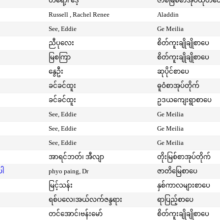
တရော့၊ ဒေ့
ဇာစ်မြစ်စာအုပ်ထုတ်ဝ
Russell , Rachel Renee
Aladdin
See, Eddie
Ge Meilia
ညီပုလေး
စိတ်ကူးချိုချိုစာပေ
မြစကြာ
စိတ်ကူးချိုချိုစာပေ
နွေဦး
ဆုပိုင်စာပေ
ခင်ခင်ထူး
ဓူဝံစာအုပ်တိုက်
ခင်ခင်ထူး
ဥဒယကျေးရွာစာပေ
See, Eddie
Ge Meilia
See, Eddie
Ge Meilia
See, Eddie
Ge Meilia
အာရင်ဘတ်၊ အီလျာ
တိုးမြစ်စာအုပ်တိုက်
ပါ
phyo paing, Dr
ဇာတိမြေစာပေ
မြင့်သန်း
နှစ်ကာလများစာပေ
ရစ်ပလေ၊အယ်လက်ဇန္ဒရား
ရာပြည့်စာပေ
တင်အောင်၊ဗန်းမော်
စိတ်ကူးချိုချိုစာပေ