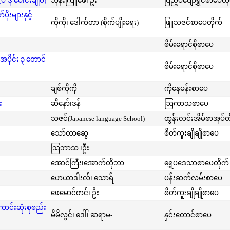
-ဒု ပေါင်းချုပ်)
ဘုန်းကြူဖေ၊ ဦး
ပြည့်ဝပျော်ရွှင်စာပေတိ
းများနှင့်
ကိုကို၊ ဒေါက်တာ (စိုက်ပျိုးရေး)
ဖြူသဇင်စာပေတိုက်
စိမ်းရောင်စိုစာပေ
အပိုင်း ၃ တောင်
စိမ်းရောင်စိုစာပေ
ချစ်ကိုကို
ကိုနေမန်းစာပေ
း
ဆီနော်၊ဒန်
ဩကာသစာပေ
သဇင်(Japanese language School)
ထွန်းလင်းအိမ်စာအုပ်တ
သော်တာဆွေ
စိတ်ကူးချိုချိုစာပေ
သြဘာသ ၊ဦး
အောင်ကြီး၊အောက်တိုဘာ
ရွှေပဒေသာစာပေတိုက်
ဟေယာဒါးလ်၊ သောရ်
ပန်းဆက်လမ်းစာပေ
ဖေမောင်တင်၊ ဦး
စိတ်ကူးချိုချိုစာပေ
ကောင်းဆုံးစုစည်း
မိမိလွင်၊ ဒေါ်၊ ဆရာမ-
နှင်းတောင်စာပေ