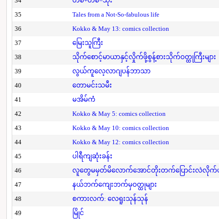
34
တစ်+တစ်=သုံး
35
Tales from a Not-So-fabulous life
36
Kokko & May 13: comics collection
37
မြေးသူကြီး
38
သိုက်စောင့်မာယာနှင့်လှိုက်ဖို့စွန့်စားသိုက်ဝတ္ထုကြီးများ
39
လွယ်ကူလေ့လာဂျပန်ဘာသာ
40
တောမင်းသမီး
41
မအိမ်ကံ
42
Kokko & May 5: comics collection
43
Kokko & May 10: comics collection
44
Kokko & May 12: comics collection
45
ပါရီကျဆုံးခန်း
46
လူတွေမမှတ်မိလောက်အောင်တိုးတက်ပြောင်းလဲလိုက်
47
နယ်ဘက်ကျေးဘက်မှဝတ္ထုများ
48
စကားလက်: လေရူးသုန်သုန်
49
မြိုင်