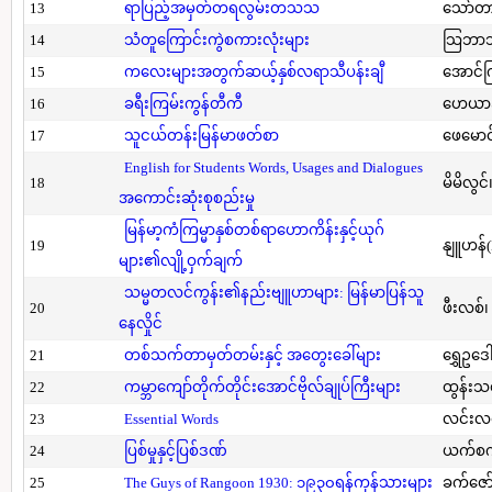
13
ရာပြည့်အမှတ်တရလွမ်းတသသ
သော်တ
14
သံတူကြောင်းကွဲစကားလုံးများ
သြဘာသ
15
ကလေးများအတွက်ဆယ့်နှစ်လရာသီပန်းချီ
အောင်က
16
ခရီးကြမ်းကွန်တီကီ
ဟေယာဒ
17
သူငယ်တန်းမြန်မာဖတ်စာ
ဖေမောင
English for Students Words, Usages and Dialogues
18
မိမိလွင
အကောင်းဆုံးစုစည်းမှု
မြန်မာ့ကံကြမ္မာနှစ်တစ်ရာဟောကိန်းနှင့်ယုဂ်
19
နျူဟန်
များ၏လျို့ဝှက်ချက်
သမ္မတလင်ကွန်း၏နည်းဗျူဟာများ: မြန်မာပြန်သူ
20
ဖီးလစ်၊
နေလှိုင်
21
တစ်သက်တာမှတ်တမ်းနှင့် အတွေးခေါ်များ
ရွှေဥဒေါ
22
ကမ္ဘာကျော်တိုက်တိုင်းအောင်ဗိုလ်ချုပ်ကြီးများ
ထွန်းသ
23
Essential Words
လင်းလင
24
ပြစ်မှုနှင့်ပြစ်ဒဏ်
ယက်စက
25
The Guys of Rangoon 1930: ၁၉၃၀ရန်ကုန်သားများ
ခက်ဇော