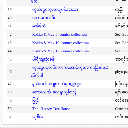
များ
39
လွယ်ကူလေ့လာဂျပန်ဘာသာ
နွေဦး
40
တောမင်းသမီး
ခင်ခင်ထ
41
မအိမ်ကံ
ခင်ခင်ထ
42
Kokko & May 5: comics collection
See, Ed
43
Kokko & May 10: comics collection
See, Ed
44
Kokko & May 12: comics collection
See, Ed
45
ပါရီကျဆုံးခန်း
အာရင်ဘ
လူတွေမမှတ်မိလောက်အောင်တိုးတက်ပြောင်းလဲ
46
phyo pa
လိုက်ပါ
47
နယ်ဘက်ကျေးဘက်မှဝတ္ထုများ
မြင့်သန်
48
စကားလက်: လေရူးသုန်သုန်
ရစ်ပလေ
49
မြိုင်
တင်အော
50
The 13-story Tree House
Griffith
51
သူစိမ်း
ကင်း၊စ