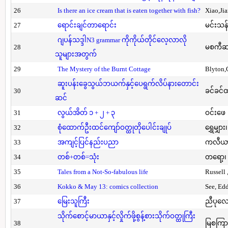
26
Is there an ice cream that is eaten together with fish?
Xiao,Ji
27
ရောင်းချင်တာရောင်း
မင်းသန်
ဂျပန်သဒ္ဒါN3 grammar ကိုကိုယ်တိုင်လေ့လာလို
28
မစကီဆ
သူများအတွက်
29
The Mystery of the Burnt Cottage
Blyton,
ဆူးပန်းခွေသွယ်ဘယက်နှင့်ပေရွက်လိပ်နားတောင်း
30
ခင်ခင်ထ
ဆင်
31
လွယ်အိတ် ၁ + ၂ + ၃
ဝင်းဖေ
32
စုံထောက်ဦးထင်ကျော်ဝတ္ထုတိုပေါင်းချုပ်
ရွှေမျှား၊
33
အကျင့်ပြင်နည်းပညာ
ကလီယား၊
34
တစ်+တစ်=သုံး
တရော့၊ 
35
Tales from a Not-So-fabulous life
Russell 
36
Kokko & May 13: comics collection
See, Ed
37
မြေးသူကြီး
ညီပုလေ
သိုက်စောင့်မာယာနှင့်လှိုက်ဖို့စွန့်စားသိုက်ဝတ္ထုကြီး
38
မြစကြာ