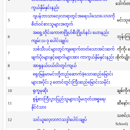
ဒေါက်တာ(
ကွယ်နှိမ်နှင်းနည်း
ဂျပန်ဘာသာလေ့လာရာတွင်အရေးပါသောKANJIကို
5
မင်းသု
စိတ်ဝင်စားသူများအတွက်
အရှေ့တိုင်းကောဇာဂြိုဟ်စီးဂြိုဟ်နင်း ဟောနည်း
6
ဘုန်းကြ
ကျမ်း (ပ-ဒု ပေါင်းချုပ်)
သစ်သီးပင်များတွင်ကျရောက်တတ်သောအင်းဆက်
ကိုကို၊
7
ဖျက်ပိုးများနှင့်ရောဂါများအား ကာကွယ်နှိမ်နှင်းနည်း
(စိုက်ပျို
8
အာရှနယ်ပယ်ဝါးတွင်ကျယ်
ရှေးမြန်မာမင်းတို့တည်ဆောက်ခဲ့သောဆည်မြောင်း
9
များအပိုင်း ၃ တောင်တွင်းကြီးဆည်မြောင်းသမိုင်း
10
ရုက္ခမုဆိုး
ချစ်ကိုက
စွန့်စားကြီးပွားပြည်သူများ(သို့မဟုတ်)အစ္စရေး
11
ဆီနော်၊
နိုင်ငံသား
သဇင်(Ja
12
သင်ယူလေ့လာN5သဒ္ဒါပေါင်းချုပ်
School)