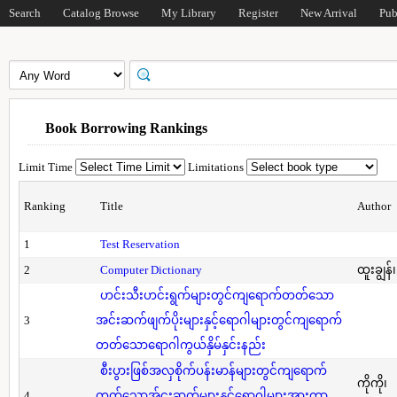
Search
Catalog Browse
My Library
Register
New Arrival
Pub
Book Borrowing Rankings
Limit Time
Limitations
Ranking
Title
Author
1
Test Reservation
2
Computer Dictionary
ထူးချွန်
ဟင်းသီးဟင်းရွက်များတွင်ကျရောက်တတ်သော
3
အင်းဆက်ဖျက်ပိုးများနှင့်ရောဂါများတွင်ကျရောက်
တတ်သောရောဂါကွယ်နှိမ်နှင်းနည်း
စီးပွားဖြစ်အလှစိုက်ပန်းမာန်များတွင်ကျရောက်
ကိုကို၊
4
တတ်သောအ်ငးဆက်များနှင့်ရောဂါများအားကာ