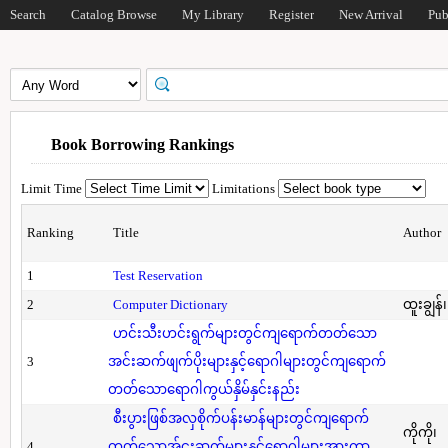
Search
Catalog Browse
My Library
Register
New Arrival
Pub
Book Borrowing Rankings
Limit Time
Limitations
Ranking
Title
Author
1
Test Reservation
2
Computer Dictionary
ထူးချွန်
ဟင်းသီးဟင်းရွက်များတွင်ကျရောက်တတ်သော
3
အင်းဆက်ဖျက်ပိုးများနှင့်ရောဂါများတွင်ကျရောက်
တတ်သောရောဂါကွယ်နှိမ်နှင်းနည်း
စီးပွားဖြစ်အလှစိုက်ပန်းမာန်များတွင်ကျရောက်
ကိုကို၊
4
တတ်သောအ်ငးဆက်များနှင့်ရောဂါများအားကာ