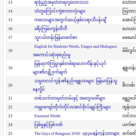
13
ရာပြည့်အမှတ်တရလွမ်းတသသ
သော်တ
14
သံတူကြောင်းကွဲစကားလုံးများ
သြဘာသ
15
ကလေးများအတွက်ဆယ့်နှစ်လရာသီပန်းချီ
အောင်က
16
ခရီးကြမ်းကွန်တီကီ
ဟေယာဒ
17
သူငယ်တန်းမြန်မာဖတ်စာ
ဖေမောင
English for Students Words, Usages and Dialogues
18
မိမိလွင
အကောင်းဆုံးစုစည်းမှု
မြန်မာ့ကံကြမ္မာနှစ်တစ်ရာဟောကိန်းနှင့်ယုဂ်
19
နျူဟန်
များ၏လျို့ဝှက်ချက်
သမ္မတလင်ကွန်း၏နည်းဗျူဟာများ: မြန်မာပြန်သူ
20
ဖီးလစ်၊
နေလှိုင်
21
တစ်သက်တာမှတ်တမ်းနှင့် အတွေးခေါ်များ
ရွှေဥဒေါ
22
ကမ္ဘာကျော်တိုက်တိုင်းအောင်ဗိုလ်ချုပ်ကြီးများ
ထွန်းသ
23
Essential Words
လင်းလင
24
ပြစ်မှုနှင့်ပြစ်ဒဏ်
ယက်စက
25
The Guys of Rangoon 1930: ၁၉၃၀ရန်ကုန်သားများ
ခက်ဇော