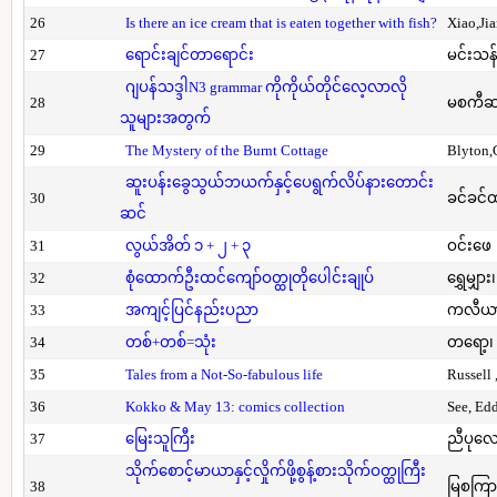
26
Is there an ice cream that is eaten together with fish?
Xiao,Ji
27
ရောင်းချင်တာရောင်း
မင်းသန်
ဂျပန်သဒ္ဒါN3 grammar ကိုကိုယ်တိုင်လေ့လာလို
28
မစကီဆ
သူများအတွက်
29
The Mystery of the Burnt Cottage
Blyton,
ဆူးပန်းခွေသွယ်ဘယက်နှင့်ပေရွက်လိပ်နားတောင်း
30
ခင်ခင်ထ
ဆင်
31
လွယ်အိတ် ၁ + ၂ + ၃
ဝင်းဖေ
32
စုံထောက်ဦးထင်ကျော်ဝတ္ထုတိုပေါင်းချုပ်
ရွှေမျှား၊
33
အကျင့်ပြင်နည်းပညာ
ကလီယား၊
34
တစ်+တစ်=သုံး
တရော့၊ 
35
Tales from a Not-So-fabulous life
Russell 
36
Kokko & May 13: comics collection
See, Ed
37
မြေးသူကြီး
ညီပုလေ
သိုက်စောင့်မာယာနှင့်လှိုက်ဖို့စွန့်စားသိုက်ဝတ္ထုကြီး
38
မြစကြာ