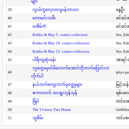
များ
39
လွယ်ကူလေ့လာဂျပန်ဘာသာ
နွေဦး
40
တောမင်းသမီး
ခင်ခင်ထ
41
မအိမ်ကံ
ခင်ခင်ထ
42
Kokko & May 5: comics collection
See, Ed
43
Kokko & May 10: comics collection
See, Ed
44
Kokko & May 12: comics collection
See, Ed
45
ပါရီကျဆုံးခန်း
အာရင်ဘ
လူတွေမမှတ်မိလောက်အောင်တိုးတက်ပြောင်းလဲ
46
phyo pa
လိုက်ပါ
47
နယ်ဘက်ကျေးဘက်မှဝတ္ထုများ
မြင့်သန်
48
စကားလက်: လေရူးသုန်သုန်
ရစ်ပလေ
49
မြိုင်
တင်အော
50
The 13-story Tree House
Griffith
51
သူစိမ်း
ကင်း၊စ