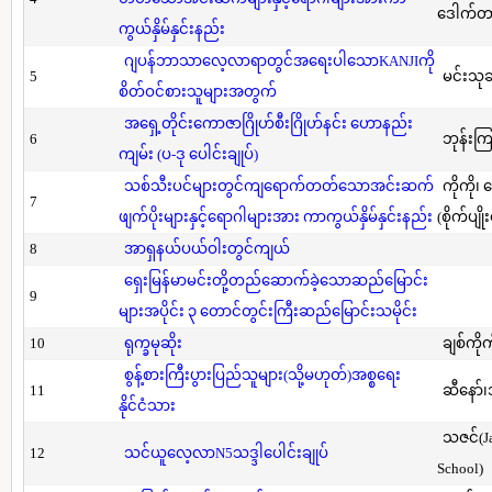
ဒေါက်တာ(
ကွယ်နှိမ်နှင်းနည်း
ဂျပန်ဘာသာလေ့လာရာတွင်အရေးပါသောKANJIကို
5
မင်းသု
စိတ်ဝင်စားသူများအတွက်
အရှေ့တိုင်းကောဇာဂြိုဟ်စီးဂြိုဟ်နင်း ဟောနည်း
6
ဘုန်းကြ
ကျမ်း (ပ-ဒု ပေါင်းချုပ်)
သစ်သီးပင်များတွင်ကျရောက်တတ်သောအင်းဆက်
ကိုကို၊
7
ဖျက်ပိုးများနှင့်ရောဂါများအား ကာကွယ်နှိမ်နှင်းနည်း
(စိုက်ပျို
8
အာရှနယ်ပယ်ဝါးတွင်ကျယ်
ရှေးမြန်မာမင်းတို့တည်ဆောက်ခဲ့သောဆည်မြောင်း
9
များအပိုင်း ၃ တောင်တွင်းကြီးဆည်မြောင်းသမိုင်း
10
ရုက္ခမုဆိုး
ချစ်ကိုက
စွန့်စားကြီးပွားပြည်သူများ(သို့မဟုတ်)အစ္စရေး
11
ဆီနော်၊
နိုင်ငံသား
သဇင်(Ja
12
သင်ယူလေ့လာN5သဒ္ဒါပေါင်းချုပ်
School)