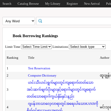
Search
Catalog Browse
My Library
Register
New Arrival
Pub
Book Borrowing Rankings
Limit Time
Limitations
Ranking
Title
Author
1
Test Reservation
2
Computer Dictionary
ထူးချွန်
ဟင်းသီးဟင်းရွက်များတွင်ကျရောက်တတ်သော
3
အင်းဆက်ဖျက်ပိုးများနှင့်ရောဂါများတွင်ကျရောက်
တတ်သောရောဂါကွယ်နှိမ်နှင်းနည်း
ဂျပန်ဘာသာလေ့လာရာတွင်အရေးပါသောKANJIကို
4
မင်းသု
စိတ်ဝင်စားသူများအတွက်