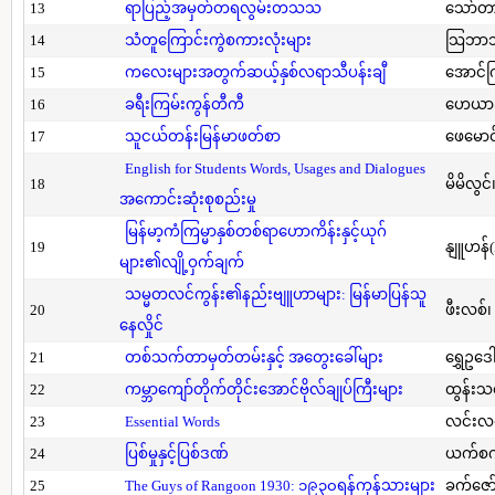
13
ရာပြည့်အမှတ်တရလွမ်းတသသ
သော်တ
14
သံတူကြောင်းကွဲစကားလုံးများ
သြဘာသ
15
ကလေးများအတွက်ဆယ့်နှစ်လရာသီပန်းချီ
အောင်က
16
ခရီးကြမ်းကွန်တီကီ
ဟေယာဒ
17
သူငယ်တန်းမြန်မာဖတ်စာ
ဖေမောင
English for Students Words, Usages and Dialogues
18
မိမိလွင
အကောင်းဆုံးစုစည်းမှု
မြန်မာ့ကံကြမ္မာနှစ်တစ်ရာဟောကိန်းနှင့်ယုဂ်
19
နျူဟန်
များ၏လျို့ဝှက်ချက်
သမ္မတလင်ကွန်း၏နည်းဗျူဟာများ: မြန်မာပြန်သူ
20
ဖီးလစ်၊
နေလှိုင်
21
တစ်သက်တာမှတ်တမ်းနှင့် အတွေးခေါ်များ
ရွှေဥဒေါ
22
ကမ္ဘာကျော်တိုက်တိုင်းအောင်ဗိုလ်ချုပ်ကြီးများ
ထွန်းသ
23
Essential Words
လင်းလင
24
ပြစ်မှုနှင့်ပြစ်ဒဏ်
ယက်စက
25
The Guys of Rangoon 1930: ၁၉၃၀ရန်ကုန်သားများ
ခက်ဇော