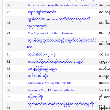
26
Is there an ice cream that is eaten together with fish?
Xiao,Ji
27
ရောင်းချင်တာရောင်း
မင်းသန်
ဂျပန်သဒ္ဒါN3 grammar ကိုကိုယ်တိုင်လေ့လာလို
28
မစကီဆ
သူများအတွက်
29
The Mystery of the Burnt Cottage
Blyton,
ဆူးပန်းခွေသွယ်ဘယက်နှင့်ပေရွက်လိပ်နားတောင်း
30
ခင်ခင်ထ
ဆင်
31
လွယ်အိတ် ၁ + ၂ + ၃
ဝင်းဖေ
32
စုံထောက်ဦးထင်ကျော်ဝတ္ထုတိုပေါင်းချုပ်
ရွှေမျှား၊
33
အကျင့်ပြင်နည်းပညာ
ကလီယား၊
34
တစ်+တစ်=သုံး
တရော့၊ 
35
Tales from a Not-So-fabulous life
Russell 
36
Kokko & May 13: comics collection
See, Ed
37
မြေးသူကြီး
ညီပုလေ
သိုက်စောင့်မာယာနှင့်လှိုက်ဖို့စွန့်စားသိုက်ဝတ္ထုကြီး
38
မြစကြာ