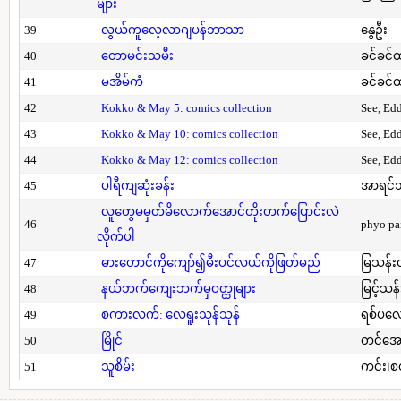
များ
39
လွယ်ကူလေ့လာဂျပန်ဘာသာ
နွေဦး
40
တောမင်းသမီး
ခင်ခင်ထ
41
မအိမ်ကံ
ခင်ခင်ထ
42
Kokko & May 5: comics collection
See, Ed
43
Kokko & May 10: comics collection
See, Ed
44
Kokko & May 12: comics collection
See, Ed
45
ပါရီကျဆုံးခန်း
အာရင်ဘ
လူတွေမမှတ်မိလောက်အောင်တိုးတက်ပြောင်းလဲ
46
phyo pa
လိုက်ပါ
47
ဓားတောင်ကိုကျော်၍မီးပင်လယ်ကိုဖြတ်မည်
မြသန်းတ
48
နယ်ဘက်ကျေးဘက်မှဝတ္ထုများ
မြင့်သန်
49
စကားလက်: လေရူးသုန်သုန်
ရစ်ပလေ
50
မြိုင်
တင်အော
51
သူစိမ်း
ကင်း၊စ