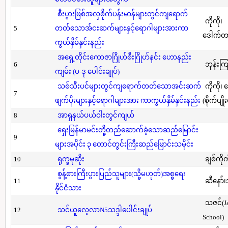
စီးပွားဖြစ်အလှစိုက်ပန်းမာန်များတွင်ကျရောက်
ကိုကို၊
5
တတ်သောအ်ငးဆက်များနှင့်ရောဂါများအားကာ
ဒေါက်တာ(
ကွယ်နှိမ်နှင်းနည်း
အရှေ့တိုင်းကောဇာဂြိုဟ်စီးဂြိုဟ်နင်း ဟောနည်း
6
ဘုန်းကြ
ကျမ်း (ပ-ဒု ပေါင်းချုပ်)
သစ်သီးပင်များတွင်ကျရောက်တတ်သောအင်းဆက်
ကိုကို၊
7
ဖျက်ပိုးများနှင့်ရောဂါများအား ကာကွယ်နှိမ်နှင်းနည်း
(စိုက်ပျို
8
အာရှနယ်ပယ်ဝါးတွင်ကျယ်
ရှေးမြန်မာမင်းတို့တည်ဆောက်ခဲ့သောဆည်မြောင်း
9
များအပိုင်း ၃ တောင်တွင်းကြီးဆည်မြောင်းသမိုင်း
10
ရုက္ခမုဆိုး
ချစ်ကိုက
စွန့်စားကြီးပွားပြည်သူများ(သို့မဟုတ်)အစ္စရေး
11
ဆီနော်၊
နိုင်ငံသား
သဇင်(Ja
12
သင်ယူလေ့လာN5သဒ္ဒါပေါင်းချုပ်
School)