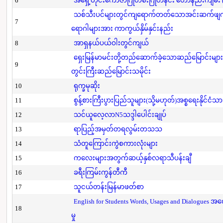
6
အရှေ့တိုင်းကောဇာဂြိုဟ်စီးဂြိုဟ်နင်း ဟောနည်းကျမ်း (ပ
သစ်သီးပင်များတွင်ကျရောက်တတ်သောအင်းဆက်ဖျက်ပို
7
ရောဂါများအား ကာကွယ်နှိမ်နှင်းနည်း
8
အာရှနယ်ပယ်ဝါးတွင်ကျယ်
ရှေးမြန်မာမင်းတို့တည်ဆောက်ခဲ့သောဆည်မြောင်းများ
9
တွင်းကြီးဆည်မြောင်းသမိုင်း
10
ရုက္ခမုဆိုး
11
စွန့်စားကြီးပွားပြည်သူများ(သို့မဟုတ်)အစ္စရေးနိုင်ငံသာ
12
သင်ယူလေ့လာN5သဒ္ဒါပေါင်းချုပ်
13
ရာပြည့်အမှတ်တရလွမ်းတသသ
14
သံတူကြောင်းကွဲစကားလုံးများ
15
ကလေးများအတွက်ဆယ့်နှစ်လရာသီပန်းချီ
16
ခရီးကြမ်းကွန်တီကီ
17
သူငယ်တန်းမြန်မာဖတ်စာ
English for Students Words, Usages and Dialogues အ
18
မှု