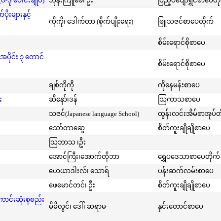
-ဒု ပေါင်းချုပ်)
ဘုန်းကြူဖေ၊ ဦး
ပြည့်ဝပျော်ရွှင်စာပေတိ
းများနှင့်
ကိုကို၊ ဒေါက်တာ (စိုက်ပျိုးရေး)
ဖြူသဇင်စာပေတိုက်
စိမ်းရောင်စိုစာပေ
အပိုင်း ၃ တောင်
စိမ်းရောင်စိုစာပေ
ချစ်ကိုကို
ကိုနေမန်းစာပေ
း
ဆီနော်၊ဒန်
ဩကာသစာပေ
သဇင်(Japanese language School)
ထွန်းလင်းအိမ်စာအုပ်တ
သော်တာဆွေ
စိတ်ကူးချိုချိုစာပေ
သြဘာသ ၊ဦး
အောင်ကြီး၊အောက်တိုဘာ
ရွှေပဒေသာစာပေတိုက်
ဟေယာဒါးလ်၊ သောရ်
ပန်းဆက်လမ်းစာပေ
ဖေမောင်တင်၊ ဦး
စိတ်ကူးချိုချိုစာပေ
ကောင်းဆုံးစုစည်း
မိမိလွင်၊ ဒေါ်၊ ဆရာမ-
နှင်းတောင်စာပေ