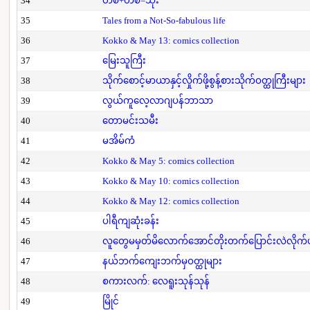
34
တစ်+တစ်=သုံး
35
Tales from a Not-So-fabulous life
36
Kokko & May 13: comics collection
37
မြေးသူကြီး
38
သိုက်စောင့်မာယာနှင့်လှိုက်ဖို့စွန့်စားသိုက်ဝတ္ထုကြီးများ
39
လွယ်ကူလေ့လာဂျပန်ဘာသာ
40
တောမင်းသမီး
41
မအိမ်ကံ
42
Kokko & May 5: comics collection
43
Kokko & May 10: comics collection
44
Kokko & May 12: comics collection
45
ပါရီကျဆုံးခန်း
46
လူတွေမမှတ်မိလောက်အောင်တိုးတက်ပြောင်းလဲလိုက်
47
နယ်ဘက်ကျေးဘက်မှဝတ္ထုများ
48
စကားလက်: လေရူးသုန်သုန်
49
မြိုင်