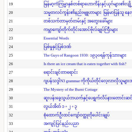
19
မြန်မာ့ကံကြမ္မာနှစ်တစ်ရာဟောကိန်းနှင့်ယုဂ်များ၏လျို
20
သမ္မတလင်ကွန်း၏နည်းဗျူဟာများ: မြန်မာပြန်သူ နေလှိ
21
တစ်သက်တာမှတ်တမ်းနှင့် အတွေးခေါ်များ
22
ကမ္ဘာကျော်တိုက်တိုင်းအောင်ဗိုလ်ချုပ်ကြီးများ
23
Essential Words
24
ပြစ်မှုနှင့်ပြစ်ဒဏ်
25
The Guys of Rangoon 1930: ၁၉၃၀ရန်ကုန်သားများ
26
Is there an ice cream that is eaten together with fish?
27
ရောင်းချင်တာရောင်း
28
ဂျပန်သဒ္ဒါN3 grammar ကိုကိုယ်တိုင်လေ့လာလိုသူမျာ
29
The Mystery of the Burnt Cottage
30
ဆူးပန်းခွေသွယ်ဘယက်နှင့်ပေရွက်လိပ်နားတောင်းဆင
31
လွယ်အိတ် ၁ + ၂ + ၃
32
စုံထောက်ဦးထင်ကျော်ဝတ္ထုတိုပေါင်းချုပ်
33
အကျင့်ပြင်နည်းပညာ