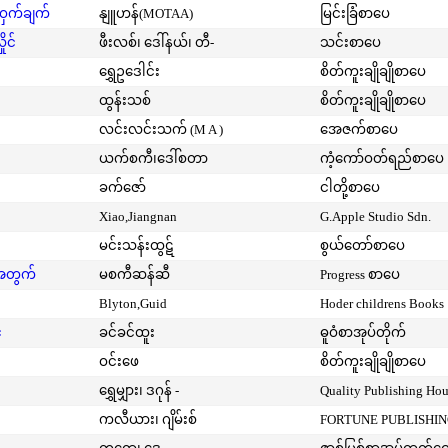
့ဝှက်ချက်
နျူဟန်(MOTAA)
မြင်းခြံစာပေ
ုင်
ဖီးလစ်၊ ဒေါ်နယ်၊ တီ-
သင်းစာပေ
ရွှေဥဒေါင်း
စိတ်ကူးချိုချိုစာပေ
ထွန်းသစ်
စိတ်ကူးချိုချိုစာပေ
လင်းလင်းသက် (M A )
အေဇက်စာပေ
ယက်စကီ၊ဒေါ်စတာ
ကံ့ကော်ဝတ်ရည်စာပေ
ခက်ဇော်
ငါတို့စာပေ
Xiao,Jiangnan
G.Apple Studio Sdn.
မင်းသန်းထွဋ်
စွယ်တော်စာပေ
းအတွက်
မစကီဆန်ဆီ
Progress စာပေ
Blyton,Guid
Hoder childrens Books
်
ခင်ခင်ထူး
ဓူဝံစာအုပ်တိုက်
ဝင်းဖေ
စိတ်ကူးချိုချိုစာပေ
ရွှေမျှား၊ ဒဂုန် -
Quality Publishing Ho
ကလီယား၊ ဂျိမ်းစ်
FORTUNE PUBLISHI