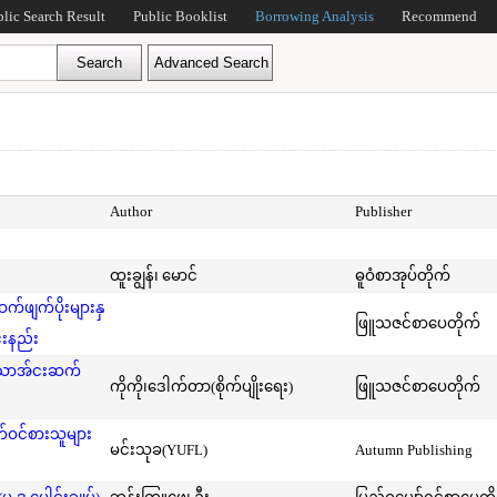
blic Search Result
Public Booklist
Borrowing Analysis
Recommend
Author
Publisher
ထူးချွန်၊ မောင်
ဓူဝံစာအုပ်တိုက်
ဖျက်ပိုးများနှ
ဖြူသဇင်စာပေတိုက်
်းနည်း
်သောအ်ငးဆက်
ကိုကို၊ဒေါက်တာ(စိုက်ပျိုးရေး)
ဖြူသဇင်စာပေတိုက်
ဝင်စားသူများ
မင်းသုခ(YUFL)
Autumn Publishing