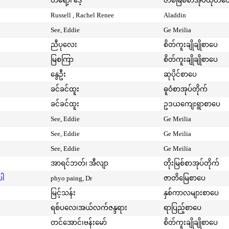
တရော့၊ ဒေ့
ဇာစ်မြစ်စာအုပ်ထုတ်ဝ
Russell , Rachel Renee
Aladdin
See, Eddie
Ge Meilia
ညီပုလေး
စိတ်ကူးချိုချိုစာပေ
မြစကြာ
စိတ်ကူးချိုချိုစာပေ
နွေဦး
ဆုပိုင်စာပေ
ခင်ခင်ထူး
ဓူဝံစာအုပ်တိုက်
ခင်ခင်ထူး
ဥဒယကျေးရွာစာပေ
See, Eddie
Ge Meilia
See, Eddie
Ge Meilia
See, Eddie
Ge Meilia
အာရင်ဘတ်၊ အီလျာ
တိုးမြစ်စာအုပ်တိုက်
ပါ
phyo paing, Dr
ဇာတိမြေစာပေ
မြင့်သန်း
နှစ်ကာလများစာပေ
ရစ်ပလေ၊အယ်လက်ဇန္ဒရား
ရာပြည့်စာပေ
တင်အောင်၊ဗန်းမော်
စိတ်ကူးချိုချိုစာပေ