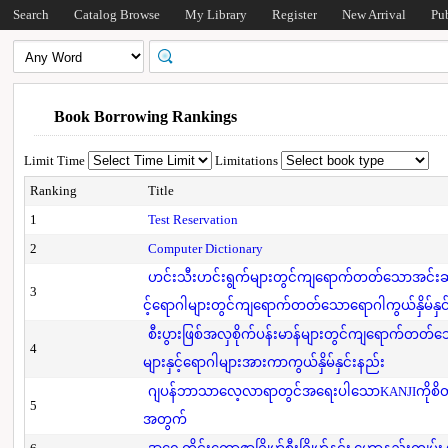
Search
Catalog Browse
My Library
Register
New Arrival
Pu
Book Borrowing Rankings
Limit Time
Limitations
Ranking
Title
1
Test Reservation
2
Computer Dictionary
ဟင်းသီးဟင်းရွက်များတွင်ကျရောက်တတ်သောအင်းဆက်
3
င့်ရောဂါများတွင်ကျရောက်တတ်သောရောဂါကွယ်နှိမ်နှင
စီးပွားဖြစ်အလှစိုက်ပန်းမာန်များတွင်ကျရောက်တတ
4
များနှင့်ရောဂါများအားကာကွယ်နှိမ်နှင်းနည်း
ဂျပန်ဘာသာလေ့လာရာတွင်အရေးပါသောKANJIကိုစိတ်
5
အတွက်