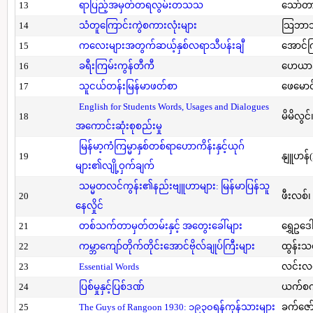
13
ရာပြည့်အမှတ်တရလွမ်းတသသ
သော်တ
14
သံတူကြောင်းကွဲစကားလုံးများ
သြဘာသ
15
ကလေးများအတွက်ဆယ့်နှစ်လရာသီပန်းချီ
အောင်က
16
ခရီးကြမ်းကွန်တီကီ
ဟေယာဒ
17
သူငယ်တန်းမြန်မာဖတ်စာ
ဖေမောင
English for Students Words, Usages and Dialogues
18
မိမိလွင
အကောင်းဆုံးစုစည်းမှု
မြန်မာ့ကံကြမ္မာနှစ်တစ်ရာဟောကိန်းနှင့်ယုဂ်
19
နျူဟန်
များ၏လျို့ဝှက်ချက်
သမ္မတလင်ကွန်း၏နည်းဗျူဟာများ: မြန်မာပြန်သူ
20
ဖီးလစ်၊
နေလှိုင်
21
တစ်သက်တာမှတ်တမ်းနှင့် အတွေးခေါ်များ
ရွှေဥဒေါ
22
ကမ္ဘာကျော်တိုက်တိုင်းအောင်ဗိုလ်ချုပ်ကြီးများ
ထွန်းသ
23
Essential Words
လင်းလင
24
ပြစ်မှုနှင့်ပြစ်ဒဏ်
ယက်စက
25
The Guys of Rangoon 1930: ၁၉၃၀ရန်ကုန်သားများ
ခက်ဇော