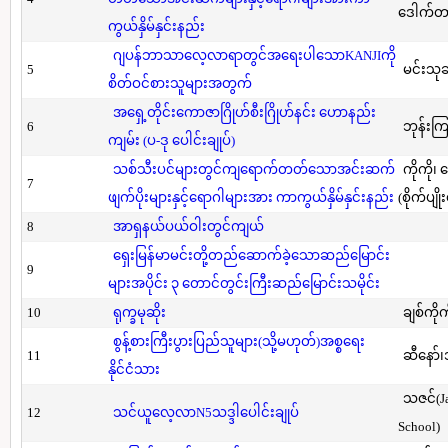
ဒေါက်တာ(
ကွယ်နှိမ်နှင်းနည်း
ဂျပန်ဘာသာလေ့လာရာတွင်အရေးပါသောKANJIကို
5
မင်းသု
စိတ်ဝင်စားသူများအတွက်
အရှေ့တိုင်းကောဇာဂြိုဟ်စီးဂြိုဟ်နင်း ဟောနည်း
6
ဘုန်းကြ
ကျမ်း (ပ-ဒု ပေါင်းချုပ်)
သစ်သီးပင်များတွင်ကျရောက်တတ်သောအင်းဆက်
ကိုကို၊
7
ဖျက်ပိုးများနှင့်ရောဂါများအား ကာကွယ်နှိမ်နှင်းနည်း
(စိုက်ပျို
8
အာရှနယ်ပယ်ဝါးတွင်ကျယ်
ရှေးမြန်မာမင်းတို့တည်ဆောက်ခဲ့သောဆည်မြောင်း
9
များအပိုင်း ၃ တောင်တွင်းကြီးဆည်မြောင်းသမိုင်း
10
ရုက္ခမုဆိုး
ချစ်ကိုက
စွန့်စားကြီးပွားပြည်သူများ(သို့မဟုတ်)အစ္စရေး
11
ဆီနော်၊
နိုင်ငံသား
သဇင်(Ja
12
သင်ယူလေ့လာN5သဒ္ဒါပေါင်းချုပ်
School)