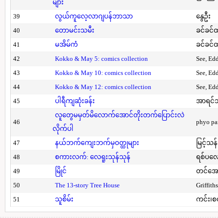
များ
39
လွယ်ကူလေ့လာဂျပန်ဘာသာ
နွေဦး
40
တောမင်းသမီး
ခင်ခင်ထ
41
မအိမ်ကံ
ခင်ခင်ထ
42
Kokko & May 5: comics collection
See, Ed
43
Kokko & May 10: comics collection
See, Ed
44
Kokko & May 12: comics collection
See, Ed
45
ပါရီကျဆုံးခန်း
အာရင်ဘ
လူတွေမမှတ်မိလောက်အောင်တိုးတက်ပြောင်းလဲ
46
phyo pa
လိုက်ပါ
47
နယ်ဘက်ကျေးဘက်မှဝတ္ထုများ
မြင့်သန်
48
စကားလက်: လေရူးသုန်သုန်
ရစ်ပလေ
49
မြိုင်
တင်အော
50
The 13-story Tree House
Griffith
51
သူစိမ်း
ကင်း၊စ