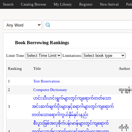
Search
Catalog Browse
My Library
Register
New Arrival
Pub
Book Borrowing Rankings
Limit Time
Limitations
Ranking
Title
Author
1
Test Reservation
2
Computer Dictionary
ထူးချွန်
ဟင်းသီးဟင်းရွက်များတွင်ကျရောက်တတ်သော
3
အင်းဆက်ဖျက်ပိုးများနှင့်ရောဂါများတွင်ကျရောက်
တတ်သောရောဂါကွယ်နှိမ်နှင်းနည်း
စီးပွားဖြစ်အလှစိုက်ပန်းမာန်များတွင်ကျရောက်
ကိုကို၊
4
တတ်သောအ်ငးဆက်များနှင့်ရောဂါများအားကာ