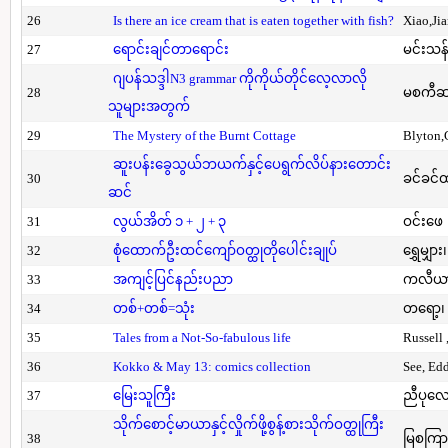
26
Is there an ice cream that is eaten together with fish?
Xiao,Ji
27
ရောင်းချင်တာရောင်း
မင်းသန်
ဂျပန်သဒ္ဒါN3 grammar ကိုကိုယ်တိုင်လေ့လာလို
28
မစကီဆ
သူများအတွက်
29
The Mystery of the Burnt Cottage
Blyton,
ဆူးပန်းခွေသွယ်ဘယက်နှင့်ပေရွက်လိပ်နားတောင်း
30
ခင်ခင်ထ
ဆင်
31
လွယ်အိတ် ၁ + ၂ + ၃
ဝင်းဖေ
32
စုံထောက်ဦးထင်ကျော်ဝတ္ထုတိုပေါင်းချုပ်
ရွှေမျှား၊
33
အကျင့်ပြင်နည်းပညာ
ကလီယား၊
34
တစ်+တစ်=သုံး
တရော့၊ 
35
Tales from a Not-So-fabulous life
Russell 
36
Kokko & May 13: comics collection
See, Ed
37
မြေးသူကြီး
ညီပုလေ
သိုက်စောင့်မာယာနှင့်လှိုက်ဖို့စွန့်စားသိုက်ဝတ္ထုကြီး
38
မြစကြာ