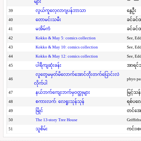
များ
39
လွယ်ကူလေ့လာဂျပန်ဘာသာ
နွေဦး
40
တောမင်းသမီး
ခင်ခင်ထ
41
မအိမ်ကံ
ခင်ခင်ထ
42
Kokko & May 5: comics collection
See, Ed
43
Kokko & May 10: comics collection
See, Ed
44
Kokko & May 12: comics collection
See, Ed
45
ပါရီကျဆုံးခန်း
အာရင်ဘ
လူတွေမမှတ်မိလောက်အောင်တိုးတက်ပြောင်းလဲ
46
phyo pa
လိုက်ပါ
47
နယ်ဘက်ကျေးဘက်မှဝတ္ထုများ
မြင့်သန်
48
စကားလက်: လေရူးသုန်သုန်
ရစ်ပလေ
49
မြိုင်
တင်အော
50
The 13-story Tree House
Griffith
51
သူစိမ်း
ကင်း၊စ