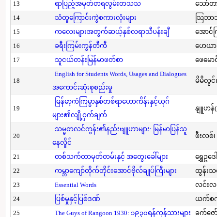
13
ရာပြည့်အမှတ်တရလွမ်းတသသ
သော်တ
14
သံတူကြောင်းကွဲစကားလုံးများ
သြဘာသ
15
ကလေးများအတွက်ဆယ့်နှစ်လရာသီပန်းချီ
အောင်က
16
ခရီးကြမ်းကွန်တီကီ
ဟေယာဒ
17
သူငယ်တန်းမြန်မာဖတ်စာ
ဖေမောင
English for Students Words, Usages and Dialogues
18
မိမိလွင
အကောင်းဆုံးစုစည်းမှု
မြန်မာ့ကံကြမ္မာနှစ်တစ်ရာဟောကိန်းနှင့်ယုဂ်
19
နျူဟန်
များ၏လျို့ဝှက်ချက်
သမ္မတလင်ကွန်း၏နည်းဗျူဟာများ: မြန်မာပြန်သူ
20
ဖီးလစ်၊
နေလှိုင်
21
တစ်သက်တာမှတ်တမ်းနှင့် အတွေးခေါ်များ
ရွှေဥဒေါ
22
ကမ္ဘာကျော်တိုက်တိုင်းအောင်ဗိုလ်ချုပ်ကြီးများ
ထွန်းသ
23
Essential Words
လင်းလင
24
ပြစ်မှုနှင့်ပြစ်ဒဏ်
ယက်စက
25
The Guys of Rangoon 1930: ၁၉၃၀ရန်ကုန်သားများ
ခက်ဇော