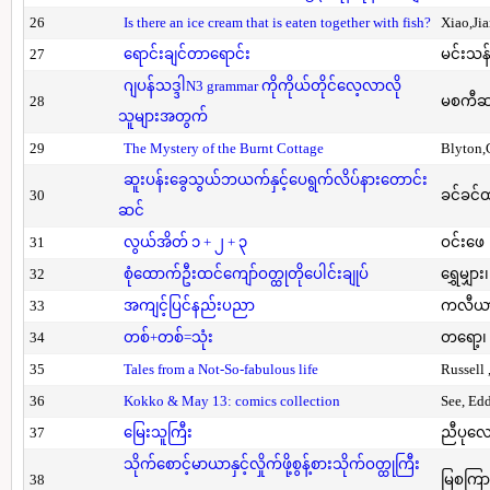
26
Is there an ice cream that is eaten together with fish?
Xiao,Ji
27
ရောင်းချင်တာရောင်း
မင်းသန်
ဂျပန်သဒ္ဒါN3 grammar ကိုကိုယ်တိုင်လေ့လာလို
28
မစကီဆ
သူများအတွက်
29
The Mystery of the Burnt Cottage
Blyton,
ဆူးပန်းခွေသွယ်ဘယက်နှင့်ပေရွက်လိပ်နားတောင်း
30
ခင်ခင်ထ
ဆင်
31
လွယ်အိတ် ၁ + ၂ + ၃
ဝင်းဖေ
32
စုံထောက်ဦးထင်ကျော်ဝတ္ထုတိုပေါင်းချုပ်
ရွှေမျှား၊
33
အကျင့်ပြင်နည်းပညာ
ကလီယား၊
34
တစ်+တစ်=သုံး
တရော့၊ 
35
Tales from a Not-So-fabulous life
Russell 
36
Kokko & May 13: comics collection
See, Ed
37
မြေးသူကြီး
ညီပုလေ
သိုက်စောင့်မာယာနှင့်လှိုက်ဖို့စွန့်စားသိုက်ဝတ္ထုကြီး
38
မြစကြာ