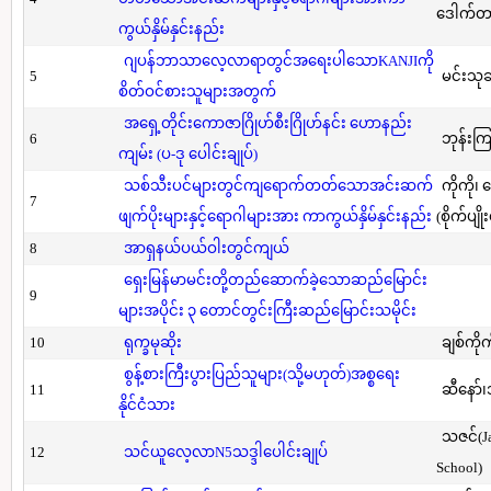
ဒေါက်တာ(
ကွယ်နှိမ်နှင်းနည်း
ဂျပန်ဘာသာလေ့လာရာတွင်အရေးပါသောKANJIကို
5
မင်းသု
စိတ်ဝင်စားသူများအတွက်
အရှေ့တိုင်းကောဇာဂြိုဟ်စီးဂြိုဟ်နင်း ဟောနည်း
6
ဘုန်းကြ
ကျမ်း (ပ-ဒု ပေါင်းချုပ်)
သစ်သီးပင်များတွင်ကျရောက်တတ်သောအင်းဆက်
ကိုကို၊
7
ဖျက်ပိုးများနှင့်ရောဂါများအား ကာကွယ်နှိမ်နှင်းနည်း
(စိုက်ပျို
8
အာရှနယ်ပယ်ဝါးတွင်ကျယ်
ရှေးမြန်မာမင်းတို့တည်ဆောက်ခဲ့သောဆည်မြောင်း
9
များအပိုင်း ၃ တောင်တွင်းကြီးဆည်မြောင်းသမိုင်း
10
ရုက္ခမုဆိုး
ချစ်ကိုက
စွန့်စားကြီးပွားပြည်သူများ(သို့မဟုတ်)အစ္စရေး
11
ဆီနော်၊
နိုင်ငံသား
သဇင်(Ja
12
သင်ယူလေ့လာN5သဒ္ဒါပေါင်းချုပ်
School)