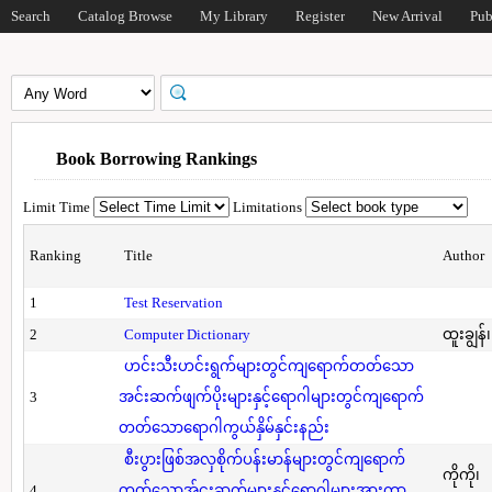
Search
Catalog Browse
My Library
Register
New Arrival
Pub
Book Borrowing Rankings
Limit Time
Limitations
Ranking
Title
Author
1
Test Reservation
2
Computer Dictionary
ထူးချွန်
ဟင်းသီးဟင်းရွက်များတွင်ကျရောက်တတ်သော
3
အင်းဆက်ဖျက်ပိုးများနှင့်ရောဂါများတွင်ကျရောက်
တတ်သောရောဂါကွယ်နှိမ်နှင်းနည်း
စီးပွားဖြစ်အလှစိုက်ပန်းမာန်များတွင်ကျရောက်
ကိုကို၊
4
တတ်သောအ်ငးဆက်များနှင့်ရောဂါများအားကာ