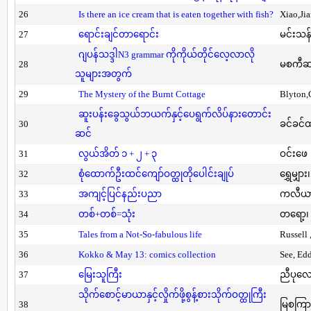
26
Is there an ice cream that is eaten together with fish?
Xiao,Ji
27
ရောင်းချင်တာရောင်း
မင်းသန်
ဂျပန်သဒ္ဒါN3 grammar ကိုကိုယ်တိုင်လေ့လာလို
28
မစကီဆ
သူများအတွက်
29
The Mystery of the Burnt Cottage
Blyton,
ဆူးပန်းခွေသွယ်ဘယက်နှင့်ပေရွက်လိပ်နားတောင်း
30
ခင်ခင်ထ
ဆင်
31
လွယ်အိတ် ၁ + ၂ + ၃
ဝင်းဖေ
32
စုံထောက်ဦးထင်ကျော်ဝတ္ထုတိုပေါင်းချုပ်
ရွှေမျှား၊
33
အကျင့်ပြင်နည်းပညာ
ကလီယား၊
34
တစ်+တစ်=သုံး
တရော့၊ 
35
Tales from a Not-So-fabulous life
Russell 
36
Kokko & May 13: comics collection
See, Ed
37
မြေးသူကြီး
ညီပုလေ
သိုက်စောင့်မာယာနှင့်လှိုက်ဖို့စွန့်စားသိုက်ဝတ္ထုကြီး
38
မြစကြာ