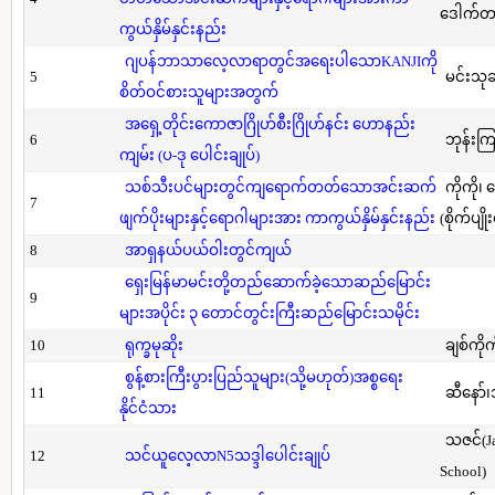
ဒေါက်တာ(
ကွယ်နှိမ်နှင်းနည်း
ဂျပန်ဘာသာလေ့လာရာတွင်အရေးပါသောKANJIကို
5
မင်းသု
စိတ်ဝင်စားသူများအတွက်
အရှေ့တိုင်းကောဇာဂြိုဟ်စီးဂြိုဟ်နင်း ဟောနည်း
6
ဘုန်းကြ
ကျမ်း (ပ-ဒု ပေါင်းချုပ်)
သစ်သီးပင်များတွင်ကျရောက်တတ်သောအင်းဆက်
ကိုကို၊
7
ဖျက်ပိုးများနှင့်ရောဂါများအား ကာကွယ်နှိမ်နှင်းနည်း
(စိုက်ပျို
8
အာရှနယ်ပယ်ဝါးတွင်ကျယ်
ရှေးမြန်မာမင်းတို့တည်ဆောက်ခဲ့သောဆည်မြောင်း
9
များအပိုင်း ၃ တောင်တွင်းကြီးဆည်မြောင်းသမိုင်း
10
ရုက္ခမုဆိုး
ချစ်ကိုက
စွန့်စားကြီးပွားပြည်သူများ(သို့မဟုတ်)အစ္စရေး
11
ဆီနော်၊
နိုင်ငံသား
သဇင်(Ja
12
သင်ယူလေ့လာN5သဒ္ဒါပေါင်းချုပ်
School)