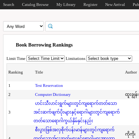
Search
Catalog Browse
My Library
Register
New Arrival
Pub
Book Borrowing Rankings
Limit Time
Limitations
Ranking
Title
Author
1
Test Reservation
2
Computer Dictionary
ထူးချွန်
ဟင်းသီးဟင်းရွက်များတွင်ကျရောက်တတ်သော
3
အင်းဆက်ဖျက်ပိုးများနှင့်ရောဂါများတွင်ကျရောက်
တတ်သောရောဂါကွယ်နှိမ်နှင်းနည်း
စီးပွားဖြစ်အလှစိုက်ပန်းမာန်များတွင်ကျရောက်
ကိုကို၊
4
တတ်သောအ်ငးဆက်များနှင့်ရောဂါများအားကာ