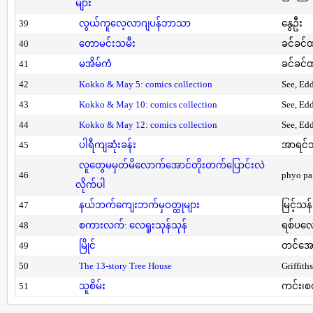
များ
39
လွယ်ကူလေ့လာဂျပန်ဘာသာ
နွေဦး
40
တောမင်းသမီး
ခင်ခင်ထ
41
မအိမ်ကံ
ခင်ခင်ထ
42
Kokko & May 5: comics collection
See, Ed
43
Kokko & May 10: comics collection
See, Ed
44
Kokko & May 12: comics collection
See, Ed
45
ပါရီကျဆုံးခန်း
အာရင်ဘ
လူတွေမမှတ်မိလောက်အောင်တိုးတက်ပြောင်းလဲ
46
phyo pa
လိုက်ပါ
47
နယ်ဘက်ကျေးဘက်မှဝတ္ထုများ
မြင့်သန်
48
စကားလက်: လေရူးသုန်သုန်
ရစ်ပလေ
49
မြိုင်
တင်အော
50
The 13-story Tree House
Griffith
51
သူစိမ်း
ကင်း၊စ