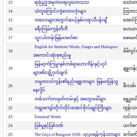
13
ရာပြည့်အမှတ်တရလွမ်းတသသ
သော်တ
14
သံတူကြောင်းကွဲစကားလုံးများ
သြဘာသ
15
ကလေးများအတွက်ဆယ့်နှစ်လရာသီပန်းချီ
အောင်က
16
ခရီးကြမ်းကွန်တီကီ
ဟေယာဒ
17
သူငယ်တန်းမြန်မာဖတ်စာ
ဖေမောင
English for Students Words, Usages and Dialogues
18
မိမိလွင
အကောင်းဆုံးစုစည်းမှု
မြန်မာ့ကံကြမ္မာနှစ်တစ်ရာဟောကိန်းနှင့်ယုဂ်
19
နျူဟန်
များ၏လျို့ဝှက်ချက်
သမ္မတလင်ကွန်း၏နည်းဗျူဟာများ: မြန်မာပြန်သူ
20
ဖီးလစ်၊
နေလှိုင်
21
တစ်သက်တာမှတ်တမ်းနှင့် အတွေးခေါ်များ
ရွှေဥဒေါ
22
ကမ္ဘာကျော်တိုက်တိုင်းအောင်ဗိုလ်ချုပ်ကြီးများ
ထွန်းသ
23
Essential Words
လင်းလင
24
ပြစ်မှုနှင့်ပြစ်ဒဏ်
ယက်စက
25
The Guys of Rangoon 1930: ၁၉၃၀ရန်ကုန်သားများ
ခက်ဇော