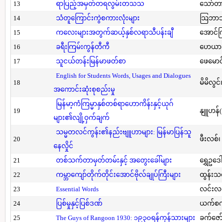
13
ရာပြည့်အမှတ်တရလွမ်းတသသ
သော်တ
14
သံတူကြောင်းကွဲစကားလုံးများ
သြဘာသ
15
ကလေးများအတွက်ဆယ့်နှစ်လရာသီပန်းချီ
အောင်က
16
ခရီးကြမ်းကွန်တီကီ
ဟေယာဒ
17
သူငယ်တန်းမြန်မာဖတ်စာ
ဖေမောင
English for Students Words, Usages and Dialogues
18
မိမိလွင
အကောင်းဆုံးစုစည်းမှု
မြန်မာ့ကံကြမ္မာနှစ်တစ်ရာဟောကိန်းနှင့်ယုဂ်
19
နျူဟန်
များ၏လျို့ဝှက်ချက်
သမ္မတလင်ကွန်း၏နည်းဗျူဟာများ: မြန်မာပြန်သူ
20
ဖီးလစ်၊
နေလှိုင်
21
တစ်သက်တာမှတ်တမ်းနှင့် အတွေးခေါ်များ
ရွှေဥဒေါ
22
ကမ္ဘာကျော်တိုက်တိုင်းအောင်ဗိုလ်ချုပ်ကြီးများ
ထွန်းသ
23
Essential Words
လင်းလင
24
ပြစ်မှုနှင့်ပြစ်ဒဏ်
ယက်စက
25
The Guys of Rangoon 1930: ၁၉၃၀ရန်ကုန်သားများ
ခက်ဇော