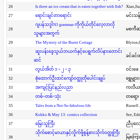
26
Is there an ice cream that is eaten together with fish?
Xiao,Ji
27
ရောင်းချင်တာရောင်း
မင်းသန်
ဂျပန်သဒ္ဒါN3 grammar ကိုကိုယ်တိုင်လေ့လာလို
28
မစကီဆ
သူများအတွက်
29
The Mystery of the Burnt Cottage
Blyton,
ဆူးပန်းခွေသွယ်ဘယက်နှင့်ပေရွက်လိပ်နားတောင်း
30
ခင်ခင်ထ
ဆင်
31
လွယ်အိတ် ၁ + ၂ + ၃
ဝင်းဖေ
32
စုံထောက်ဦးထင်ကျော်ဝတ္ထုတိုပေါင်းချုပ်
ရွှေမျှား၊
33
အကျင့်ပြင်နည်းပညာ
ကလီယား၊
34
တစ်+တစ်=သုံး
တရော့၊ 
35
Tales from a Not-So-fabulous life
Russell 
36
Kokko & May 13: comics collection
See, Ed
37
မြေးသူကြီး
ညီပုလေ
သိုက်စောင့်မာယာနှင့်လှိုက်ဖို့စွန့်စားသိုက်ဝတ္ထုကြီး
38
မြစကြာ