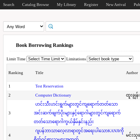
Search
Catalog Browse
My Library
Register
New Arrival
Pub
Book Borrowing Rankings
Limit Time
Limitations
Ranking
Title
Author
1
Test Reservation
2
Computer Dictionary
ထူးချွန်
ဟင်းသီးဟင်းရွက်များတွင်ကျရောက်တတ်သော
3
အင်းဆက်ဖျက်ပိုးများနှင့်ရောဂါများတွင်ကျရောက်
တတ်သောရောဂါကွယ်နှိမ်နှင်းနည်း
ဂျပန်ဘာသာလေ့လာရာတွင်အရေးပါသောKANJIကို
4
မင်းသု
စိတ်ဝင်စားသူများအတွက်