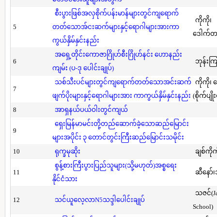
စီးပွားဖြစ်အလှစိုက်ပန်းမာန်များတွင်ကျရောက်
ကိုကို၊
5
တတ်သောအ်ငးဆက်များနှင့်ရောဂါများအားကာ
ဒေါက်တာ(
ကွယ်နှိမ်နှင်းနည်း
အရှေ့တိုင်းကောဇာဂြိုဟ်စီးဂြိုဟ်နင်း ဟောနည်း
6
ဘုန်းကြ
ကျမ်း (ပ-ဒု ပေါင်းချုပ်)
သစ်သီးပင်များတွင်ကျရောက်တတ်သောအင်းဆက်
ကိုကို၊
7
ဖျက်ပိုးများနှင့်ရောဂါများအား ကာကွယ်နှိမ်နှင်းနည်း
(စိုက်ပျို
8
အာရှနယ်ပယ်ဝါးတွင်ကျယ်
ရှေးမြန်မာမင်းတို့တည်ဆောက်ခဲ့သောဆည်မြောင်း
9
များအပိုင်း ၃ တောင်တွင်းကြီးဆည်မြောင်းသမိုင်း
10
ရုက္ခမုဆိုး
ချစ်ကိုက
စွန့်စားကြီးပွားပြည်သူများ(သို့မဟုတ်)အစ္စရေး
11
ဆီနော်၊
နိုင်ငံသား
သဇင်(Ja
12
သင်ယူလေ့လာN5သဒ္ဒါပေါင်းချုပ်
School)