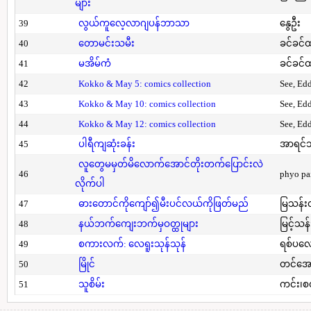
များ
39
လွယ်ကူလေ့လာဂျပန်ဘာသာ
နွေဦး
40
တောမင်းသမီး
ခင်ခင်ထ
41
မအိမ်ကံ
ခင်ခင်ထ
42
Kokko & May 5: comics collection
See, Ed
43
Kokko & May 10: comics collection
See, Ed
44
Kokko & May 12: comics collection
See, Ed
45
ပါရီကျဆုံးခန်း
အာရင်ဘ
လူတွေမမှတ်မိလောက်အောင်တိုးတက်ပြောင်းလဲ
46
phyo pa
လိုက်ပါ
47
ဓားတောင်ကိုကျော်၍မီးပင်လယ်ကိုဖြတ်မည်
မြသန်းတ
48
နယ်ဘက်ကျေးဘက်မှဝတ္ထုများ
မြင့်သန်
49
စကားလက်: လေရူးသုန်သုန်
ရစ်ပလေ
50
မြိုင်
တင်အော
51
သူစိမ်း
ကင်း၊စ