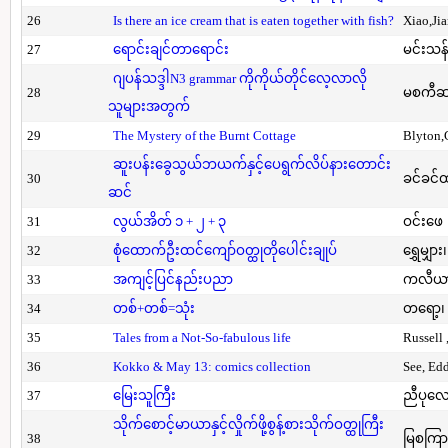
26
Is there an ice cream that is eaten together with fish?
Xiao,Ji
27
ရောင်းချင်တာရောင်း
မင်းသန်
ဂျပန်သဒ္ဒါN3 grammar ကိုကိုယ်တိုင်လေ့လာလို
28
မစကီဆ
သူများအတွက်
29
The Mystery of the Burnt Cottage
Blyton,
ဆူးပန်းခွေသွယ်ဘယက်နှင့်ပေရွက်လိပ်နားတောင်း
30
ခင်ခင်ထ
ဆင်
31
လွယ်အိတ် ၁ + ၂ + ၃
ဝင်းဖေ
32
စုံထောက်ဦးထင်ကျော်ဝတ္ထုတိုပေါင်းချုပ်
ရွှေမျှား၊
33
အကျင့်ပြင်နည်းပညာ
ကလီယား၊
34
တစ်+တစ်=သုံး
တရော့၊ 
35
Tales from a Not-So-fabulous life
Russell 
36
Kokko & May 13: comics collection
See, Ed
37
မြေးသူကြီး
ညီပုလေ
သိုက်စောင့်မာယာနှင့်လှိုက်ဖို့စွန့်စားသိုက်ဝတ္ထုကြီး
38
မြစကြာ