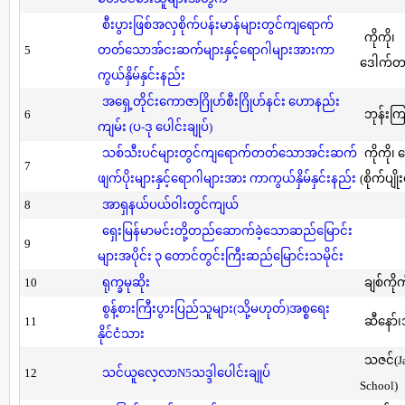
စီးပွားဖြစ်အလှစိုက်ပန်းမာန်များတွင်ကျရောက်
ကိုကို၊
5
တတ်သောအ်ငးဆက်များနှင့်ရောဂါများအားကာ
ဒေါက်တာ(
ကွယ်နှိမ်နှင်းနည်း
အရှေ့တိုင်းကောဇာဂြိုဟ်စီးဂြိုဟ်နင်း ဟောနည်း
6
ဘုန်းကြ
ကျမ်း (ပ-ဒု ပေါင်းချုပ်)
သစ်သီးပင်များတွင်ကျရောက်တတ်သောအင်းဆက်
ကိုကို၊
7
ဖျက်ပိုးများနှင့်ရောဂါများအား ကာကွယ်နှိမ်နှင်းနည်း
(စိုက်ပျို
8
အာရှနယ်ပယ်ဝါးတွင်ကျယ်
ရှေးမြန်မာမင်းတို့တည်ဆောက်ခဲ့သောဆည်မြောင်း
9
များအပိုင်း ၃ တောင်တွင်းကြီးဆည်မြောင်းသမိုင်း
10
ရုက္ခမုဆိုး
ချစ်ကိုက
စွန့်စားကြီးပွားပြည်သူများ(သို့မဟုတ်)အစ္စရေး
11
ဆီနော်၊
နိုင်ငံသား
သဇင်(Ja
12
သင်ယူလေ့လာN5သဒ္ဒါပေါင်းချုပ်
School)