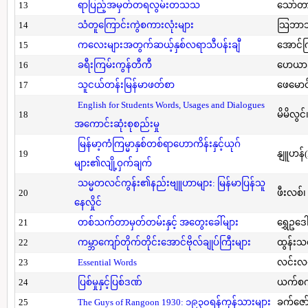
13
ရာပြည့်အမှတ်တရလွမ်းတသသ
သော်တ
14
သံတူကြောင်းကွဲစကားလုံးများ
သြဘာသ
15
ကလေးများအတွက်ဆယ့်နှစ်လရာသီပန်းချီ
အောင်က
16
ခရီးကြမ်းကွန်တီကီ
ဟေယာဒ
17
သူငယ်တန်းမြန်မာဖတ်စာ
ဖေမောင
English for Students Words, Usages and Dialogues
18
မိမိလွင
အကောင်းဆုံးစုစည်းမှု
မြန်မာ့ကံကြမ္မာနှစ်တစ်ရာဟောကိန်းနှင့်ယုဂ်
19
နျူဟန်
များ၏လျို့ဝှက်ချက်
သမ္မတလင်ကွန်း၏နည်းဗျူဟာများ: မြန်မာပြန်သူ
20
ဖီးလစ်၊
နေလှိုင်
21
တစ်သက်တာမှတ်တမ်းနှင့် အတွေးခေါ်များ
ရွှေဥဒေါ
22
ကမ္ဘာကျော်တိုက်တိုင်းအောင်ဗိုလ်ချုပ်ကြီးများ
ထွန်းသ
23
Essential Words
လင်းလင
24
ပြစ်မှုနှင့်ပြစ်ဒဏ်
ယက်စက
25
The Guys of Rangoon 1930: ၁၉၃၀ရန်ကုန်သားများ
ခက်ဇော