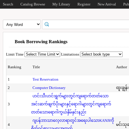
Search
Catalog Browse
My Library
Register
New Arrival
Pub
Book Borrowing Rankings
Limit Time
Limitations
Ranking
Title
Author
1
Test Reservation
2
Computer Dictionary
ထူးချွန်
ဟင်းသီးဟင်းရွက်များတွင်ကျရောက်တတ်သော
3
အင်းဆက်ဖျက်ပိုးများနှင့်ရောဂါများတွင်ကျရောက်
တတ်သောရောဂါကွယ်နှိမ်နှင်းနည်း
ဂျပန်ဘာသာလေ့လာရာတွင်အရေးပါသောKANJIကို
4
မင်းသု
စိတ်ဝင်စားသူများအတွက်