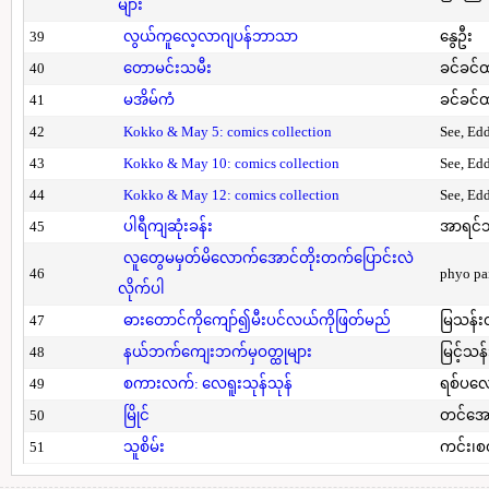
များ
39
လွယ်ကူလေ့လာဂျပန်ဘာသာ
နွေဦး
40
တောမင်းသမီး
ခင်ခင်ထ
41
မအိမ်ကံ
ခင်ခင်ထ
42
Kokko & May 5: comics collection
See, Ed
43
Kokko & May 10: comics collection
See, Ed
44
Kokko & May 12: comics collection
See, Ed
45
ပါရီကျဆုံးခန်း
အာရင်ဘ
လူတွေမမှတ်မိလောက်အောင်တိုးတက်ပြောင်းလဲ
46
phyo pa
လိုက်ပါ
47
ဓားတောင်ကိုကျော်၍မီးပင်လယ်ကိုဖြတ်မည်
မြသန်းတ
48
နယ်ဘက်ကျေးဘက်မှဝတ္ထုများ
မြင့်သန်
49
စကားလက်: လေရူးသုန်သုန်
ရစ်ပလေ
50
မြိုင်
တင်အော
51
သူစိမ်း
ကင်း၊စ