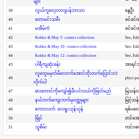
များ
39
လွယ်ကူလေ့လာဂျပန်ဘာသာ
နွေဦး
40
တောမင်းသမီး
ခင်ခင်ထ
41
မအိမ်ကံ
ခင်ခင်ထ
42
Kokko & May 5: comics collection
See, Ed
43
Kokko & May 10: comics collection
See, Ed
44
Kokko & May 12: comics collection
See, Ed
45
ပါရီကျဆုံးခန်း
အာရင်ဘ
လူတွေမမှတ်မိလောက်အောင်တိုးတက်ပြောင်းလဲ
46
phyo pa
လိုက်ပါ
47
ဓားတောင်ကိုကျော်၍မီးပင်လယ်ကိုဖြတ်မည်
မြသန်းတ
48
နယ်ဘက်ကျေးဘက်မှဝတ္ထုများ
မြင့်သန်
49
စကားလက်: လေရူးသုန်သုန်
ရစ်ပလေ
50
မြိုင်
တင်အော
51
သူစိမ်း
ကင်း၊စ