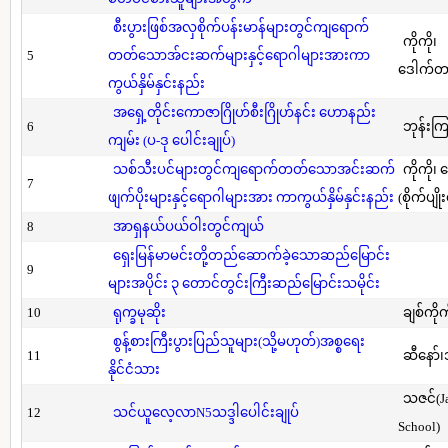
စီးပွားဖြစ်အလှစိုက်ပန်းမာန်များတွင်ကျရောက်
ကိုကို၊
5
တတ်သောအ်ငးဆက်များနှင့်ရောဂါများအားကာ
ဒေါက်တာ(
ကွယ်နှိမ်နှင်းနည်း
အရှေ့တိုင်းကောဇာဂြိုဟ်စီးဂြိုဟ်နင်း ဟောနည်း
6
ဘုန်းကြ
ကျမ်း (ပ-ဒု ပေါင်းချုပ်)
သစ်သီးပင်များတွင်ကျရောက်တတ်သောအင်းဆက်
ကိုကို၊
7
ဖျက်ပိုးများနှင့်ရောဂါများအား ကာကွယ်နှိမ်နှင်းနည်း
(စိုက်ပျို
8
အာရှနယ်ပယ်ဝါးတွင်ကျယ်
ရှေးမြန်မာမင်းတို့တည်ဆောက်ခဲ့သောဆည်မြောင်း
9
များအပိုင်း ၃ တောင်တွင်းကြီးဆည်မြောင်းသမိုင်း
10
ရုက္ခမုဆိုး
ချစ်ကိုက
စွန့်စားကြီးပွားပြည်သူများ(သို့မဟုတ်)အစ္စရေး
11
ဆီနော်၊
နိုင်ငံသား
သဇင်(Ja
12
သင်ယူလေ့လာN5သဒ္ဒါပေါင်းချုပ်
School)