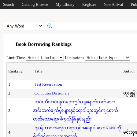
Search
Catalog Browse
My Library
Register
New Arrival
Pub
Book Borrowing Rankings
Limit Time
Limitations
Ranking
Title
Author
1
Test Reservation
2
Computer Dictionary
ထူးချွန်
ဟင်းသီးဟင်းရွက်များတွင်ကျရောက်တတ်သော
3
အင်းဆက်ဖျက်ပိုးများနှင့်ရောဂါများတွင်ကျရောက်
တတ်သောရောဂါကွယ်နှိမ်နှင်းနည်း
ဂျပန်ဘာသာလေ့လာရာတွင်အရေးပါသောKANJIကို
4
မင်းသု
စိတ်ဝင်စားသူများအတွက်