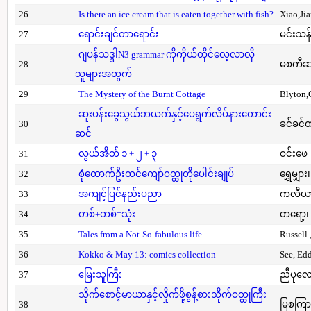
26
Is there an ice cream that is eaten together with fish?
Xiao,Ji
27
ရောင်းချင်တာရောင်း
မင်းသန်
ဂျပန်သဒ္ဒါN3 grammar ကိုကိုယ်တိုင်လေ့လာလို
28
မစကီဆ
သူများအတွက်
29
The Mystery of the Burnt Cottage
Blyton,
ဆူးပန်းခွေသွယ်ဘယက်နှင့်ပေရွက်လိပ်နားတောင်း
30
ခင်ခင်ထ
ဆင်
31
လွယ်အိတ် ၁ + ၂ + ၃
ဝင်းဖေ
32
စုံထောက်ဦးထင်ကျော်ဝတ္ထုတိုပေါင်းချုပ်
ရွှေမျှား၊
33
အကျင့်ပြင်နည်းပညာ
ကလီယား၊
34
တစ်+တစ်=သုံး
တရော့၊ 
35
Tales from a Not-So-fabulous life
Russell 
36
Kokko & May 13: comics collection
See, Ed
37
မြေးသူကြီး
ညီပုလေ
သိုက်စောင့်မာယာနှင့်လှိုက်ဖို့စွန့်စားသိုက်ဝတ္ထုကြီး
38
မြစကြာ