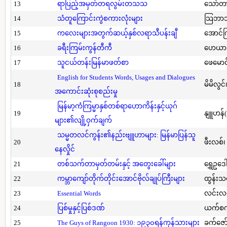
13
ရာပြည့်အမှတ်တရလွမ်းတသသ
သော်တ
14
သံတူကြောင်းကွဲစကားလုံးများ
သြဘာသ
15
ကလေးများအတွက်ဆယ့်နှစ်လရာသီပန်းချီ
အောင်က
16
ခရီးကြမ်းကွန်တီကီ
ဟေယာဒ
17
သူငယ်တန်းမြန်မာဖတ်စာ
ဖေမောင
English for Students Words, Usages and Dialogues
18
မိမိလွင
အကောင်းဆုံးစုစည်းမှု
မြန်မာ့ကံကြမ္မာနှစ်တစ်ရာဟောကိန်းနှင့်ယုဂ်
19
နျူဟန်
များ၏လျို့ဝှက်ချက်
သမ္မတလင်ကွန်း၏နည်းဗျူဟာများ: မြန်မာပြန်သူ
20
ဖီးလစ်၊
နေလှိုင်
21
တစ်သက်တာမှတ်တမ်းနှင့် အတွေးခေါ်များ
ရွှေဥဒေါ
22
ကမ္ဘာကျော်တိုက်တိုင်းအောင်ဗိုလ်ချုပ်ကြီးများ
ထွန်းသ
23
Essential Words
လင်းလင
24
ပြစ်မှုနှင့်ပြစ်ဒဏ်
ယက်စက
25
The Guys of Rangoon 1930: ၁၉၃၀ရန်ကုန်သားများ
ခက်ဇော