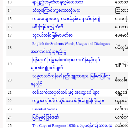
13
ရာပြည့်အမှတ်တရလွမ်းတသသ
သော်တ
14
သံတူကြောင်းကွဲစကားလုံးများ
သြဘာသ
15
ကလေးများအတွက်ဆယ့်နှစ်လရာသီပန်းချီ
အောင်က
16
ခရီးကြမ်းကွန်တီကီ
ဟေယာဒ
17
သူငယ်တန်းမြန်မာဖတ်စာ
ဖေမောင
English for Students Words, Usages and Dialogues
18
မိမိလွင
အကောင်းဆုံးစုစည်းမှု
မြန်မာ့ကံကြမ္မာနှစ်တစ်ရာဟောကိန်းနှင့်ယုဂ်
19
နျူဟန်
များ၏လျို့ဝှက်ချက်
သမ္မတလင်ကွန်း၏နည်းဗျူဟာများ: မြန်မာပြန်သူ
20
ဖီးလစ်၊
နေလှိုင်
21
တစ်သက်တာမှတ်တမ်းနှင့် အတွေးခေါ်များ
ရွှေဥဒေါ
22
ကမ္ဘာကျော်တိုက်တိုင်းအောင်ဗိုလ်ချုပ်ကြီးများ
ထွန်းသ
23
Essential Words
လင်းလင
24
ပြစ်မှုနှင့်ပြစ်ဒဏ်
ယက်စက
25
The Guys of Rangoon 1930: ၁၉၃၀ရန်ကုန်သားများ
ခက်ဇော