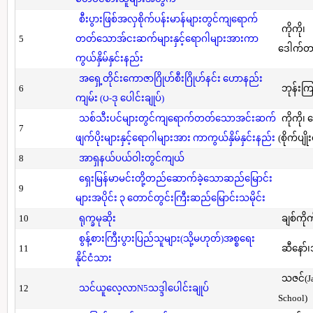
စီးပွားဖြစ်အလှစိုက်ပန်းမာန်များတွင်ကျရောက်
ကိုကို၊
5
တတ်သောအ်ငးဆက်များနှင့်ရောဂါများအားကာ
ဒေါက်တာ(
ကွယ်နှိမ်နှင်းနည်း
အရှေ့တိုင်းကောဇာဂြိုဟ်စီးဂြိုဟ်နင်း ဟောနည်း
6
ဘုန်းကြ
ကျမ်း (ပ-ဒု ပေါင်းချုပ်)
သစ်သီးပင်များတွင်ကျရောက်တတ်သောအင်းဆက်
ကိုကို၊
7
ဖျက်ပိုးများနှင့်ရောဂါများအား ကာကွယ်နှိမ်နှင်းနည်း
(စိုက်ပျို
8
အာရှနယ်ပယ်ဝါးတွင်ကျယ်
ရှေးမြန်မာမင်းတို့တည်ဆောက်ခဲ့သောဆည်မြောင်း
9
များအပိုင်း ၃ တောင်တွင်းကြီးဆည်မြောင်းသမိုင်း
10
ရုက္ခမုဆိုး
ချစ်ကိုက
စွန့်စားကြီးပွားပြည်သူများ(သို့မဟုတ်)အစ္စရေး
11
ဆီနော်၊
နိုင်ငံသား
သဇင်(Ja
12
သင်ယူလေ့လာN5သဒ္ဒါပေါင်းချုပ်
School)