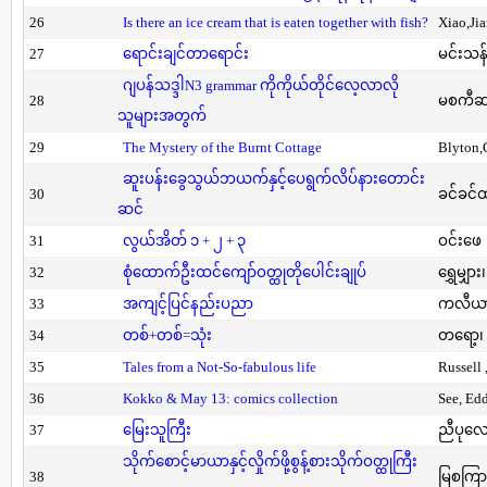
26
Is there an ice cream that is eaten together with fish?
Xiao,Ji
27
ရောင်းချင်တာရောင်း
မင်းသန်
ဂျပန်သဒ္ဒါN3 grammar ကိုကိုယ်တိုင်လေ့လာလို
28
မစကီဆ
သူများအတွက်
29
The Mystery of the Burnt Cottage
Blyton,
ဆူးပန်းခွေသွယ်ဘယက်နှင့်ပေရွက်လိပ်နားတောင်း
30
ခင်ခင်ထ
ဆင်
31
လွယ်အိတ် ၁ + ၂ + ၃
ဝင်းဖေ
32
စုံထောက်ဦးထင်ကျော်ဝတ္ထုတိုပေါင်းချုပ်
ရွှေမျှား၊
33
အကျင့်ပြင်နည်းပညာ
ကလီယား၊
34
တစ်+တစ်=သုံး
တရော့၊ 
35
Tales from a Not-So-fabulous life
Russell 
36
Kokko & May 13: comics collection
See, Ed
37
မြေးသူကြီး
ညီပုလေ
သိုက်စောင့်မာယာနှင့်လှိုက်ဖို့စွန့်စားသိုက်ဝတ္ထုကြီး
38
မြစကြာ