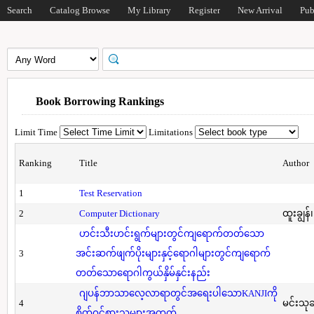
Search
Catalog Browse
My Library
Register
New Arrival
Pub
Book Borrowing Rankings
Limit Time
Limitations
Ranking
Title
Author
1
Test Reservation
2
Computer Dictionary
ထူးချွန်
ဟင်းသီးဟင်းရွက်များတွင်ကျရောက်တတ်သော
3
အင်းဆက်ဖျက်ပိုးများနှင့်ရောဂါများတွင်ကျရောက်
တတ်သောရောဂါကွယ်နှိမ်နှင်းနည်း
ဂျပန်ဘာသာလေ့လာရာတွင်အရေးပါသောKANJIကို
4
မင်းသု
စိတ်ဝင်စားသူများအတွက်