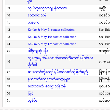
များ
39
လွယ်ကူလေ့လာဂျပန်ဘာသာ
နွေဦး
40
တောမင်းသမီး
ခင်ခင်ထ
41
မအိမ်ကံ
ခင်ခင်ထ
42
Kokko & May 5: comics collection
See, Ed
43
Kokko & May 10: comics collection
See, Ed
44
Kokko & May 12: comics collection
See, Ed
45
ပါရီကျဆုံးခန်း
အာရင်ဘ
လူတွေမမှတ်မိလောက်အောင်တိုးတက်ပြောင်းလဲ
46
phyo pa
လိုက်ပါ
47
ဓားတောင်ကိုကျော်၍မီးပင်လယ်ကိုဖြတ်မည်
မြသန်းတ
48
နယ်ဘက်ကျေးဘက်မှဝတ္ထုများ
မြင့်သန်
49
စကားလက်: လေရူးသုန်သုန်
ရစ်ပလေ
50
မြိုင်
တင်အော
51
သူစိမ်း
ကင်း၊စ