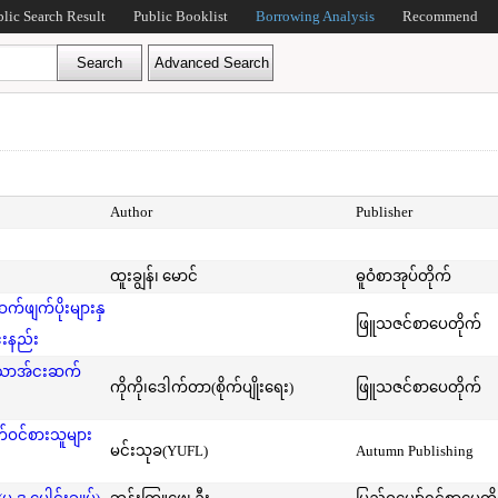
blic Search Result
Public Booklist
Borrowing Analysis
Recommend
Author
Publisher
ထူးချွန်၊ မောင်
ဓူဝံစာအုပ်တိုက်
ဖျက်ပိုးများနှ
ဖြူသဇင်စာပေတိုက်
်းနည်း
်သောအ်ငးဆက်
ကိုကို၊ဒေါက်တာ(စိုက်ပျိုးရေး)
ဖြူသဇင်စာပေတိုက်
ဝင်စားသူများ
မင်းသုခ(YUFL)
Autumn Publishing