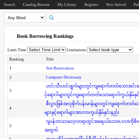
Search
Catalog Browse
My Library
Register
New Arrival
Pu
Book Borrowing Rankings
Limit Time
Limitations
Ranking
Title
1
Test Reservation
2
Computer Dictionary
ဟင်းသီးဟင်းရွက်များတွင်ကျရောက်တတ်သောအင်းဆက်
3
င့်ရောဂါများတွင်ကျရောက်တတ်သောရောဂါကွယ်နှိမ်နှင
စီးပွားဖြစ်အလှစိုက်ပန်းမာန်များတွင်ကျရောက်တတ
4
များနှင့်ရောဂါများအားကာကွယ်နှိမ်နှင်းနည်း
ဂျပန်ဘာသာလေ့လာရာတွင်အရေးပါသောKANJIကိုစိတ်
5
အတွက်