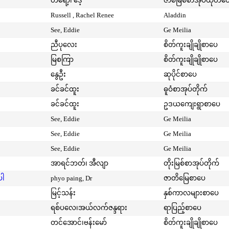
တရော့၊ ဒေ့
ဇာစ်မြစ်စာအုပ်ထုတ်ဝ
Russell , Rachel Renee
Aladdin
See, Eddie
Ge Meilia
ညီပုလေး
စိတ်ကူးချိုချိုစာပေ
မြစကြာ
စိတ်ကူးချိုချိုစာပေ
နွေဦး
ဆုပိုင်စာပေ
ခင်ခင်ထူး
ဓူဝံစာအုပ်တိုက်
ခင်ခင်ထူး
ဥဒယကျေးရွာစာပေ
See, Eddie
Ge Meilia
See, Eddie
Ge Meilia
See, Eddie
Ge Meilia
အာရင်ဘတ်၊ အီလျာ
တိုးမြစ်စာအုပ်တိုက်
ပါ
phyo paing, Dr
ဇာတိမြေစာပေ
မြင့်သန်း
နှစ်ကာလများစာပေ
ရစ်ပလေ၊အယ်လက်ဇန္ဒရား
ရာပြည့်စာပေ
တင်အောင်၊ဗန်းမော်
စိတ်ကူးချိုချိုစာပေ