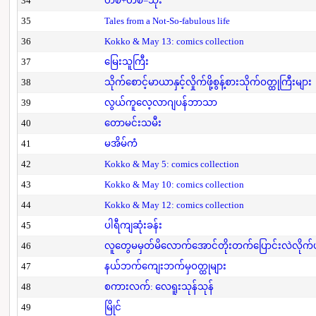
34
တစ်+တစ်=သုံး
35
Tales from a Not-So-fabulous life
36
Kokko & May 13: comics collection
37
မြေးသူကြီး
38
သိုက်စောင့်မာယာနှင့်လှိုက်ဖို့စွန့်စားသိုက်ဝတ္ထုကြီးများ
39
လွယ်ကူလေ့လာဂျပန်ဘာသာ
40
တောမင်းသမီး
41
မအိမ်ကံ
42
Kokko & May 5: comics collection
43
Kokko & May 10: comics collection
44
Kokko & May 12: comics collection
45
ပါရီကျဆုံးခန်း
46
လူတွေမမှတ်မိလောက်အောင်တိုးတက်ပြောင်းလဲလိုက်
47
နယ်ဘက်ကျေးဘက်မှဝတ္ထုများ
48
စကားလက်: လေရူးသုန်သုန်
49
မြိုင်