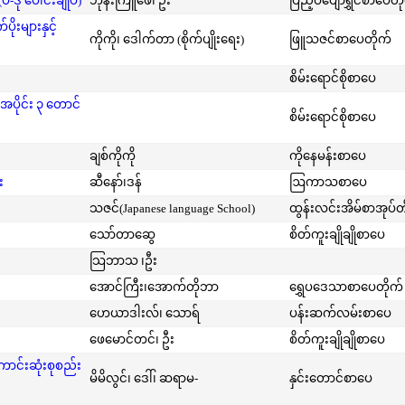
-ဒု ပေါင်းချုပ်)
ဘုန်းကြူဖေ၊ ဦး
ပြည့်ဝပျော်ရွှင်စာပေတိ
းများနှင့်
ကိုကို၊ ဒေါက်တာ (စိုက်ပျိုးရေး)
ဖြူသဇင်စာပေတိုက်
စိမ်းရောင်စိုစာပေ
အပိုင်း ၃ တောင်
စိမ်းရောင်စိုစာပေ
ချစ်ကိုကို
ကိုနေမန်းစာပေ
း
ဆီနော်၊ဒန်
ဩကာသစာပေ
သဇင်(Japanese language School)
ထွန်းလင်းအိမ်စာအုပ်တ
သော်တာဆွေ
စိတ်ကူးချိုချိုစာပေ
သြဘာသ ၊ဦး
အောင်ကြီး၊အောက်တိုဘာ
ရွှေပဒေသာစာပေတိုက်
ဟေယာဒါးလ်၊ သောရ်
ပန်းဆက်လမ်းစာပေ
ဖေမောင်တင်၊ ဦး
စိတ်ကူးချိုချိုစာပေ
ကောင်းဆုံးစုစည်း
မိမိလွင်၊ ဒေါ်၊ ဆရာမ-
နှင်းတောင်စာပေ