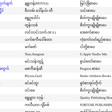
့ဝှက်ချက်
နျူဟန်(MOTAA)
မြင်းခြံစာပေ
ုင်
ဖီးလစ်၊ ဒေါ်နယ်၊ တီ-
သင်းစာပေ
ရွှေဥဒေါင်း
စိတ်ကူးချိုချိုစာပေ
ထွန်းသစ်
စိတ်ကူးချိုချိုစာပေ
လင်းလင်းသက် (M A )
အေဇက်စာပေ
ယက်စကီ၊ဒေါ်စတာ
ကံ့ကော်ဝတ်ရည်စာပေ
ခက်ဇော်
ငါတို့စာပေ
Xiao,Jiangnan
G.Apple Studio Sdn.
မင်းသန်းထွဋ်
စွယ်တော်စာပေ
းအတွက်
မစကီဆန်ဆီ
Progress စာပေ
Blyton,Guid
Hoder childrens Books
်
ခင်ခင်ထူး
ဓူဝံစာအုပ်တိုက်
ဝင်းဖေ
စိတ်ကူးချိုချိုစာပေ
ရွှေမျှား၊ ဒဂုန် -
Quality Publishing Ho
ကလီယား၊ ဂျိမ်းစ်
FORTUNE PUBLISHI