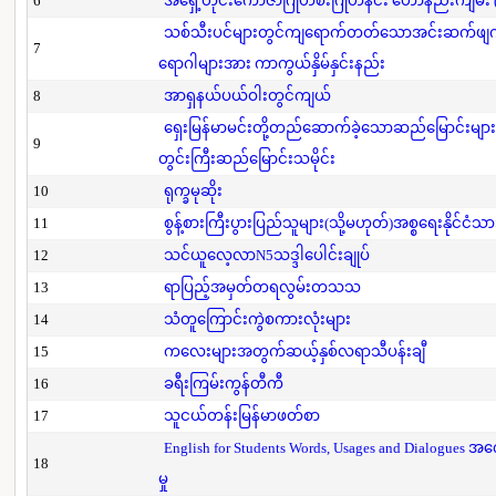
6
အရှေ့တိုင်းကောဇာဂြိုဟ်စီးဂြိုဟ်နင်း ဟောနည်းကျမ်း (ပ
သစ်သီးပင်များတွင်ကျရောက်တတ်သောအင်းဆက်ဖျက်ပို
7
ရောဂါများအား ကာကွယ်နှိမ်နှင်းနည်း
8
အာရှနယ်ပယ်ဝါးတွင်ကျယ်
ရှေးမြန်မာမင်းတို့တည်ဆောက်ခဲ့သောဆည်မြောင်းများ
9
တွင်းကြီးဆည်မြောင်းသမိုင်း
10
ရုက္ခမုဆိုး
11
စွန့်စားကြီးပွားပြည်သူများ(သို့မဟုတ်)အစ္စရေးနိုင်ငံသာ
12
သင်ယူလေ့လာN5သဒ္ဒါပေါင်းချုပ်
13
ရာပြည့်အမှတ်တရလွမ်းတသသ
14
သံတူကြောင်းကွဲစကားလုံးများ
15
ကလေးများအတွက်ဆယ့်နှစ်လရာသီပန်းချီ
16
ခရီးကြမ်းကွန်တီကီ
17
သူငယ်တန်းမြန်မာဖတ်စာ
English for Students Words, Usages and Dialogues အ
18
မှု