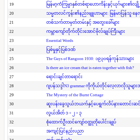
19
မြန်မာ့ကံကြမ္မာနှစ်တစ်ရာဟောကိန်းနှင့်ယုဂ်များ၏လျို
20
သမ္မတလင်ကွန်း၏နည်းဗျူဟာများ: မြန်မာပြန်သူ နေလှိ
21
တစ်သက်တာမှတ်တမ်းနှင့် အတွေးခေါ်များ
22
ကမ္ဘာကျော်တိုက်တိုင်းအောင်ဗိုလ်ချုပ်ကြီးများ
23
Essential Words
24
ပြစ်မှုနှင့်ပြစ်ဒဏ်
25
The Guys of Rangoon 1930: ၁၉၃၀ရန်ကုန်သားများ
26
Is there an ice cream that is eaten together with fish?
27
ရောင်းချင်တာရောင်း
28
ဂျပန်သဒ္ဒါN3 grammar ကိုကိုယ်တိုင်လေ့လာလိုသူမျာ
29
The Mystery of the Burnt Cottage
30
ဆူးပန်းခွေသွယ်ဘယက်နှင့်ပေရွက်လိပ်နားတောင်းဆင
31
လွယ်အိတ် ၁ + ၂ + ၃
32
စုံထောက်ဦးထင်ကျော်ဝတ္ထုတိုပေါင်းချုပ်
33
အကျင့်ပြင်နည်းပညာ