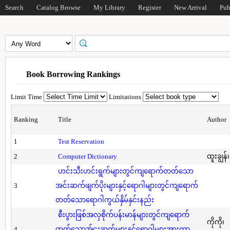
Search
Catalog Browse
My Library
Register
New Arrival
Pub
Book Borrowing Rankings
Limit Time
Limitations
Ranking
Title
Author
1
Test Reservation
2
Computer Dictionary
ထူးချွန်
ဟင်းသီးဟင်းရွက်များတွင်ကျရောက်တတ်သော
3
အင်းဆက်ဖျက်ပိုးများနှင့်ရောဂါများတွင်ကျရောက်
တတ်သောရောဂါကွယ်နှိမ်နှင်းနည်း
စီးပွားဖြစ်အလှစိုက်ပန်းမာန်များတွင်ကျရောက်
ကိုကို၊
4
တတ်သောအ်ငးဆက်များနှင့်ရောဂါများအားကာ