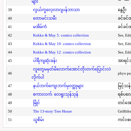
များ
39
လွယ်ကူလေ့လာဂျပန်ဘာသာ
နွေဦး
40
တောမင်းသမီး
ခင်ခင်ထ
41
မအိမ်ကံ
ခင်ခင်ထ
42
Kokko & May 5: comics collection
See, Ed
43
Kokko & May 10: comics collection
See, Ed
44
Kokko & May 12: comics collection
See, Ed
45
ပါရီကျဆုံးခန်း
အာရင်ဘ
လူတွေမမှတ်မိလောက်အောင်တိုးတက်ပြောင်းလဲ
46
phyo pa
လိုက်ပါ
47
နယ်ဘက်ကျေးဘက်မှဝတ္ထုများ
မြင့်သန်
48
စကားလက်: လေရူးသုန်သုန်
ရစ်ပလေ
49
မြိုင်
တင်အော
50
The 13-story Tree House
Griffith
51
သူစိမ်း
ကင်း၊စ