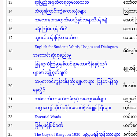
13
ရာပြည့်အမှတ်တရလွမ်းတသသ
သော်တ
14
သံတူကြောင်းကွဲစကားလုံးများ
သြဘာသ
15
ကလေးများအတွက်ဆယ့်နှစ်လရာသီပန်းချီ
အောင်က
16
ခရီးကြမ်းကွန်တီကီ
ဟေယာဒ
17
သူငယ်တန်းမြန်မာဖတ်စာ
ဖေမောင
English for Students Words, Usages and Dialogues
18
မိမိလွင
အကောင်းဆုံးစုစည်းမှု
မြန်မာ့ကံကြမ္မာနှစ်တစ်ရာဟောကိန်းနှင့်ယုဂ်
19
နျူဟန်
များ၏လျို့ဝှက်ချက်
သမ္မတလင်ကွန်း၏နည်းဗျူဟာများ: မြန်မာပြန်သူ
20
ဖီးလစ်၊
နေလှိုင်
21
တစ်သက်တာမှတ်တမ်းနှင့် အတွေးခေါ်များ
ရွှေဥဒေါ
22
ကမ္ဘာကျော်တိုက်တိုင်းအောင်ဗိုလ်ချုပ်ကြီးများ
ထွန်းသ
23
Essential Words
လင်းလင
24
ပြစ်မှုနှင့်ပြစ်ဒဏ်
ယက်စက
25
The Guys of Rangoon 1930: ၁၉၃၀ရန်ကုန်သားများ
ခက်ဇော