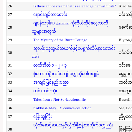
26
Is there an ice cream that is eaten together with fish?
Xiao,Ji
27
ရောင်းချင်တာရောင်း
မင်းသန်
ဂျပန်သဒ္ဒါN3 grammar ကိုကိုယ်တိုင်လေ့လာလို
28
မစကီဆ
သူများအတွက်
29
The Mystery of the Burnt Cottage
Blyton,
ဆူးပန်းခွေသွယ်ဘယက်နှင့်ပေရွက်လိပ်နားတောင်း
30
ခင်ခင်ထ
ဆင်
31
လွယ်အိတ် ၁ + ၂ + ၃
ဝင်းဖေ
32
စုံထောက်ဦးထင်ကျော်ဝတ္ထုတိုပေါင်းချုပ်
ရွှေမျှား၊
33
အကျင့်ပြင်နည်းပညာ
ကလီယား၊
34
တစ်+တစ်=သုံး
တရော့၊ 
35
Tales from a Not-So-fabulous life
Russell 
36
Kokko & May 13: comics collection
See, Ed
37
မြေးသူကြီး
ညီပုလေ
သိုက်စောင့်မာယာနှင့်လှိုက်ဖို့စွန့်စားသိုက်ဝတ္ထုကြီး
38
မြစကြာ