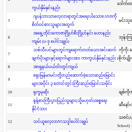
ဒေါက်တာ(
ကွယ်နှိမ်နှင်းနည်း
ဂျပန်ဘာသာလေ့လာရာတွင်အရေးပါသောKANJIကို
5
မင်းသု
စိတ်ဝင်စားသူများအတွက်
အရှေ့တိုင်းကောဇာဂြိုဟ်စီးဂြိုဟ်နင်း ဟောနည်း
6
ဘုန်းကြ
ကျမ်း (ပ-ဒု ပေါင်းချုပ်)
သစ်သီးပင်များတွင်ကျရောက်တတ်သောအင်းဆက်
ကိုကို၊
7
ဖျက်ပိုးများနှင့်ရောဂါများအား ကာကွယ်နှိမ်နှင်းနည်း
(စိုက်ပျို
8
အာရှနယ်ပယ်ဝါးတွင်ကျယ်
ရှေးမြန်မာမင်းတို့တည်ဆောက်ခဲ့သောဆည်မြောင်း
9
များအပိုင်း ၃ တောင်တွင်းကြီးဆည်မြောင်းသမိုင်း
10
ရုက္ခမုဆိုး
ချစ်ကိုက
စွန့်စားကြီးပွားပြည်သူများ(သို့မဟုတ်)အစ္စရေး
11
ဆီနော်၊
နိုင်ငံသား
သဇင်(Ja
12
သင်ယူလေ့လာN5သဒ္ဒါပေါင်းချုပ်
School)