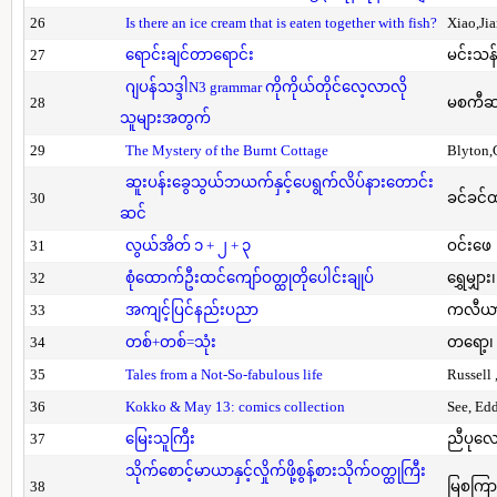
26
Is there an ice cream that is eaten together with fish?
Xiao,Ji
27
ရောင်းချင်တာရောင်း
မင်းသန်
ဂျပန်သဒ္ဒါN3 grammar ကိုကိုယ်တိုင်လေ့လာလို
28
မစကီဆ
သူများအတွက်
29
The Mystery of the Burnt Cottage
Blyton,
ဆူးပန်းခွေသွယ်ဘယက်နှင့်ပေရွက်လိပ်နားတောင်း
30
ခင်ခင်ထ
ဆင်
31
လွယ်အိတ် ၁ + ၂ + ၃
ဝင်းဖေ
32
စုံထောက်ဦးထင်ကျော်ဝတ္ထုတိုပေါင်းချုပ်
ရွှေမျှား၊
33
အကျင့်ပြင်နည်းပညာ
ကလီယား၊
34
တစ်+တစ်=သုံး
တရော့၊ 
35
Tales from a Not-So-fabulous life
Russell 
36
Kokko & May 13: comics collection
See, Ed
37
မြေးသူကြီး
ညီပုလေ
သိုက်စောင့်မာယာနှင့်လှိုက်ဖို့စွန့်စားသိုက်ဝတ္ထုကြီး
38
မြစကြာ