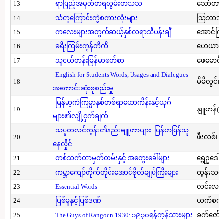
13
ရာပြည့်အမှတ်တရလွမ်းတသသ
သော်တ
14
သံတူကြောင်းကွဲစကားလုံးများ
သြဘာသ
15
ကလေးများအတွက်ဆယ့်နှစ်လရာသီပန်းချီ
အောင်က
16
ခရီးကြမ်းကွန်တီကီ
ဟေယာဒ
17
သူငယ်တန်းမြန်မာဖတ်စာ
ဖေမောင
English for Students Words, Usages and Dialogues
18
မိမိလွင
အကောင်းဆုံးစုစည်းမှု
မြန်မာ့ကံကြမ္မာနှစ်တစ်ရာဟောကိန်းနှင့်ယုဂ်
19
နျူဟန်
များ၏လျို့ဝှက်ချက်
သမ္မတလင်ကွန်း၏နည်းဗျူဟာများ: မြန်မာပြန်သူ
20
ဖီးလစ်၊
နေလှိုင်
21
တစ်သက်တာမှတ်တမ်းနှင့် အတွေးခေါ်များ
ရွှေဥဒေါ
22
ကမ္ဘာကျော်တိုက်တိုင်းအောင်ဗိုလ်ချုပ်ကြီးများ
ထွန်းသ
23
Essential Words
လင်းလင
24
ပြစ်မှုနှင့်ပြစ်ဒဏ်
ယက်စက
25
The Guys of Rangoon 1930: ၁၉၃၀ရန်ကုန်သားများ
ခက်ဇော