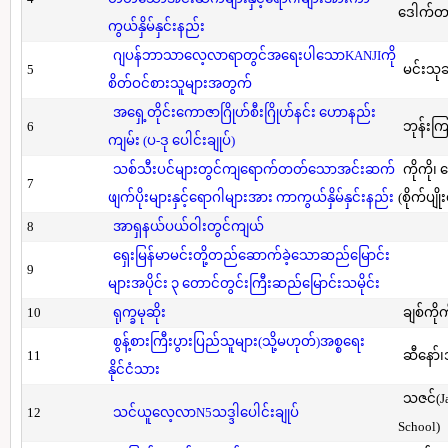
ဒေါက်တာ(
ကွယ်နှိမ်နှင်းနည်း
ဂျပန်ဘာသာလေ့လာရာတွင်အရေးပါသောKANJIကို
5
မင်းသု
စိတ်ဝင်စားသူများအတွက်
အရှေ့တိုင်းကောဇာဂြိုဟ်စီးဂြိုဟ်နင်း ဟောနည်း
6
ဘုန်းကြ
ကျမ်း (ပ-ဒု ပေါင်းချုပ်)
သစ်သီးပင်များတွင်ကျရောက်တတ်သောအင်းဆက်
ကိုကို၊
7
ဖျက်ပိုးများနှင့်ရောဂါများအား ကာကွယ်နှိမ်နှင်းနည်း
(စိုက်ပျို
8
အာရှနယ်ပယ်ဝါးတွင်ကျယ်
ရှေးမြန်မာမင်းတို့တည်ဆောက်ခဲ့သောဆည်မြောင်း
9
များအပိုင်း ၃ တောင်တွင်းကြီးဆည်မြောင်းသမိုင်း
10
ရုက္ခမုဆိုး
ချစ်ကိုက
စွန့်စားကြီးပွားပြည်သူများ(သို့မဟုတ်)အစ္စရေး
11
ဆီနော်၊
နိုင်ငံသား
သဇင်(Ja
12
သင်ယူလေ့လာN5သဒ္ဒါပေါင်းချုပ်
School)