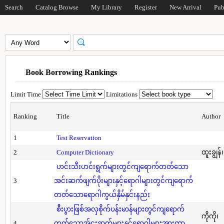
Search
Catalog Browse
My Library
Register
New Arrival
Pub
Book Borrowing Rankings
Limit Time
Limitations
Ranking
Title
Author
1
Test Reservation
2
Computer Dictionary
ထူးချွန်
ဟင်းသီးဟင်းရွက်များတွင်ကျရောက်တတ်သော
3
အင်းဆက်ဖျက်ပိုးများနှင့်ရောဂါများတွင်ကျရောက်
တတ်သောရောဂါကွယ်နှိမ်နှင်းနည်း
စီးပွားဖြစ်အလှစိုက်ပန်းမာန်များတွင်ကျရောက်
ကိုကို၊
4
တတ်သောအ်ငးဆက်များနှင့်ရောဂါများအားကာ