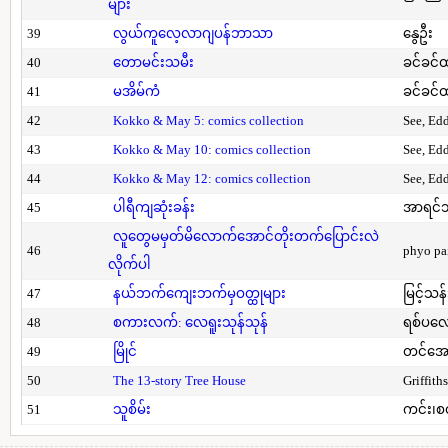
များ
39
လွယ်ကူလေ့လာဂျပန်ဘာသာ
နွေဦး
40
တောမင်းသမီး
ခင်ခင်ထ
41
မအိမ်ကံ
ခင်ခင်ထ
42
Kokko & May 5: comics collection
See, Ed
43
Kokko & May 10: comics collection
See, Ed
44
Kokko & May 12: comics collection
See, Ed
45
ပါရီကျဆုံးခန်း
အာရင်ဘ
လူတွေမမှတ်မိလောက်အောင်တိုးတက်ပြောင်းလဲ
46
phyo pa
လိုက်ပါ
47
နယ်ဘက်ကျေးဘက်မှဝတ္ထုများ
မြင့်သန်
48
စကားလက်: လေရူးသုန်သုန်
ရစ်ပလေ
49
မြိုင်
တင်အော
50
The 13-story Tree House
Griffith
51
သူစိမ်း
ကင်း၊စ