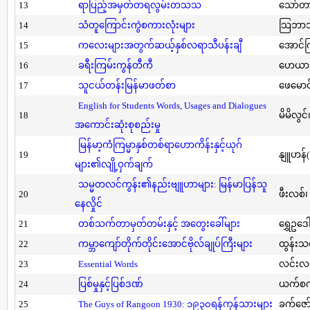
13
ရာပြည့်အမှတ်တရလွမ်းတသသ
သော်တ
14
သံတူကြောင်းကွဲစကားလုံးများ
သြဘာသ
15
ကလေးများအတွက်ဆယ့်နှစ်လရာသီပန်းချီ
အောင်က
16
ခရီးကြမ်းကွန်တီကီ
ဟေယာဒ
17
သူငယ်တန်းမြန်မာဖတ်စာ
ဖေမောင
English for Students Words, Usages and Dialogues
18
မိမိလွင
အကောင်းဆုံးစုစည်းမှု
မြန်မာ့ကံကြမ္မာနှစ်တစ်ရာဟောကိန်းနှင့်ယုဂ်
19
နျူဟန်
များ၏လျို့ဝှက်ချက်
သမ္မတလင်ကွန်း၏နည်းဗျူဟာများ: မြန်မာပြန်သူ
20
ဖီးလစ်၊
နေလှိုင်
21
တစ်သက်တာမှတ်တမ်းနှင့် အတွေးခေါ်များ
ရွှေဥဒေါ
22
ကမ္ဘာကျော်တိုက်တိုင်းအောင်ဗိုလ်ချုပ်ကြီးများ
ထွန်းသ
23
Essential Words
လင်းလင
24
ပြစ်မှုနှင့်ပြစ်ဒဏ်
ယက်စက
25
The Guys of Rangoon 1930: ၁၉၃၀ရန်ကုန်သားများ
ခက်ဇော