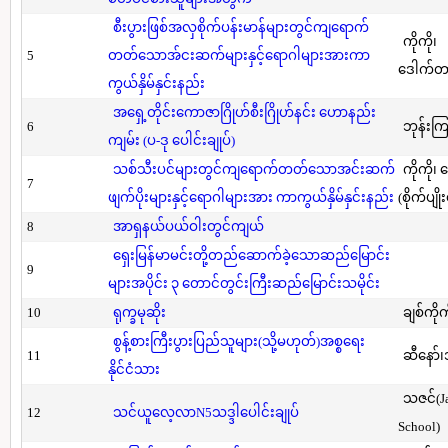
စီးပွားဖြစ်အလှစိုက်ပန်းမာန်များတွင်ကျရောက်
ကိုကို၊
5
တတ်သောအ်ငးဆက်များနှင့်ရောဂါများအားကာ
ဒေါက်တာ(
ကွယ်နှိမ်နှင်းနည်း
အရှေ့တိုင်းကောဇာဂြိုဟ်စီးဂြိုဟ်နင်း ဟောနည်း
6
ဘုန်းကြ
ကျမ်း (ပ-ဒု ပေါင်းချုပ်)
သစ်သီးပင်များတွင်ကျရောက်တတ်သောအင်းဆက်
ကိုကို၊
7
ဖျက်ပိုးများနှင့်ရောဂါများအား ကာကွယ်နှိမ်နှင်းနည်း
(စိုက်ပျို
8
အာရှနယ်ပယ်ဝါးတွင်ကျယ်
ရှေးမြန်မာမင်းတို့တည်ဆောက်ခဲ့သောဆည်မြောင်း
9
များအပိုင်း ၃ တောင်တွင်းကြီးဆည်မြောင်းသမိုင်း
10
ရုက္ခမုဆိုး
ချစ်ကိုက
စွန့်စားကြီးပွားပြည်သူများ(သို့မဟုတ်)အစ္စရေး
11
ဆီနော်၊
နိုင်ငံသား
သဇင်(Ja
12
သင်ယူလေ့လာN5သဒ္ဒါပေါင်းချုပ်
School)