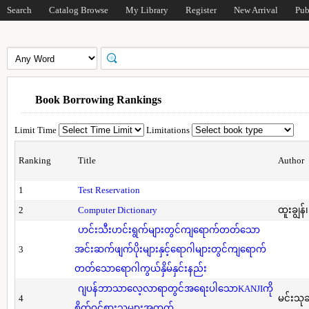
Search
Catalog Browse
My Library
Register
New Arrival
Pub
Book Borrowing Rankings
Limit Time
Limitations
Ranking
Title
Author
1
Test Reservation
2
Computer Dictionary
ထူးချွန်
ဟင်းသီးဟင်းရွက်များတွင်ကျရောက်တတ်သော
3
အင်းဆက်ဖျက်ပိုးများနှင့်ရောဂါများတွင်ကျရောက်
တတ်သောရောဂါကွယ်နှိမ်နှင်းနည်း
ဂျပန်ဘာသာလေ့လာရာတွင်အရေးပါသောKANJIကို
4
မင်းသု
စိတ်ဝင်စားသူများအတွက်