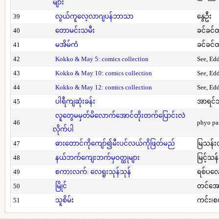
များ
39
လွယ်ကူလေ့လာဂျပန်ဘာသာ
နွေဦး
40
တောမင်းသမီး
ခင်ခင်ထ
41
မအိမ်ကံ
ခင်ခင်ထ
42
Kokko & May 5: comics collection
See, Ed
43
Kokko & May 10: comics collection
See, Ed
44
Kokko & May 12: comics collection
See, Ed
45
ပါရီကျဆုံးခန်း
အာရင်ဘ
လူတွေမမှတ်မိလောက်အောင်တိုးတက်ပြောင်းလဲ
46
phyo pa
လိုက်ပါ
47
ဓားတောင်ကိုကျော်၍မီးပင်လယ်ကိုဖြတ်မည်
မြသန်းတ
48
နယ်ဘက်ကျေးဘက်မှဝတ္ထုများ
မြင့်သန်
49
စကားလက်: လေရူးသုန်သုန်
ရစ်ပလေ
50
မြိုင်
တင်အော
51
သူစိမ်း
ကင်း၊စ