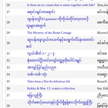
26
Is there an ice cream that is eaten together with fish?
Xiao,Ji
27
ရောင်းချင်တာရောင်း
မင်းသန်
ဂျပန်သဒ္ဒါN3 grammar ကိုကိုယ်တိုင်လေ့လာလို
28
မစကီဆ
သူများအတွက်
29
The Mystery of the Burnt Cottage
Blyton,
ဆူးပန်းခွေသွယ်ဘယက်နှင့်ပေရွက်လိပ်နားတောင်း
30
ခင်ခင်ထ
ဆင်
31
လွယ်အိတ် ၁ + ၂ + ၃
ဝင်းဖေ
32
စုံထောက်ဦးထင်ကျော်ဝတ္ထုတိုပေါင်းချုပ်
ရွှေမျှား၊
33
အကျင့်ပြင်နည်းပညာ
ကလီယား၊
34
တစ်+တစ်=သုံး
တရော့၊ 
35
Tales from a Not-So-fabulous life
Russell 
36
Kokko & May 13: comics collection
See, Ed
37
မြေးသူကြီး
ညီပုလေ
သိုက်စောင့်မာယာနှင့်လှိုက်ဖို့စွန့်စားသိုက်ဝတ္ထုကြီး
38
မြစကြာ