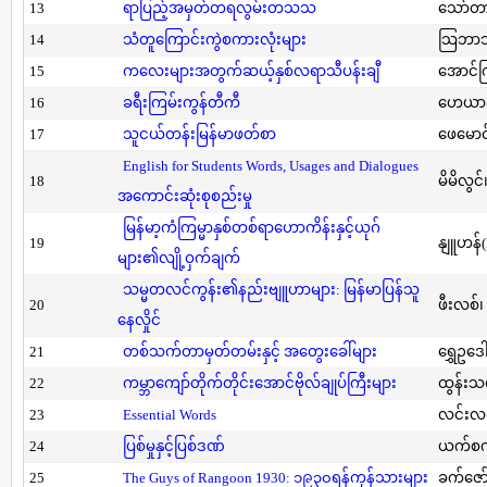
13
ရာပြည့်အမှတ်တရလွမ်းတသသ
သော်တ
14
သံတူကြောင်းကွဲစကားလုံးများ
သြဘာသ
15
ကလေးများအတွက်ဆယ့်နှစ်လရာသီပန်းချီ
အောင်က
16
ခရီးကြမ်းကွန်တီကီ
ဟေယာဒ
17
သူငယ်တန်းမြန်မာဖတ်စာ
ဖေမောင
English for Students Words, Usages and Dialogues
18
မိမိလွင
အကောင်းဆုံးစုစည်းမှု
မြန်မာ့ကံကြမ္မာနှစ်တစ်ရာဟောကိန်းနှင့်ယုဂ်
19
နျူဟန်
များ၏လျို့ဝှက်ချက်
သမ္မတလင်ကွန်း၏နည်းဗျူဟာများ: မြန်မာပြန်သူ
20
ဖီးလစ်၊
နေလှိုင်
21
တစ်သက်တာမှတ်တမ်းနှင့် အတွေးခေါ်များ
ရွှေဥဒေါ
22
ကမ္ဘာကျော်တိုက်တိုင်းအောင်ဗိုလ်ချုပ်ကြီးများ
ထွန်းသ
23
Essential Words
လင်းလင
24
ပြစ်မှုနှင့်ပြစ်ဒဏ်
ယက်စက
25
The Guys of Rangoon 1930: ၁၉၃၀ရန်ကုန်သားများ
ခက်ဇော