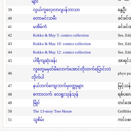
များ
39
လွယ်ကူလေ့လာဂျပန်ဘာသာ
နွေဦး
40
တောမင်းသမီး
ခင်ခင်ထ
41
မအိမ်ကံ
ခင်ခင်ထ
42
Kokko & May 5: comics collection
See, Ed
43
Kokko & May 10: comics collection
See, Ed
44
Kokko & May 12: comics collection
See, Ed
45
ပါရီကျဆုံးခန်း
အာရင်ဘ
လူတွေမမှတ်မိလောက်အောင်တိုးတက်ပြောင်းလဲ
46
phyo pa
လိုက်ပါ
47
နယ်ဘက်ကျေးဘက်မှဝတ္ထုများ
မြင့်သန်
48
စကားလက်: လေရူးသုန်သုန်
ရစ်ပလေ
49
မြိုင်
တင်အော
50
The 13-story Tree House
Griffith
51
သူစိမ်း
ကင်း၊စ