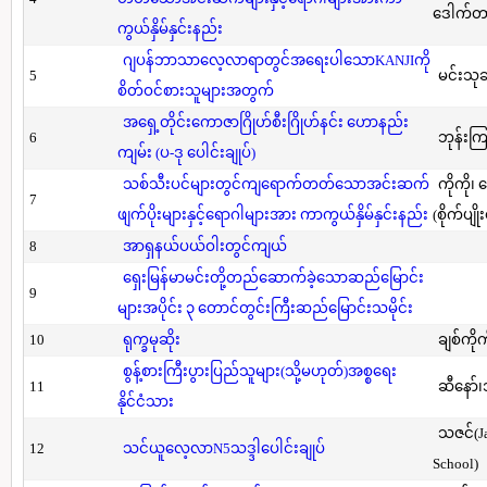
ဒေါက်တာ(
ကွယ်နှိမ်နှင်းနည်း
ဂျပန်ဘာသာလေ့လာရာတွင်အရေးပါသောKANJIကို
5
မင်းသု
စိတ်ဝင်စားသူများအတွက်
အရှေ့တိုင်းကောဇာဂြိုဟ်စီးဂြိုဟ်နင်း ဟောနည်း
6
ဘုန်းကြ
ကျမ်း (ပ-ဒု ပေါင်းချုပ်)
သစ်သီးပင်များတွင်ကျရောက်တတ်သောအင်းဆက်
ကိုကို၊
7
ဖျက်ပိုးများနှင့်ရောဂါများအား ကာကွယ်နှိမ်နှင်းနည်း
(စိုက်ပျို
8
အာရှနယ်ပယ်ဝါးတွင်ကျယ်
ရှေးမြန်မာမင်းတို့တည်ဆောက်ခဲ့သောဆည်မြောင်း
9
များအပိုင်း ၃ တောင်တွင်းကြီးဆည်မြောင်းသမိုင်း
10
ရုက္ခမုဆိုး
ချစ်ကိုက
စွန့်စားကြီးပွားပြည်သူများ(သို့မဟုတ်)အစ္စရေး
11
ဆီနော်၊
နိုင်ငံသား
သဇင်(Ja
12
သင်ယူလေ့လာN5သဒ္ဒါပေါင်းချုပ်
School)