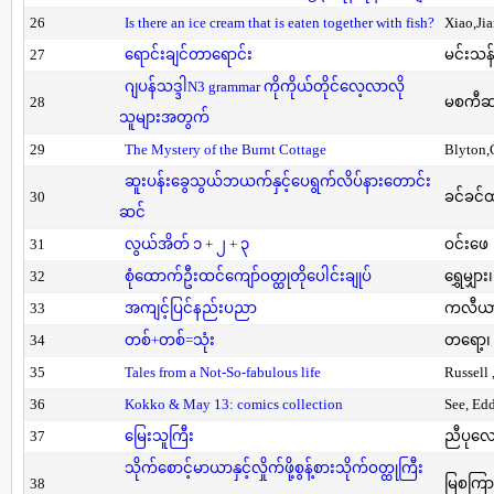
26
Is there an ice cream that is eaten together with fish?
Xiao,Ji
27
ရောင်းချင်တာရောင်း
မင်းသန်
ဂျပန်သဒ္ဒါN3 grammar ကိုကိုယ်တိုင်လေ့လာလို
28
မစကီဆ
သူများအတွက်
29
The Mystery of the Burnt Cottage
Blyton,
ဆူးပန်းခွေသွယ်ဘယက်နှင့်ပေရွက်လိပ်နားတောင်း
30
ခင်ခင်ထ
ဆင်
31
လွယ်အိတ် ၁ + ၂ + ၃
ဝင်းဖေ
32
စုံထောက်ဦးထင်ကျော်ဝတ္ထုတိုပေါင်းချုပ်
ရွှေမျှား၊
33
အကျင့်ပြင်နည်းပညာ
ကလီယား၊
34
တစ်+တစ်=သုံး
တရော့၊ 
35
Tales from a Not-So-fabulous life
Russell 
36
Kokko & May 13: comics collection
See, Ed
37
မြေးသူကြီး
ညီပုလေ
သိုက်စောင့်မာယာနှင့်လှိုက်ဖို့စွန့်စားသိုက်ဝတ္ထုကြီး
38
မြစကြာ