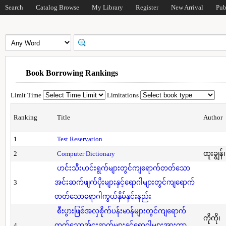
Search
Catalog Browse
My Library
Register
New Arrival
Pub
Book Borrowing Rankings
Limit Time
Limitations
Ranking
Title
Author
1
Test Reservation
2
Computer Dictionary
ထူးချွန်
ဟင်းသီးဟင်းရွက်များတွင်ကျရောက်တတ်သော
3
အင်းဆက်ဖျက်ပိုးများနှင့်ရောဂါများတွင်ကျရောက်
တတ်သောရောဂါကွယ်နှိမ်နှင်းနည်း
စီးပွားဖြစ်အလှစိုက်ပန်းမာန်များတွင်ကျရောက်
ကိုကို၊
4
တတ်သောအ်ငးဆက်များနှင့်ရောဂါများအားကာ