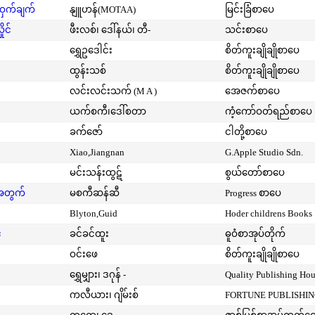
့ဝှက်ချက်
နျူဟန်(MOTAA)
မြင်းခြံစာပေ
ုင်
ဖီးလစ်၊ ဒေါ်နယ်၊ တီ-
သင်းစာပေ
ရွှေဥဒေါင်း
စိတ်ကူးချိုချိုစာပေ
ထွန်းသစ်
စိတ်ကူးချိုချိုစာပေ
လင်းလင်းသက် (M A )
အေဇက်စာပေ
ယက်စကီ၊ဒေါ်စတာ
ကံ့ကော်ဝတ်ရည်စာပေ
ခက်ဇော်
ငါတို့စာပေ
Xiao,Jiangnan
G.Apple Studio Sdn.
မင်းသန်းထွဋ်
စွယ်တော်စာပေ
းအတွက်
မစကီဆန်ဆီ
Progress စာပေ
Blyton,Guid
Hoder childrens Books
်
ခင်ခင်ထူး
ဓူဝံစာအုပ်တိုက်
ဝင်းဖေ
စိတ်ကူးချိုချိုစာပေ
ရွှေမျှား၊ ဒဂုန် -
Quality Publishing Ho
ကလီယား၊ ဂျိမ်းစ်
FORTUNE PUBLISHI