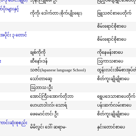
-ဒု ပေါင်းချုပ်)
ဘုန်းကြူဖေ၊ ဦး
ပြည့်ဝပျော်ရွှင်စာပေတိ
းများနှင့်
ကိုကို၊ ဒေါက်တာ (စိုက်ပျိုးရေး)
ဖြူသဇင်စာပေတိုက်
စိမ်းရောင်စိုစာပေ
အပိုင်း ၃ တောင်
စိမ်းရောင်စိုစာပေ
ချစ်ကိုကို
ကိုနေမန်းစာပေ
း
ဆီနော်၊ဒန်
ဩကာသစာပေ
သဇင်(Japanese language School)
ထွန်းလင်းအိမ်စာအုပ်တ
သော်တာဆွေ
စိတ်ကူးချိုချိုစာပေ
သြဘာသ ၊ဦး
အောင်ကြီး၊အောက်တိုဘာ
ရွှေပဒေသာစာပေတိုက်
ဟေယာဒါးလ်၊ သောရ်
ပန်းဆက်လမ်းစာပေ
ဖေမောင်တင်၊ ဦး
စိတ်ကူးချိုချိုစာပေ
ကောင်းဆုံးစုစည်း
မိမိလွင်၊ ဒေါ်၊ ဆရာမ-
နှင်းတောင်စာပေ