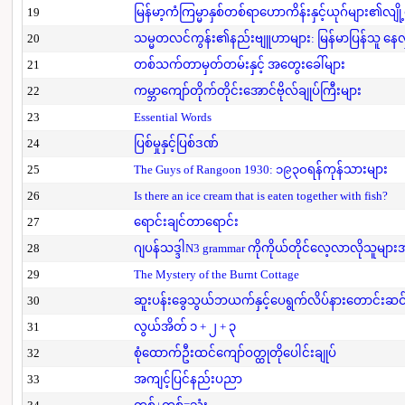
19
မြန်မာ့ကံကြမ္မာနှစ်တစ်ရာဟောကိန်းနှင့်ယုဂ်များ၏လျို
20
သမ္မတလင်ကွန်း၏နည်းဗျူဟာများ: မြန်မာပြန်သူ နေလှိ
21
တစ်သက်တာမှတ်တမ်းနှင့် အတွေးခေါ်များ
22
ကမ္ဘာကျော်တိုက်တိုင်းအောင်ဗိုလ်ချုပ်ကြီးများ
23
Essential Words
24
ပြစ်မှုနှင့်ပြစ်ဒဏ်
25
The Guys of Rangoon 1930: ၁၉၃၀ရန်ကုန်သားများ
26
Is there an ice cream that is eaten together with fish?
27
ရောင်းချင်တာရောင်း
28
ဂျပန်သဒ္ဒါN3 grammar ကိုကိုယ်တိုင်လေ့လာလိုသူမျာ
29
The Mystery of the Burnt Cottage
30
ဆူးပန်းခွေသွယ်ဘယက်နှင့်ပေရွက်လိပ်နားတောင်းဆင
31
လွယ်အိတ် ၁ + ၂ + ၃
32
စုံထောက်ဦးထင်ကျော်ဝတ္ထုတိုပေါင်းချုပ်
33
အကျင့်ပြင်နည်းပညာ