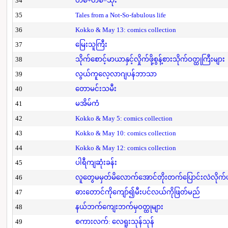
34
တစ်+တစ်=သုံး
35
Tales from a Not-So-fabulous life
36
Kokko & May 13: comics collection
37
မြေးသူကြီး
38
သိုက်စောင့်မာယာနှင့်လှိုက်ဖို့စွန့်စားသိုက်ဝတ္ထုကြီးများ
39
လွယ်ကူလေ့လာဂျပန်ဘာသာ
40
တောမင်းသမီး
41
မအိမ်ကံ
42
Kokko & May 5: comics collection
43
Kokko & May 10: comics collection
44
Kokko & May 12: comics collection
45
ပါရီကျဆုံးခန်း
46
လူတွေမမှတ်မိလောက်အောင်တိုးတက်ပြောင်းလဲလိုက်
47
ဓားတောင်ကိုကျော်၍မီးပင်လယ်ကိုဖြတ်မည်
48
နယ်ဘက်ကျေးဘက်မှဝတ္ထုများ
49
စကားလက်: လေရူးသုန်သုန်