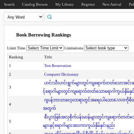
Search
Catalog Browse
My Library
Register
New Arrival
Pu
Book Borrowing Rankings
Limit Time
Limitations
Ranking
Title
1
Test Reservation
2
Computer Dictionary
ဟင်းသီးဟင်းရွက်များတွင်ကျရောက်တတ်သောအင်းဆက်
3
င့်ရောဂါများတွင်ကျရောက်တတ်သောရောဂါကွယ်နှိမ်နှင
ဂျပန်ဘာသာလေ့လာရာတွင်အရေးပါသောKANJIကိုစိတ်
4
အတွက်
စီးပွားဖြစ်အလှစိုက်ပန်းမာန်များတွင်ကျရောက်တတ
5
များနှင့်ရောဂါများအားကာကွယ်နှိမ်နှင်းနည်း