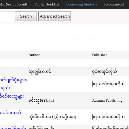
blic Search Result
Public Booklist
Borrowing Analysis
Recommend
Author
Publisher
ထူးချွန်၊ မောင်
ဓူဝံစာအုပ်တိုက်
ဖျက်ပိုးများနှ
ဖြူသဇင်စာပေတိုက်
်းနည်း
ဝင်စားသူများ
မင်းသုခ(YUFL)
Autumn Publishing
်သောအ်ငးဆက်
ကိုကို၊ဒေါက်တာ(စိုက်ပျိုးရေး)
ဖြူသဇင်စာပေတိုက်