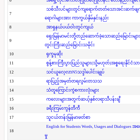
6
အရှေ့တိုင်းကောဇာဂြိုဟ်စီးဂြိုဟ်နင်း ဟောနည်းကျမ်း (ပ
သစ်သီးပင်များတွင်ကျရောက်တတ်သောအင်းဆက်ဖျက်ပို
7
ရောဂါများအား ကာကွယ်နှိမ်နှင်းနည်း
8
အာရှနယ်ပယ်ဝါးတွင်ကျယ်
ရှေးမြန်မာမင်းတို့တည်ဆောက်ခဲ့သောဆည်မြောင်းများ
9
တွင်းကြီးဆည်မြောင်းသမိုင်း
10
ရုက္ခမုဆိုး
11
စွန့်စားကြီးပွားပြည်သူများ(သို့မဟုတ်)အစ္စရေးနိုင်ငံသာ
12
သင်ယူလေ့လာN5သဒ္ဒါပေါင်းချုပ်
13
ရာပြည့်အမှတ်တရလွမ်းတသသ
14
သံတူကြောင်းကွဲစကားလုံးများ
15
ကလေးများအတွက်ဆယ့်နှစ်လရာသီပန်းချီ
16
ခရီးကြမ်းကွန်တီကီ
17
သူငယ်တန်းမြန်မာဖတ်စာ
English for Students Words, Usages and Dialogues အ
18
မှု