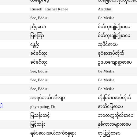
တရော့၊ ဒေ့
ဇာစ်မြစ်စာအုပ်ထုတ်ဝ
Russell , Rachel Renee
Aladdin
See, Eddie
Ge Meilia
ညီပုလေး
စိတ်ကူးချိုချိုစာပေ
မြစကြာ
စိတ်ကူးချိုချိုစာပေ
နွေဦး
ဆုပိုင်စာပေ
ခင်ခင်ထူး
ဓူဝံစာအုပ်တိုက်
ခင်ခင်ထူး
ဥဒယကျေးရွာစာပေ
See, Eddie
Ge Meilia
See, Eddie
Ge Meilia
See, Eddie
Ge Meilia
အာရင်ဘတ်၊ အီလျာ
တိုးမြစ်စာအုပ်တိုက်
ပါ
phyo paing, Dr
ဇာတိမြေစာပေ
မြသန်းတင့်
ဘဝတက္ကသိုလ်စာပေ
မြင့်သန်း
နှစ်ကာလများစာပေ
ရစ်ပလေ၊အယ်လက်ဇန္ဒရား
ရာပြည့်စာပေ