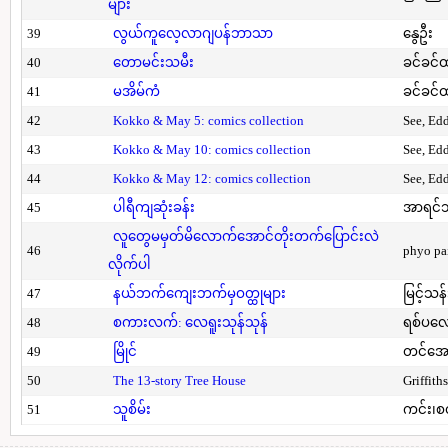
များ
39
လွယ်ကူလေ့လာဂျပန်ဘာသာ
နွေဦး
40
တောမင်းသမီး
ခင်ခင်ထ
41
မအိမ်ကံ
ခင်ခင်ထ
42
Kokko & May 5: comics collection
See, Ed
43
Kokko & May 10: comics collection
See, Ed
44
Kokko & May 12: comics collection
See, Ed
45
ပါရီကျဆုံးခန်း
အာရင်ဘ
လူတွေမမှတ်မိလောက်အောင်တိုးတက်ပြောင်းလဲ
46
phyo pa
လိုက်ပါ
47
နယ်ဘက်ကျေးဘက်မှဝတ္ထုများ
မြင့်သန်
48
စကားလက်: လေရူးသုန်သုန်
ရစ်ပလေ
49
မြိုင်
တင်အော
50
The 13-story Tree House
Griffith
51
သူစိမ်း
ကင်း၊စ