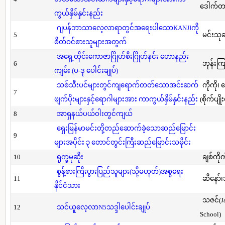
ဒေါက်တာ(
ကွယ်နှိမ်နှင်းနည်း
ဂျပန်ဘာသာလေ့လာရာတွင်အရေးပါသောKANJIကို
5
မင်းသု
စိတ်ဝင်စားသူများအတွက်
အရှေ့တိုင်းကောဇာဂြိုဟ်စီးဂြိုဟ်နင်း ဟောနည်း
6
ဘုန်းကြ
ကျမ်း (ပ-ဒု ပေါင်းချုပ်)
သစ်သီးပင်များတွင်ကျရောက်တတ်သောအင်းဆက်
ကိုကို၊
7
ဖျက်ပိုးများနှင့်ရောဂါများအား ကာကွယ်နှိမ်နှင်းနည်း
(စိုက်ပျို
8
အာရှနယ်ပယ်ဝါးတွင်ကျယ်
ရှေးမြန်မာမင်းတို့တည်ဆောက်ခဲ့သောဆည်မြောင်း
9
များအပိုင်း ၃ တောင်တွင်းကြီးဆည်မြောင်းသမိုင်း
10
ရုက္ခမုဆိုး
ချစ်ကိုက
စွန့်စားကြီးပွားပြည်သူများ(သို့မဟုတ်)အစ္စရေး
11
ဆီနော်၊
နိုင်ငံသား
သဇင်(Ja
12
သင်ယူလေ့လာN5သဒ္ဒါပေါင်းချုပ်
School)