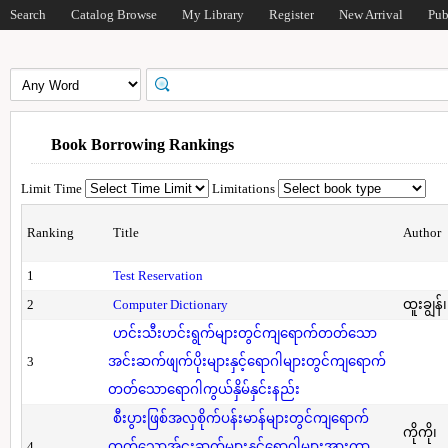
Search
Catalog Browse
My Library
Register
New Arrival
Pub
Book Borrowing Rankings
Limit Time
Limitations
Ranking
Title
Author
1
Test Reservation
2
Computer Dictionary
ထူးချွန်
ဟင်းသီးဟင်းရွက်များတွင်ကျရောက်တတ်သော
3
အင်းဆက်ဖျက်ပိုးများနှင့်ရောဂါများတွင်ကျရောက်
တတ်သောရောဂါကွယ်နှိမ်နှင်းနည်း
စီးပွားဖြစ်အလှစိုက်ပန်းမာန်များတွင်ကျရောက်
ကိုကို၊
4
တတ်သောအ်ငးဆက်များနှင့်ရောဂါများအားကာ