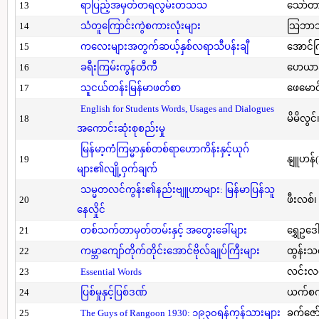
13
ရာပြည့်အမှတ်တရလွမ်းတသသ
သော်တ
14
သံတူကြောင်းကွဲစကားလုံးများ
သြဘာသ
15
ကလေးများအတွက်ဆယ့်နှစ်လရာသီပန်းချီ
အောင်က
16
ခရီးကြမ်းကွန်တီကီ
ဟေယာဒ
17
သူငယ်တန်းမြန်မာဖတ်စာ
ဖေမောင
English for Students Words, Usages and Dialogues
18
မိမိလွင
အကောင်းဆုံးစုစည်းမှု
မြန်မာ့ကံကြမ္မာနှစ်တစ်ရာဟောကိန်းနှင့်ယုဂ်
19
နျူဟန်
များ၏လျို့ဝှက်ချက်
သမ္မတလင်ကွန်း၏နည်းဗျူဟာများ: မြန်မာပြန်သူ
20
ဖီးလစ်၊
နေလှိုင်
21
တစ်သက်တာမှတ်တမ်းနှင့် အတွေးခေါ်များ
ရွှေဥဒေါ
22
ကမ္ဘာကျော်တိုက်တိုင်းအောင်ဗိုလ်ချုပ်ကြီးများ
ထွန်းသ
23
Essential Words
လင်းလင
24
ပြစ်မှုနှင့်ပြစ်ဒဏ်
ယက်စက
25
The Guys of Rangoon 1930: ၁၉၃၀ရန်ကုန်သားများ
ခက်ဇော