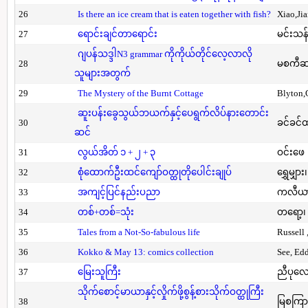
26
Is there an ice cream that is eaten together with fish?
Xiao,Ji
27
ရောင်းချင်တာရောင်း
မင်းသန်
ဂျပန်သဒ္ဒါN3 grammar ကိုကိုယ်တိုင်လေ့လာလို
28
မစကီဆ
သူများအတွက်
29
The Mystery of the Burnt Cottage
Blyton,
ဆူးပန်းခွေသွယ်ဘယက်နှင့်ပေရွက်လိပ်နားတောင်း
30
ခင်ခင်ထ
ဆင်
31
လွယ်အိတ် ၁ + ၂ + ၃
ဝင်းဖေ
32
စုံထောက်ဦးထင်ကျော်ဝတ္ထုတိုပေါင်းချုပ်
ရွှေမျှား၊
33
အကျင့်ပြင်နည်းပညာ
ကလီယား၊
34
တစ်+တစ်=သုံး
တရော့၊ 
35
Tales from a Not-So-fabulous life
Russell 
36
Kokko & May 13: comics collection
See, Ed
37
မြေးသူကြီး
ညီပုလေ
သိုက်စောင့်မာယာနှင့်လှိုက်ဖို့စွန့်စားသိုက်ဝတ္ထုကြီး
38
မြစကြာ