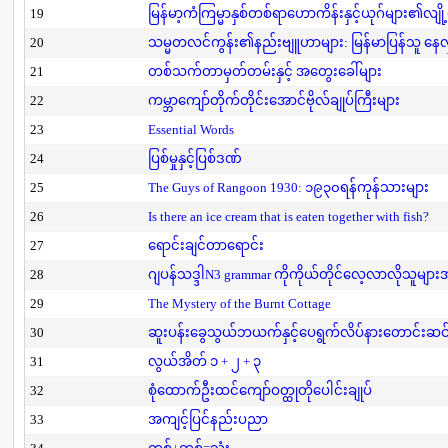
19
မြန်မာ့ကံကြမ္မာနှစ်တစ်ရာဟောကိန်းနှင့်ယုဂ်များ၏လျို
20
သမ္မတလင်ကွန်း၏နည်းဗျူဟာများ: မြန်မာပြန်သူ နေလှိ
21
တစ်သက်တာမှတ်တမ်းနှင့် အတွေးခေါ်များ
22
ကမ္ဘာကျော်တိုက်တိုင်းအောင်ဗိုလ်ချုပ်ကြီးများ
23
Essential Words
24
ပြစ်မှုနှင့်ပြစ်ဒဏ်
25
The Guys of Rangoon 1930: ၁၉၃၀ရန်ကုန်သားများ
26
Is there an ice cream that is eaten together with fish?
27
ရောင်းချင်တာရောင်း
28
ဂျပန်သဒ္ဒါN3 grammar ကိုကိုယ်တိုင်လေ့လာလိုသူမျာ
29
The Mystery of the Burnt Cottage
30
ဆူးပန်းခွေသွယ်ဘယက်နှင့်ပေရွက်လိပ်နားတောင်းဆင
31
လွယ်အိတ် ၁ + ၂ + ၃
32
စုံထောက်ဦးထင်ကျော်ဝတ္ထုတိုပေါင်းချုပ်
33
အကျင့်ပြင်နည်းပညာ