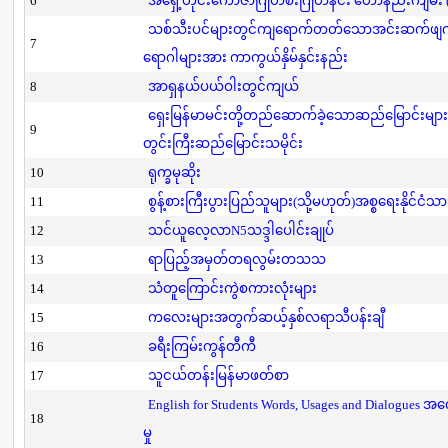
6
အရှေ့တိုင်းကောဇာဂြိုဟ်စီးဂြိုဟ်နင်း ဟောနည်းကျမ်း (ပ
သစ်သီးပင်များတွင်ကျရောက်တတ်သောအင်းဆက်ဖျက်ပို
7
ရောဂါများအား ကာကွယ်နှိမ်နှင်းနည်း
8
အာရှနယ်ပယ်ဝါးတွင်ကျယ်
ရှေးမြန်မာမင်းတို့တည်ဆောက်ခဲ့သောဆည်မြောင်းများ
9
တွင်းကြီးဆည်မြောင်းသမိုင်း
10
ရုက္ခမုဆိုး
11
စွန့်စားကြီးပွားပြည်သူများ(သို့မဟုတ်)အစ္စရေးနိုင်ငံသာ
12
သင်ယူလေ့လာN5သဒ္ဒါပေါင်းချုပ်
13
ရာပြည့်အမှတ်တရလွမ်းတသသ
14
သံတူကြောင်းကွဲစကားလုံးများ
15
ကလေးများအတွက်ဆယ့်နှစ်လရာသီပန်းချီ
16
ခရီးကြမ်းကွန်တီကီ
17
သူငယ်တန်းမြန်မာဖတ်စာ
English for Students Words, Usages and Dialogues အ
18
မှု