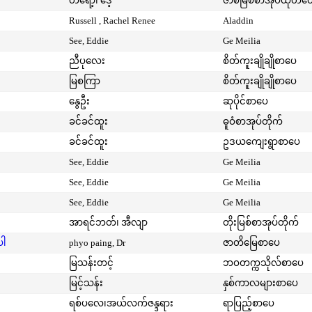
တရော့၊ ဒေ့
ဇာစ်မြစ်စာအုပ်ထုတ်ဝ
Russell , Rachel Renee
Aladdin
See, Eddie
Ge Meilia
ညီပုလေး
စိတ်ကူးချိုချိုစာပေ
မြစကြာ
စိတ်ကူးချိုချိုစာပေ
နွေဦး
ဆုပိုင်စာပေ
ခင်ခင်ထူး
ဓူဝံစာအုပ်တိုက်
ခင်ခင်ထူး
ဥဒယကျေးရွာစာပေ
See, Eddie
Ge Meilia
See, Eddie
Ge Meilia
See, Eddie
Ge Meilia
အာရင်ဘတ်၊ အီလျာ
တိုးမြစ်စာအုပ်တိုက်
ပါ
phyo paing, Dr
ဇာတိမြေစာပေ
မြသန်းတင့်
ဘဝတက္ကသိုလ်စာပေ
မြင့်သန်း
နှစ်ကာလများစာပေ
ရစ်ပလေ၊အယ်လက်ဇန္ဒရား
ရာပြည့်စာပေ