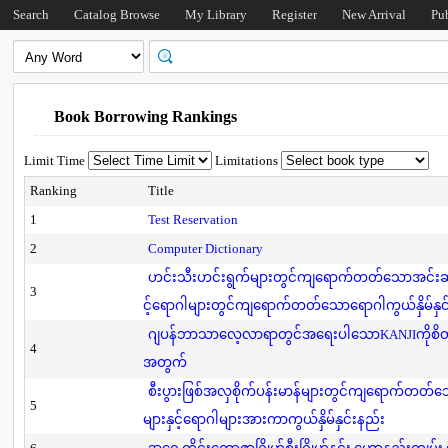
Search
Catalog Browse
My Library
Register
New Arrival
Pu
Book Borrowing Rankings
Limit Time
Limitations
Ranking
Title
1
Test Reservation
2
Computer Dictionary
ဟင်းသီးဟင်းရွက်များတွင်ကျရောက်တတ်သောအင်းဆက်
3
င့်ရောဂါများတွင်ကျရောက်တတ်သောရောဂါကွယ်နှိမ်နှင
ဂျပန်ဘာသာလေ့လာရာတွင်အရေးပါသောKANJIကိုစိတ်
4
အတွက်
စီးပွားဖြစ်အလှစိုက်ပန်းမာန်များတွင်ကျရောက်တတ
5
များနှင့်ရောဂါများအားကာကွယ်နှိမ်နှင်းနည်း