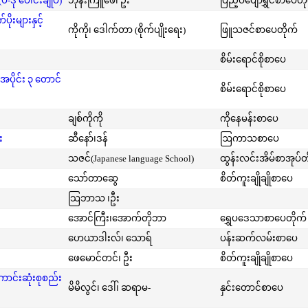
-ဒု ပေါင်းချုပ်)
ဘုန်းကြူဖေ၊ ဦး
ပြည့်ဝပျော်ရွှင်စာပေတိ
းများနှင့်
ကိုကို၊ ဒေါက်တာ (စိုက်ပျိုးရေး)
ဖြူသဇင်စာပေတိုက်
စိမ်းရောင်စိုစာပေ
အပိုင်း ၃ တောင်
စိမ်းရောင်စိုစာပေ
ချစ်ကိုကို
ကိုနေမန်းစာပေ
း
ဆီနော်၊ဒန်
ဩကာသစာပေ
သဇင်(Japanese language School)
ထွန်းလင်းအိမ်စာအုပ်တ
သော်တာဆွေ
စိတ်ကူးချိုချိုစာပေ
သြဘာသ ၊ဦး
အောင်ကြီး၊အောက်တိုဘာ
ရွှေပဒေသာစာပေတိုက်
ဟေယာဒါးလ်၊ သောရ်
ပန်းဆက်လမ်းစာပေ
ဖေမောင်တင်၊ ဦး
စိတ်ကူးချိုချိုစာပေ
ကောင်းဆုံးစုစည်း
မိမိလွင်၊ ဒေါ်၊ ဆရာမ-
နှင်းတောင်စာပေ