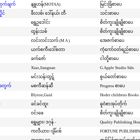
့ဝှက်ချက်
နျူဟန်(MOTAA)
မြင်းခြံစာပေ
ုင်
ဖီးလစ်၊ ဒေါ်နယ်၊ တီ-
သင်းစာပေ
ရွှေဥဒေါင်း
စိတ်ကူးချိုချိုစာပေ
ထွန်းသစ်
စိတ်ကူးချိုချိုစာပေ
လင်းလင်းသက် (M A )
အေဇက်စာပေ
ယက်စကီ၊ဒေါ်စတာ
ကံ့ကော်ဝတ်ရည်စာပေ
ခက်ဇော်
ငါတို့စာပေ
Xiao,Jiangnan
G.Apple Studio Sdn.
မင်းသန်းထွဋ်
စွယ်တော်စာပေ
းအတွက်
မစကီဆန်ဆီ
Progress စာပေ
Blyton,Guid
Hoder childrens Books
်
ခင်ခင်ထူး
ဓူဝံစာအုပ်တိုက်
ဝင်းဖေ
စိတ်ကူးချိုချိုစာပေ
ရွှေမျှား၊ ဒဂုန် -
Quality Publishing Ho
ကလီယား၊ ဂျိမ်းစ်
FORTUNE PUBLISHI