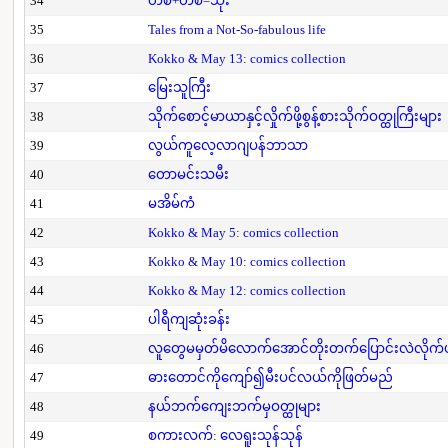
34
တစ်+တစ်=သုံး
35
Tales from a Not-So-fabulous life
36
Kokko & May 13: comics collection
37
မြေးသူကြီး
38
သိုက်စောင့်မာယာနှင့်လှိုက်ဖို့စွန့်စားသိုက်ဝတ္ထုကြီးများ
39
လွယ်ကူလေ့လာဂျပန်ဘာသာ
40
တောမင်းသမီး
41
မအိမ်ကံ
42
Kokko & May 5: comics collection
43
Kokko & May 10: comics collection
44
Kokko & May 12: comics collection
45
ပါရီကျဆုံးခန်း
46
လူတွေမမှတ်မိလောက်အောင်တိုးတက်ပြောင်းလဲလိုက်
47
ဓားတောင်ကိုကျော်၍မီးပင်လယ်ကိုဖြတ်မည်
48
နယ်ဘက်ကျေးဘက်မှဝတ္ထုများ
49
စကားလက်: လေရူးသုန်သုန်