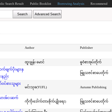
blic Search Result
Public Booklist
Borrowing Analysis
Recommend
Author
Publisher
ထူးချွန်၊ မောင်
ဓူဝံစာအုပ်တိုက်
ဖျက်ပိုးများနှ
ဖြူသဇင်စာပေတိုက်
်းနည်း
ဝင်စားသူများ
မင်းသုခ(YUFL)
Autumn Publishing
်သောအ်ငးဆက်
ကိုကို၊ဒေါက်တာ(စိုက်ပျိုးရေး)
ဖြူသဇင်စာပေတိုက်