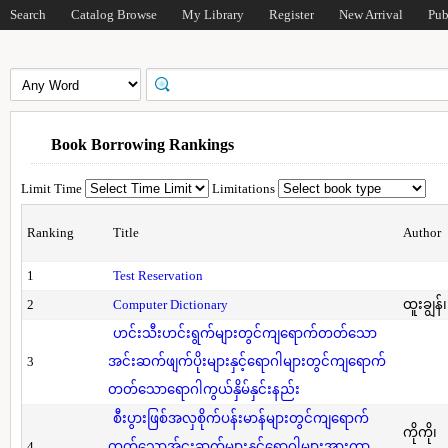
Search
Catalog Browse
My Library
Register
New Arrival
Pub
Book Borrowing Rankings
Limit Time
Limitations
Ranking
Title
Author
1
Test Reservation
2
Computer Dictionary
ထူးချွန်
ဟင်းသီးဟင်းရွက်များတွင်ကျရောက်တတ်သော
3
အင်းဆက်ဖျက်ပိုးများနှင့်ရောဂါများတွင်ကျရောက်
တတ်သောရောဂါကွယ်နှိမ်နှင်းနည်း
စီးပွားဖြစ်အလှစိုက်ပန်းမာန်များတွင်ကျရောက်
ကိုကို၊
4
တတ်သောအ်ငးဆက်များနှင့်ရောဂါများအားကာ