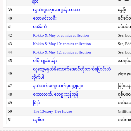
များ
39
လွယ်ကူလေ့လာဂျပန်ဘာသာ
နွေဦး
40
တောမင်းသမီး
ခင်ခင်ထ
41
မအိမ်ကံ
ခင်ခင်ထ
42
Kokko & May 5: comics collection
See, Ed
43
Kokko & May 10: comics collection
See, Ed
44
Kokko & May 12: comics collection
See, Ed
45
ပါရီကျဆုံးခန်း
အာရင်ဘ
လူတွေမမှတ်မိလောက်အောင်တိုးတက်ပြောင်းလဲ
46
phyo pa
လိုက်ပါ
47
နယ်ဘက်ကျေးဘက်မှဝတ္ထုများ
မြင့်သန်
48
စကားလက်: လေရူးသုန်သုန်
ရစ်ပလေ
49
မြိုင်
တင်အော
50
The 13-story Tree House
Griffith
51
သူစိမ်း
ကင်း၊စ