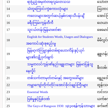
13
ရာပြည့်အမှတ်တရလွမ်းတသသ
သော်တ
14
သံတူကြောင်းကွဲစကားလုံးများ
သြဘာသ
15
ကလေးများအတွက်ဆယ့်နှစ်လရာသီပန်းချီ
အောင်က
16
ခရီးကြမ်းကွန်တီကီ
ဟေယာဒ
17
သူငယ်တန်းမြန်မာဖတ်စာ
ဖေမောင
English for Students Words, Usages and Dialogues
18
မိမိလွင
အကောင်းဆုံးစုစည်းမှု
မြန်မာ့ကံကြမ္မာနှစ်တစ်ရာဟောကိန်းနှင့်ယုဂ်
19
နျူဟန်
များ၏လျို့ဝှက်ချက်
သမ္မတလင်ကွန်း၏နည်းဗျူဟာများ: မြန်မာပြန်သူ
20
ဖီးလစ်၊
နေလှိုင်
21
တစ်သက်တာမှတ်တမ်းနှင့် အတွေးခေါ်များ
ရွှေဥဒေါ
22
ကမ္ဘာကျော်တိုက်တိုင်းအောင်ဗိုလ်ချုပ်ကြီးများ
ထွန်းသ
23
Essential Words
လင်းလင
24
ပြစ်မှုနှင့်ပြစ်ဒဏ်
ယက်စက
25
The Guys of Rangoon 1930: ၁၉၃၀ရန်ကုန်သားများ
ခက်ဇော