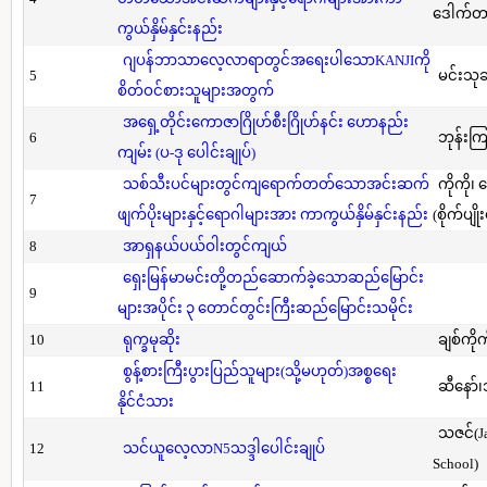
ဒေါက်တာ(
ကွယ်နှိမ်နှင်းနည်း
ဂျပန်ဘာသာလေ့လာရာတွင်အရေးပါသောKANJIကို
5
မင်းသု
စိတ်ဝင်စားသူများအတွက်
အရှေ့တိုင်းကောဇာဂြိုဟ်စီးဂြိုဟ်နင်း ဟောနည်း
6
ဘုန်းကြ
ကျမ်း (ပ-ဒု ပေါင်းချုပ်)
သစ်သီးပင်များတွင်ကျရောက်တတ်သောအင်းဆက်
ကိုကို၊
7
ဖျက်ပိုးများနှင့်ရောဂါများအား ကာကွယ်နှိမ်နှင်းနည်း
(စိုက်ပျို
8
အာရှနယ်ပယ်ဝါးတွင်ကျယ်
ရှေးမြန်မာမင်းတို့တည်ဆောက်ခဲ့သောဆည်မြောင်း
9
များအပိုင်း ၃ တောင်တွင်းကြီးဆည်မြောင်းသမိုင်း
10
ရုက္ခမုဆိုး
ချစ်ကိုက
စွန့်စားကြီးပွားပြည်သူများ(သို့မဟုတ်)အစ္စရေး
11
ဆီနော်၊
နိုင်ငံသား
သဇင်(Ja
12
သင်ယူလေ့လာN5သဒ္ဒါပေါင်းချုပ်
School)