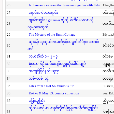
26
Is there an ice cream that is eaten together with fish?
Xiao,Ji
27
ရောင်းချင်တာရောင်း
မင်းသန်
ဂျပန်သဒ္ဒါN3 grammar ကိုကိုယ်တိုင်လေ့လာလို
28
မစကီဆ
သူများအတွက်
29
The Mystery of the Burnt Cottage
Blyton,
ဆူးပန်းခွေသွယ်ဘယက်နှင့်ပေရွက်လိပ်နားတောင်း
30
ခင်ခင်ထ
ဆင်
31
လွယ်အိတ် ၁ + ၂ + ၃
ဝင်းဖေ
32
စုံထောက်ဦးထင်ကျော်ဝတ္ထုတိုပေါင်းချုပ်
ရွှေမျှား၊
33
အကျင့်ပြင်နည်းပညာ
ကလီယား၊
34
တစ်+တစ်=သုံး
တရော့၊ 
35
Tales from a Not-So-fabulous life
Russell 
36
Kokko & May 13: comics collection
See, Ed
37
မြေးသူကြီး
ညီပုလေ
သိုက်စောင့်မာယာနှင့်လှိုက်ဖို့စွန့်စားသိုက်ဝတ္ထုကြီး
38
မြစကြာ