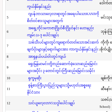
ဒေါက်တာ(
ကွယ်နှိမ်နှင်းနည်း
ဂျပန်ဘာသာလေ့လာရာတွင်အရေးပါသောKANJIကို
5
မင်းသု
စိတ်ဝင်စားသူများအတွက်
အရှေ့တိုင်းကောဇာဂြိုဟ်စီးဂြိုဟ်နင်း ဟောနည်း
6
ဘုန်းကြ
ကျမ်း (ပ-ဒု ပေါင်းချုပ်)
သစ်သီးပင်များတွင်ကျရောက်တတ်သောအင်းဆက်
ကိုကို၊
7
ဖျက်ပိုးများနှင့်ရောဂါများအား ကာကွယ်နှိမ်နှင်းနည်း
(စိုက်ပျို
8
အာရှနယ်ပယ်ဝါးတွင်ကျယ်
ရှေးမြန်မာမင်းတို့တည်ဆောက်ခဲ့သောဆည်မြောင်း
9
များအပိုင်း ၃ တောင်တွင်းကြီးဆည်မြောင်းသမိုင်း
10
ရုက္ခမုဆိုး
ချစ်ကိုက
စွန့်စားကြီးပွားပြည်သူများ(သို့မဟုတ်)အစ္စရေး
11
ဆီနော်၊
နိုင်ငံသား
သဇင်(Ja
12
သင်ယူလေ့လာN5သဒ္ဒါပေါင်းချုပ်
School)