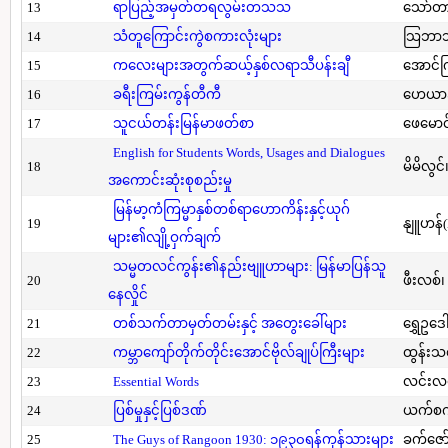
13
ရာပြည့်အမှတ်တရလွမ်းတသသ
သော်တ
14
သံတူကြောင်းကွဲစကားလုံးများ
သြဘာသ
15
ကလေးများအတွက်ဆယ့်နှစ်လရာသီပန်းချီ
အောင်က
16
ခရီးကြမ်းကွန်တီကီ
ဟေယာဒ
17
သူငယ်တန်းမြန်မာဖတ်စာ
ဖေမောင
English for Students Words, Usages and Dialogues
18
မိမိလွင
အကောင်းဆုံးစုစည်းမှု
မြန်မာ့ကံကြမ္မာနှစ်တစ်ရာဟောကိန်းနှင့်ယုဂ်
19
နျူဟန်
များ၏လျို့ဝှက်ချက်
သမ္မတလင်ကွန်း၏နည်းဗျူဟာများ: မြန်မာပြန်သူ
20
ဖီးလစ်၊
နေလှိုင်
21
တစ်သက်တာမှတ်တမ်းနှင့် အတွေးခေါ်များ
ရွှေဥဒေါ
22
ကမ္ဘာကျော်တိုက်တိုင်းအောင်ဗိုလ်ချုပ်ကြီးများ
ထွန်းသ
23
Essential Words
လင်းလင
24
ပြစ်မှုနှင့်ပြစ်ဒဏ်
ယက်စက
25
The Guys of Rangoon 1930: ၁၉၃၀ရန်ကုန်သားများ
ခက်ဇော