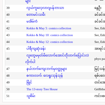
များ
39
လွယ်ကူလေ့လာဂျပန်ဘာသာ
နွေဦး
40
တောမင်းသမီး
ခင်ခင်ထ
41
မအိမ်ကံ
ခင်ခင်ထ
42
Kokko & May 5: comics collection
See, Ed
43
Kokko & May 10: comics collection
See, Ed
44
Kokko & May 12: comics collection
See, Ed
45
ပါရီကျဆုံးခန်း
အာရင်ဘ
လူတွေမမှတ်မိလောက်အောင်တိုးတက်ပြောင်းလဲ
46
phyo pa
လိုက်ပါ
47
နယ်ဘက်ကျေးဘက်မှဝတ္ထုများ
မြင့်သန်
48
စကားလက်: လေရူးသုန်သုန်
ရစ်ပလေ
49
မြိုင်
တင်အော
50
The 13-story Tree House
Griffith
51
သူစိမ်း
ကင်း၊စ