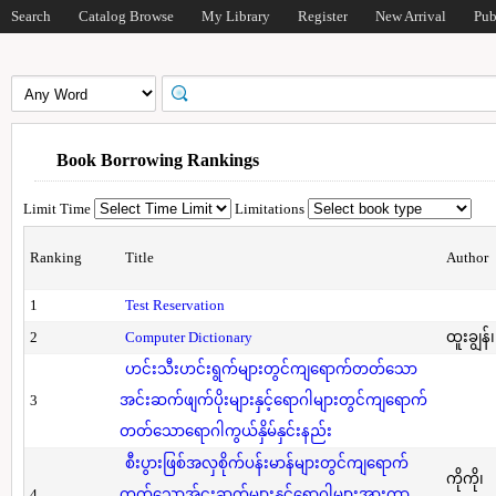
Search
Catalog Browse
My Library
Register
New Arrival
Pub
Book Borrowing Rankings
Limit Time
Limitations
Ranking
Title
Author
1
Test Reservation
2
Computer Dictionary
ထူးချွန်
ဟင်းသီးဟင်းရွက်များတွင်ကျရောက်တတ်သော
3
အင်းဆက်ဖျက်ပိုးများနှင့်ရောဂါများတွင်ကျရောက်
တတ်သောရောဂါကွယ်နှိမ်နှင်းနည်း
စီးပွားဖြစ်အလှစိုက်ပန်းမာန်များတွင်ကျရောက်
ကိုကို၊
4
တတ်သောအ်ငးဆက်များနှင့်ရောဂါများအားကာ