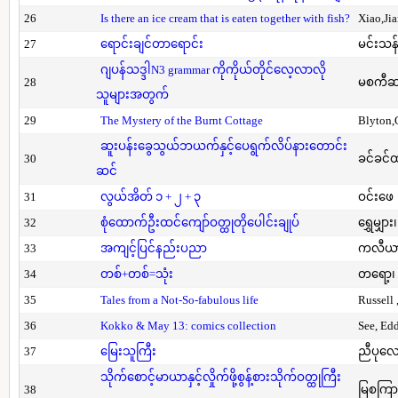
26
Is there an ice cream that is eaten together with fish?
Xiao,Ji
27
ရောင်းချင်တာရောင်း
မင်းသန်
ဂျပန်သဒ္ဒါN3 grammar ကိုကိုယ်တိုင်လေ့လာလို
28
မစကီဆ
သူများအတွက်
29
The Mystery of the Burnt Cottage
Blyton,
ဆူးပန်းခွေသွယ်ဘယက်နှင့်ပေရွက်လိပ်နားတောင်း
30
ခင်ခင်ထ
ဆင်
31
လွယ်အိတ် ၁ + ၂ + ၃
ဝင်းဖေ
32
စုံထောက်ဦးထင်ကျော်ဝတ္ထုတိုပေါင်းချုပ်
ရွှေမျှား၊
33
အကျင့်ပြင်နည်းပညာ
ကလီယား၊
34
တစ်+တစ်=သုံး
တရော့၊ 
35
Tales from a Not-So-fabulous life
Russell 
36
Kokko & May 13: comics collection
See, Ed
37
မြေးသူကြီး
ညီပုလေ
သိုက်စောင့်မာယာနှင့်လှိုက်ဖို့စွန့်စားသိုက်ဝတ္ထုကြီး
38
မြစကြာ