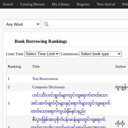
Search
Catalog Browse
My Library
Register
New Arrival
Pub
Book Borrowing Rankings
Limit Time
Limitations
Ranking
Title
Author
1
Test Reservation
2
Computer Dictionary
ထူးချွန်
ဟင်းသီးဟင်းရွက်များတွင်ကျရောက်တတ်သော
3
အင်းဆက်ဖျက်ပိုးများနှင့်ရောဂါများတွင်ကျရောက်
တတ်သောရောဂါကွယ်နှိမ်နှင်းနည်း
စီးပွားဖြစ်အလှစိုက်ပန်းမာန်များတွင်ကျရောက်
ကိုကို၊
4
တတ်သောအ်ငးဆက်များနှင့်ရောဂါများအားကာ