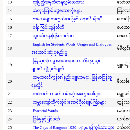
13
ရာပြည့်အမှတ်တရလွမ်းတသသ
သော်တ
14
သံတူကြောင်းကွဲစကားလုံးများ
သြဘာသ
15
ကလေးများအတွက်ဆယ့်နှစ်လရာသီပန်းချီ
အောင်က
16
ခရီးကြမ်းကွန်တီကီ
ဟေယာဒ
17
သူငယ်တန်းမြန်မာဖတ်စာ
ဖေမောင
English for Students Words, Usages and Dialogues
18
မိမိလွင
အကောင်းဆုံးစုစည်းမှု
မြန်မာ့ကံကြမ္မာနှစ်တစ်ရာဟောကိန်းနှင့်ယုဂ်
19
နျူဟန်
များ၏လျို့ဝှက်ချက်
သမ္မတလင်ကွန်း၏နည်းဗျူဟာများ: မြန်မာပြန်သူ
20
ဖီးလစ်၊
နေလှိုင်
21
တစ်သက်တာမှတ်တမ်းနှင့် အတွေးခေါ်များ
ရွှေဥဒေါ
22
ကမ္ဘာကျော်တိုက်တိုင်းအောင်ဗိုလ်ချုပ်ကြီးများ
ထွန်းသ
23
Essential Words
လင်းလင
24
ပြစ်မှုနှင့်ပြစ်ဒဏ်
ယက်စက
25
The Guys of Rangoon 1930: ၁၉၃၀ရန်ကုန်သားများ
ခက်ဇော