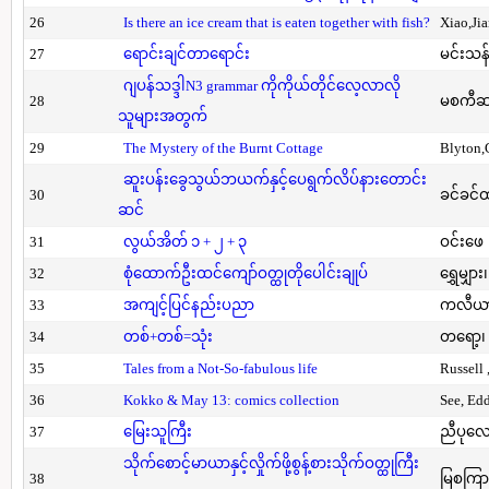
26
Is there an ice cream that is eaten together with fish?
Xiao,Ji
27
ရောင်းချင်တာရောင်း
မင်းသန်
ဂျပန်သဒ္ဒါN3 grammar ကိုကိုယ်တိုင်လေ့လာလို
28
မစကီဆ
သူများအတွက်
29
The Mystery of the Burnt Cottage
Blyton,
ဆူးပန်းခွေသွယ်ဘယက်နှင့်ပေရွက်လိပ်နားတောင်း
30
ခင်ခင်ထ
ဆင်
31
လွယ်အိတ် ၁ + ၂ + ၃
ဝင်းဖေ
32
စုံထောက်ဦးထင်ကျော်ဝတ္ထုတိုပေါင်းချုပ်
ရွှေမျှား၊
33
အကျင့်ပြင်နည်းပညာ
ကလီယား၊
34
တစ်+တစ်=သုံး
တရော့၊ 
35
Tales from a Not-So-fabulous life
Russell 
36
Kokko & May 13: comics collection
See, Ed
37
မြေးသူကြီး
ညီပုလေ
သိုက်စောင့်မာယာနှင့်လှိုက်ဖို့စွန့်စားသိုက်ဝတ္ထုကြီး
38
မြစကြာ