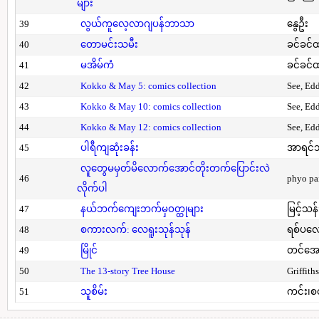
များ
39
လွယ်ကူလေ့လာဂျပန်ဘာသာ
နွေဦး
40
တောမင်းသမီး
ခင်ခင်ထ
41
မအိမ်ကံ
ခင်ခင်ထ
42
Kokko & May 5: comics collection
See, Ed
43
Kokko & May 10: comics collection
See, Ed
44
Kokko & May 12: comics collection
See, Ed
45
ပါရီကျဆုံးခန်း
အာရင်ဘ
လူတွေမမှတ်မိလောက်အောင်တိုးတက်ပြောင်းလဲ
46
phyo pa
လိုက်ပါ
47
နယ်ဘက်ကျေးဘက်မှဝတ္ထုများ
မြင့်သန်
48
စကားလက်: လေရူးသုန်သုန်
ရစ်ပလေ
49
မြိုင်
တင်အော
50
The 13-story Tree House
Griffith
51
သူစိမ်း
ကင်း၊စ