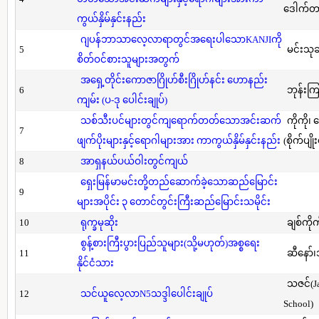
ဒေါက်တာ(
ကွယ်နှိမ်နှင်းနည်း
ဂျပန်ဘာသာလေ့လာရာတွင်အရေးပါသောKANJIကို
5
မင်းသု
စိတ်ဝင်စားသူများအတွက်
အရှေ့တိုင်းကောဇာဂြိုဟ်စီးဂြိုဟ်နင်း ဟောနည်း
6
ဘုန်းကြ
ကျမ်း (ပ-ဒု ပေါင်းချုပ်)
သစ်သီးပင်များတွင်ကျရောက်တတ်သောအင်းဆက်
ကိုကို၊
7
ဖျက်ပိုးများနှင့်ရောဂါများအား ကာကွယ်နှိမ်နှင်းနည်း
(စိုက်ပျို
8
အာရှနယ်ပယ်ဝါးတွင်ကျယ်
ရှေးမြန်မာမင်းတို့တည်ဆောက်ခဲ့သောဆည်မြောင်း
9
များအပိုင်း ၃ တောင်တွင်းကြီးဆည်မြောင်းသမိုင်း
10
ရုက္ခမုဆိုး
ချစ်ကိုက
စွန့်စားကြီးပွားပြည်သူများ(သို့မဟုတ်)အစ္စရေး
11
ဆီနော်၊
နိုင်ငံသား
သဇင်(Ja
12
သင်ယူလေ့လာN5သဒ္ဒါပေါင်းချုပ်
School)