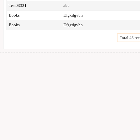
Test03321
abc
Books
Dfgxdgvbh
Books
Dfgxdgvbh
Total 43 rec