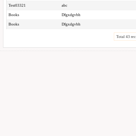
Test03321
abc
Books
Dfgxdgvbh
Books
Dfgxdgvbh
Total 43 rec