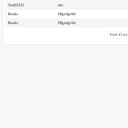
Test03321
abc
Books
Dfgxdgvbh
Books
Dfgxdgvbh
Total 43 rec