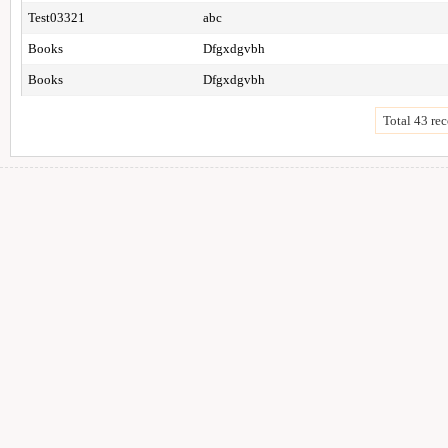
Test03321
abc
Books
Dfgxdgvbh
Books
Dfgxdgvbh
Total 43 rec