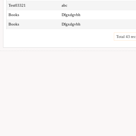
Test03321
abc
Books
Dfgxdgvbh
Books
Dfgxdgvbh
Total 43 rec